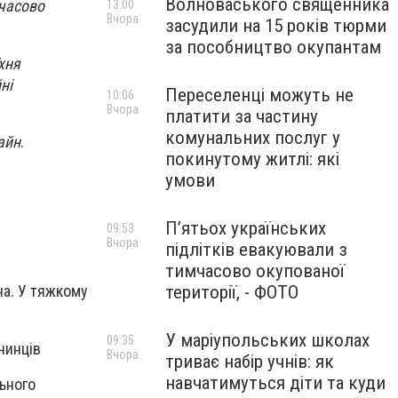
Волноваського священника
мчасово
13:00
Вчора
засудили на 15 років тюрми
за пособництво окупантам
хня
ні
Переселенці можуть не
10:06
Вчора
платити за частину
комунальних послуг у
айн
.
покинутому житлі: які
умови
П’ятьох українських
09:53
Вчора
підлітків евакуювали з
тимчасово окупованої
території, - ФОТО
на. У тяжкому
У маріупольських школах
09:35
чинців
Вчора
триває набір учнів: як
навчатимуться діти та куди
ьного