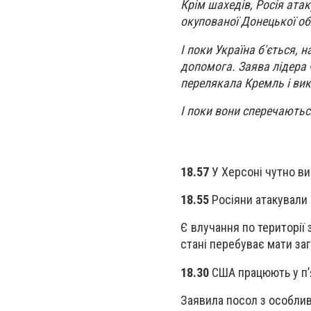
Крім шахедів, Росія ата
окупованої Донецької об
І поки Україна б'ється, 
допомога. Заява лідера 
перелякала Кремль і вик
І поки вони сперечаютьс
18.57
У Херсоні чутно в
18.55
Росіяни атакували
Є влучання по території 
стані перебуває мати заг
18.30
США працюють у п’
Заявила посол з особли