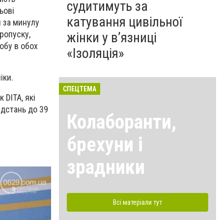
судитимуть за
ьові
катування цивільної
н за минулу
ропуску,
жінки у в’язниці
обу в обох
«Ізоляція»
іки.
СПЕЦТЕМА
 DITA, які
ідстань до 39
Колаборанти,
брехуни і
зрадники
Всі матеріали тут