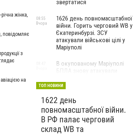
звертатися
річна жінка,
1626 день повномасштабної
08:55
Вчора
війни. Горить черговий WB у
Єкатеринбурзі. ЗСУ
и, повідомляє
атакували військові цілі у
Маріуполі
родукції з
зглядає
В окупованому Маріуполі
08:47
Вчора
БПЛА знову атакували
енергетичну інфраструктуру,
авіацією на
— ВІДЕО
ТОП НОВИНИ
1622 день
повномасштабної війни.
В РФ палає черговий
склад WB та