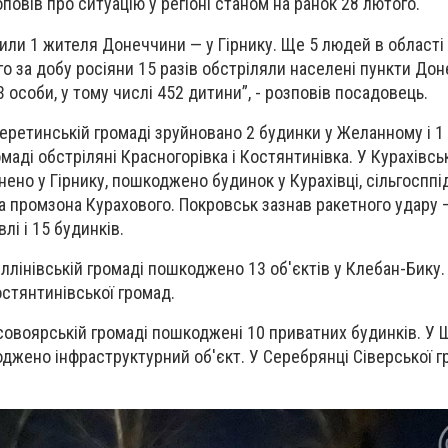
овів про ситуацію у регіоні станом на ранок 28 лютого.
били 1 жителя Донеччини — у Гірнику. Ще 5 людей в області
о за добу росіяни 15 разів обстріляли населені пункти Доне
особи, у тому числі 452 дитини”, - розповів посадовець.
еретинській громаді зруйновано 2 будинки у Желанному і 1 
омаді обстріляні Красногорівка і Костянтинівка. У Курахівсь
нено у Гірнику, пошкоджено будинок у Курахівці, сільгоспп
а промзона Курахового. Покровськ зазнав ракетного удару 
і і 15 будинків.
ллінівській громаді пошкоджено 13 об'єктів у Клебан-Бику.
остянтинівської громад.
совоярській громаді пошкоджені 10 приватних будинків. У 
джено інфраструктурний об'єкт. У Серебрянці Сіверської 