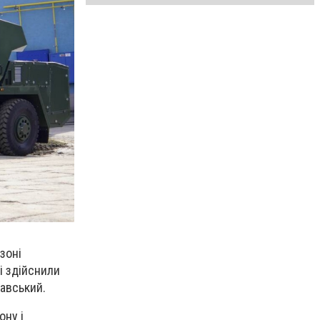
зоні
і здійснили
авський.
ону і