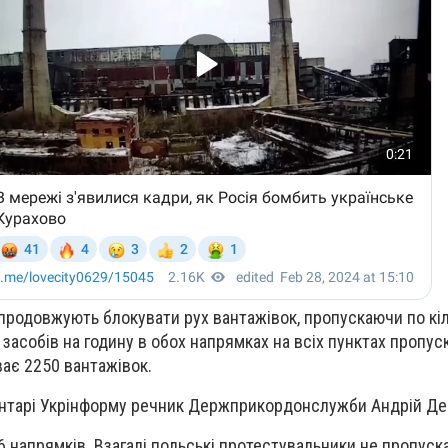
продовжують блокувати рух вантажівок, пропускаючи по кі
асобів на годину в обох напрямках на всіх пунктах пропуск
ває 2250 вантажівок.
ентарі Укрінформу речник Держприкордонслужби Андрій Де
 6 напрямків. Взагалі польські протестувальники не пропуск