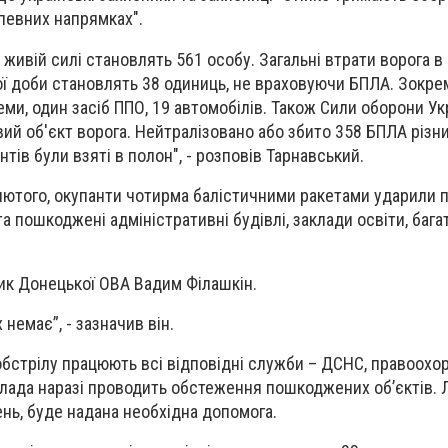
 певних напрямках".
у живій силі становлять 561 особу. Загальні втрати ворога в
ої доби становлять 38 одиниць, не враховуючи БПЛА. Зокрема
еми, один засіб ППО, 19 автомобілів. Також Сили оборони Ук
й об'єкт ворога. Нейтралізовано або збито 358 БПЛА різних
тів були взяті в полон", - розповів Тарнавський.
 лютого, окупанти чотирма балістичними ракетами ударили 
а пошкоджені адміністративні будівлі, заклади освіти, бага
ик Донецької ОВА Вадим Філашкін.
немає”, - зазначив він.
 обстрілу працюють всі відповідні служби – ДСНС, правоохор
лада наразі проводить обстеження пошкоджених об’єктів. 
ь, буде надана необхідна допомога.