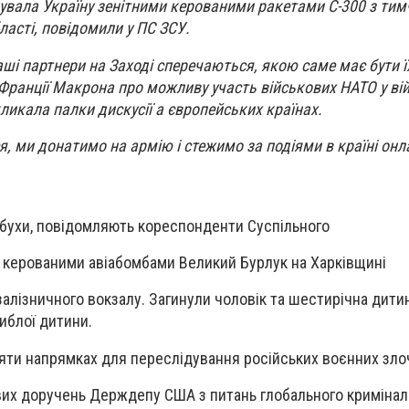
кувала Україну зенітними керованими ракетами С-300 з ти
ласті, повідомили у ПС ЗСУ.
наші партнери на Заході сперечаються, якою саме має бути ї
Франції Макрона про можливу участь військових НАТО у вій
ликала палки дискусії а європейських країнах.
я, ми донатимо на армію і стежимо за подіями в країні онл
ибухи, повідомляють кореспонденти Суспільного
 керованими авіабомбами Великий Бурлук на Харківщині
залізничного вокзалу. Загинули чоловік та шестирічна дити
иблої дитини.
яти напрямках для переслідування російських воєнних зло
вих доручень Держдепу США з питань глобального кримінал