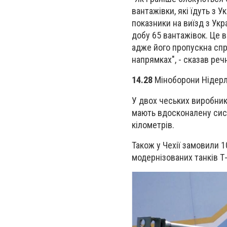
вантажівки, які їдуть з У
показники на виїзд з Укр
добу 65 вантажівок. Це 
адже його пропускна спр
напрямках", - сказав реч
14.28
Міноборони Нідерл
У двох чеських виробникі
мають вдосконалену сист
кілометрів.
Також у Чехії замовили 1
модернізованих танків Т