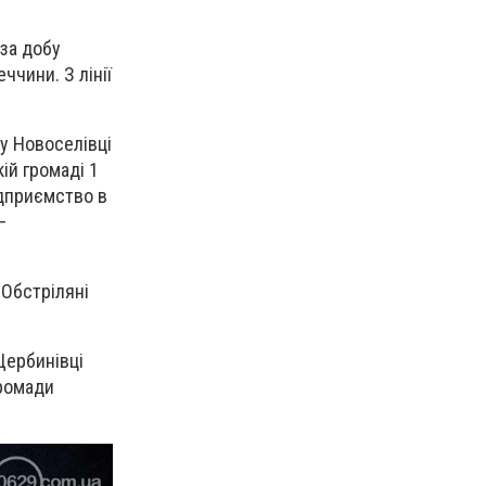
 за добу
ччини. З лінії
у Новоселівці
кій громаді 1
ідприємство в
—
 Обстріляні
Щербинівці
громади