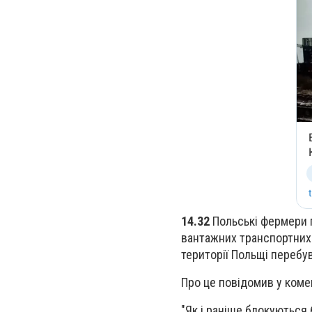
14.32
Польські фермери 
вантажних транспортних з
території Польщі перебу
Про це повідомив у ком
"Як і раніше блокуються