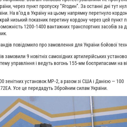
країни, через пункт пропуску "Ягодин". За останні дні тут нул
аїни. На в'їзд в Україну на цьому напрямку перетнуло кордо
вкрай низький показник перетину кордону через цей пункт п
оможність 1200-1400 вантажних транспортних засобів за д
ник.
андів повідомило про замовлення для України бойової техн
в замовили 9 новітніх самохідних артилерійських установок
ему управління і ведуть вогонь 155-мм боєприпасами на в
00 зенітних установок МР-2, а разом зі США і Данією — 100
-72ЕА. Усе це передадуть Збройним силам України.