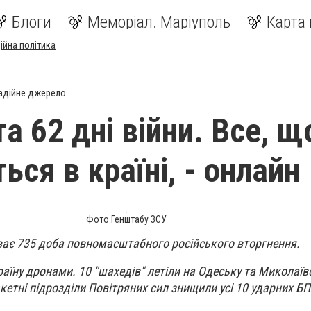
Блоги
Меморіал. Маріуполь
Карта 
ійна політика
адійне джерело
та 62 дні війни. Все, щ
ься в країні, - онлайн
Фото Генштабу ЗСУ
ває 735 доба повномасштабного російського вторгнення.
раїну дронами. 10 "шахедів" летіли на Одеську та Миколаївс
акетні підрозділи Повітряних сил знищили усі 10 ударних Б