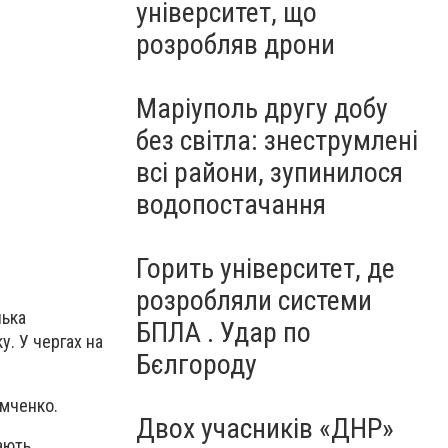
університет, що
розробляв дрони
Маріуполь другу добу
без світла: знеструмлені
всі райони, зупинилося
водопостачання
Горить університет, де
розробляли системи
лька
БПЛА . Удар по
у. У чергах на
Бєлгороду
мченко.
Двох учасників «ДНР»
ають