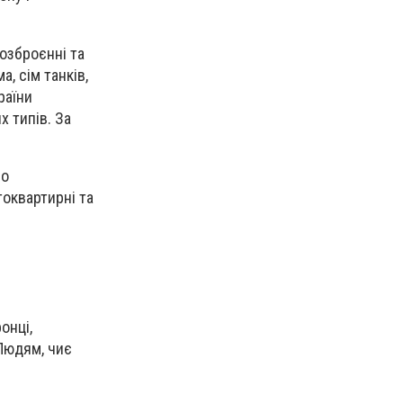
 озброєнні та
, сім танків,
раїни
 типів. За
по
токвартирні та
онці,
Людям, чиє