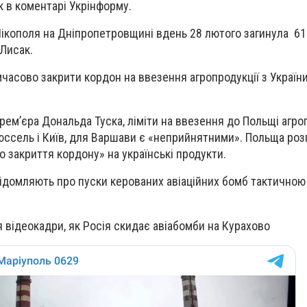
 в коментарі Укрінформу.
ікополя на Дніпропетровщині вдень 28 лютого загинула 61-
Лисак.
асово закрити кордон на ввезення агропродукції з Україн
ем’єра Дональда Туска, ліміти на ввезення до Польщі агроп
рюссель і Київ, для Варшави є «неприйнятними». Польща ро
 закриття кордону» на українські продукти.
ідомляють про пуски керованих авіаційних бомб тактичною 
 відеокадри, як Росія скидає авіабомби на Курахово