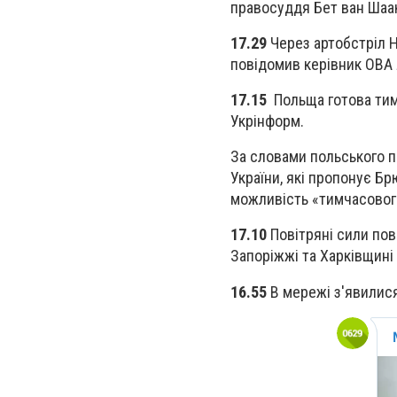
правосуддя Бет ван Шаак
17.29
Через артобстріл Н
повідомив керівник ОВА 
17.15
Польща готова тимч
Укрінформ.
За словами польського пр
України, які пропонує Б
можливість «тимчасового
17.10
Повітряні сили пов
Запоріжжі та Харківщині
16.55
В мережі з'явилися