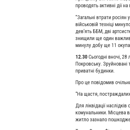
проводять активні дії на
"Загальні втрати росіян 
військовій техніці минул
дев’ять ББМ, дві артсист
знищили ще один важливи
минулу добу ще 11 окупан
12.30
Сьогодні вночі, 28
Покровську. Зруйновані т
приватні будинки.
Про це повідомив очільн
“На щастя, постраждалих 
Для ліквідації наслідків
комунальники. Місцева в
житло зазнало пошкоджен