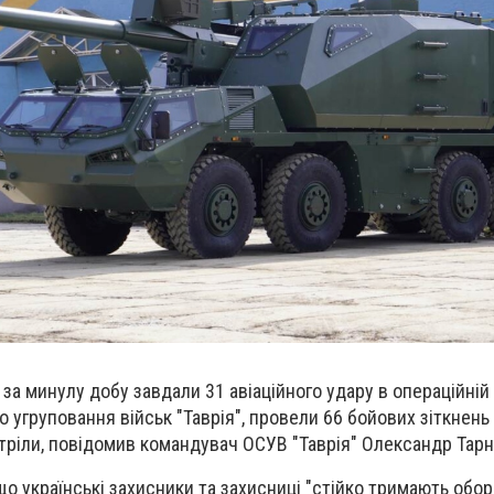
 за минулу добу завдали 31 авіаційного удару в операційній 
 угруповання військ "Таврія", провели 66 бойових зіткнень 
тріли, повідомив командувач ОСУВ "Таврія" Олександр Тарн
що українські захисники та захисниці "стійко тримають обор