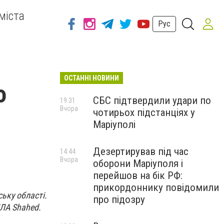
міста
Рус
ОСТАННІ НОВИНИ
о
СБС підтвердили удари по
19:31
Вчора
чотирьох підстанціях у
Маріуполі
Дезертирував під час
14:44
Вчора
оборони Маріуполя і
перейшов на бік РФ:
прикордоннику повідомили
ьку області.
про підозру
ПЛА Shahed.