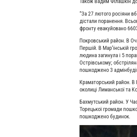
Також Вадим Філашкін доп
“За 27 лютого росіяни в
дістали поранення. Всьог
фронту евакуйовано 6603 
Покровський район. В Оч
Першій. В Мар'їнській гр
людина загинула і 5 пора
Острівському; обстрілян
пошкоджено 3 адмінбудівл
Краматорський район. В І
околиці Лиманської та К
Бахмутський район. У Ча
Торецької громади пошко
пошкоджено будинок.