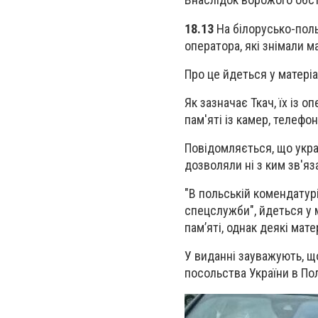
18.13
На білорусько-пол
оператора, які знімали м
Про це йдеться у матеріа
Як зазначає Ткач, їх із 
пам'яті із камер, телефо
Повідомляється, що укра
дозволяли ні з ким зв'яз
"В польській комендатурі
спецслужби", йдеться у 
пам’яті, однак деякі мат
У виданні зауважують, щ
посольства України в Пол