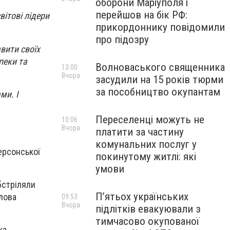
оборони Маріуполя і
перейшов на бік РФ:
вітові лідери
прикордоннику повідомили
про підозру
вити своїх
пеки та
Волноваського священника
13:00
Вчора
засудили на 15 років тюрми
за пособництво окупантам
ми. І
Переселенці можуть не
10:06
Вчора
платити за частину
комунальних послуг у
Херсонської
покинутому житлі: які
умови
бстріляли
П’ятьох українських
лова
09:53
Вчора
підлітків евакуювали з
тимчасово окупованої
ка.