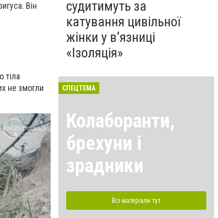
судитимуть за
игуса. Він
катування цивільної
жінки у в’язниці
«Ізоляція»
о тіла
ких не змогли
СПЕЦТЕМА
Колаборанти,
брехуни і
зрадники
Всі матеріали тут