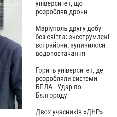
університет, що
розробляв дрони
Маріуполь другу добу
без світла: знеструмлені
всі райони, зупинилося
водопостачання
Горить університет, де
розробляли системи
БПЛА . Удар по
Бєлгороду
Двох учасників «ДНР»