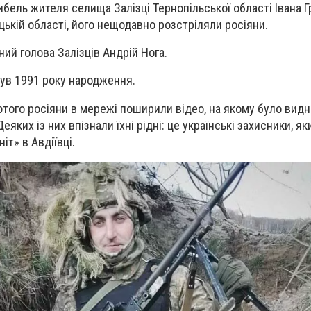
бель жителя селища Залізці Тернопільської області Івана Гр
цькій області, його нещодавно розстріляли росіяни.
ий голова Залізців Андрій Нога.
був 1991 року народження.
ютого росіяни в мережі поширили відео, на якому було видн
еяких із них впізнали їхні рідні: це українські захисники, я
іт» в Авдіївці.