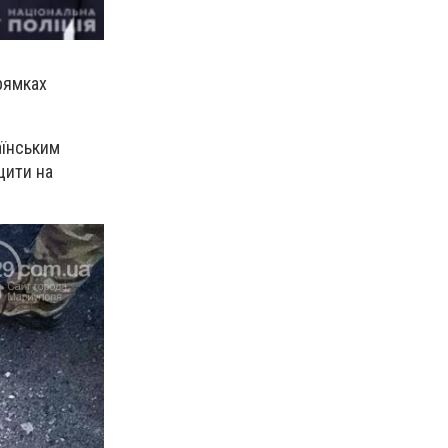
рямках
аїнським
щити на