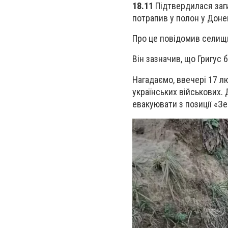
18.11
Підтвердилася заги
потрапив у полон у Доне
Про це повідомив селищн
Він зазначив, що Григус 
Нагадаємо, ввечері 17 л
українських військових. Д
евакуювати з позиції «Зен