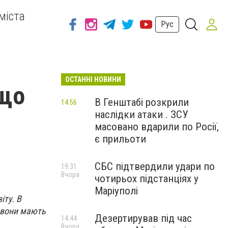
міста
Рус
ОСТАННІ НОВИНИ
 що
В Генштабі розкрили
14:56
наслідки атаки . ЗСУ
масовано вдарили по Росії,
є прильоти
СБС підтвердили удари по
19:31
Вчора
чотирьох підстанціях у
Маріуполі
іту. В
о вони мають
Дезертирував під час
14:44
Вчора