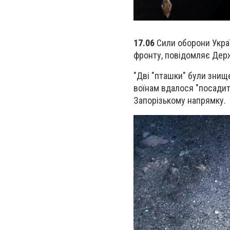
17.06
Сили оборони Укра
фронту, повідомляє Дер
"Дві "пташки" були знище
воїнам вдалося "посади
Запорізькому напрямку.