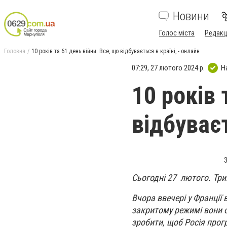
Новини
Голос міста
Редакц
Головна
10 років та 61 день війни. Все, що відбувається в країні, - онлайн
07:29, 27 лютого 2024 р.
Н
10 років 
відбуваєт
3
Сьогодні 27 лютого. Тр
Вчора ввечері у Франції 
закритому режимі вони о
зробити, щоб Росія прогр