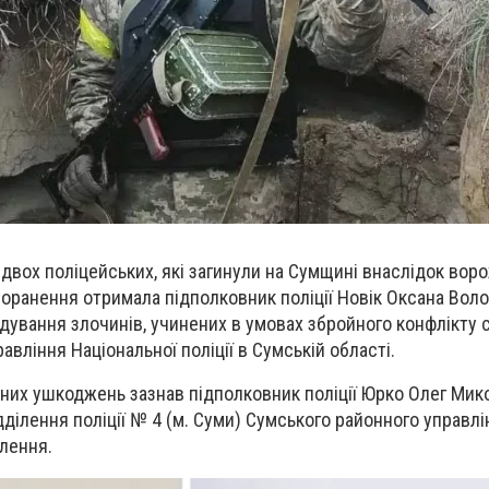
 двох поліцейських, які загинули на Сумщині внаслідок вор
 поранення отримала підполковник поліції Новік Оксана Вол
ідування злочинів, учинених в умовах збройного конфлікту 
авління Національної поліції в Сумській області.
них ушкоджень зазнав підполковник поліції Юрко Олег Мик
ділення поліції № 4 (м. Суми) Сумського районного управлін
ілення.