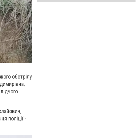
ожого обстрілу
одимирівна,
слідчого
олайович,
ня поліції -