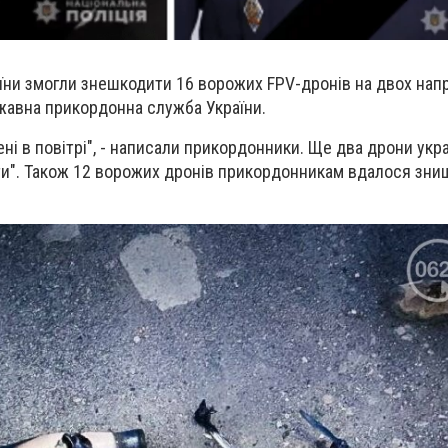
їни змогли знешкодити 16 ворожих FPV-дронів на двох нап
жавна прикордонна служба України.
ні в повітрі", - написали прикордонники. Ще два дрони укр
ти". Також 12 ворожих дронів прикордонникам вдалося зни