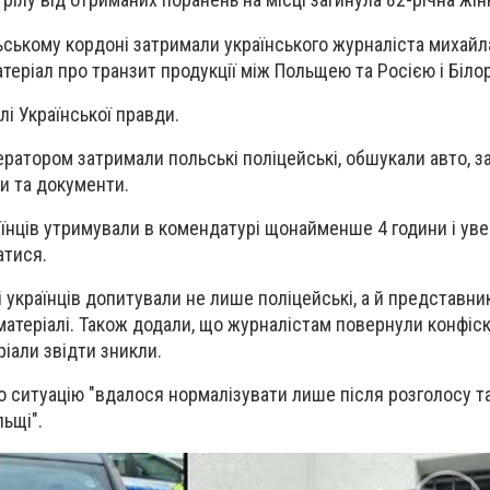
ьському кордоні затримали українського журналіста михайла
атеріал про транзит продукції між Польщею та Росією і Біл
лі Української правди.
оператором затримали польські поліцейські, обшукали авто, з
ни та документи.
їнців утримували в комендатурі щонайменше 4 години і уве
атися.
 українців допитували не лише поліцейські, а й представни
матеріалі. Також додали, що журналістам повернули конфіск
еріали звідти зникли.
о ситуацію "вдалося нормалізувати лише після розголосу т
ьщі".