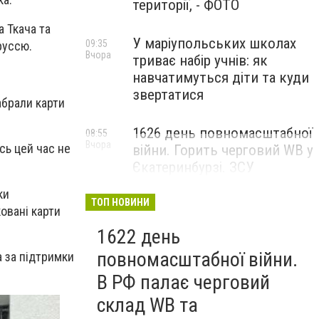
території, - ФОТО
 Ткача та
У маріупольських школах
09:35
оруссю.
Вчора
триває набір учнів: як
навчатимуться діти та куди
звертатися
абрали карти
1626 день повномасштабної
08:55
Вчора
сь цей час не
війни. Горить черговий WB у
Єкатеринбурзі. ЗСУ
атакували військові цілі у
ки
Маріуполі
ТОП НОВИНИ
овані карти
1622 день
повномасштабної війни.
а за підтримки
В РФ палає черговий
склад WB та