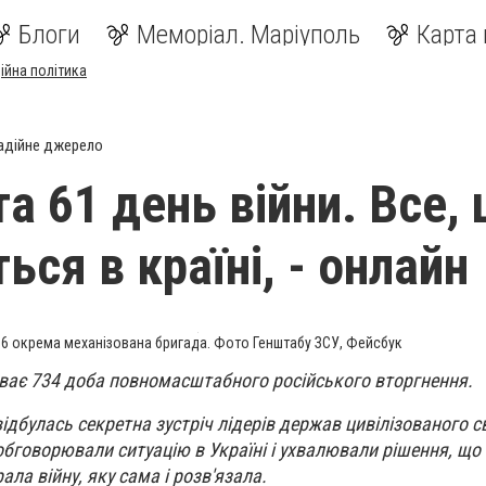
Блоги
Меморіал. Маріуполь
Карта 
ійна політика
адійне джерело
та 61 день війни. Все,
ься в країні, - онлайн
6 окрема механізована бригада. Фото Генштабу ЗСУ, Фейсбук
иває 734 доба повномасштабного російського вторгнення.
відбулась секретна зустріч лідерів держав цивілізованого св
бговорювали ситуацію в Україні і ухвалювали рішення, щ
ала війну, яку сама і розв'язала.