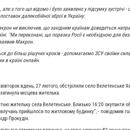
але з того що відомо і було заявлено у підсумку зустрічі - с
поставок далекобійної зброї в Україну.
акрон не виключив, що західним країнам доведеться напра
ні. "Ми переконані, що поразка Росії є необхідною для без
- заявив Макрон.
ься до більш рішучих кроків - допомагаємо ЗСУ своїми сила
и в країні онлайн
.
у вівторок вдень, 27 лютого, обстріляли село Велетенське 
 загинула місцева жителька.
літню жительку села Велетенське. Близько 16:20 окупанти о
 влучань прийшлося по житловому будинку", - повідомив го
ндр Прокудін.
ілу від отриманих поранень на місці загинула 82-річна жін