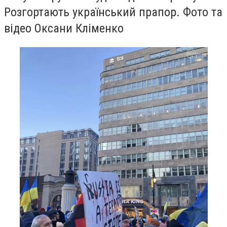
Розгортають український прапор. Фото та
відео Оксани Кліменко