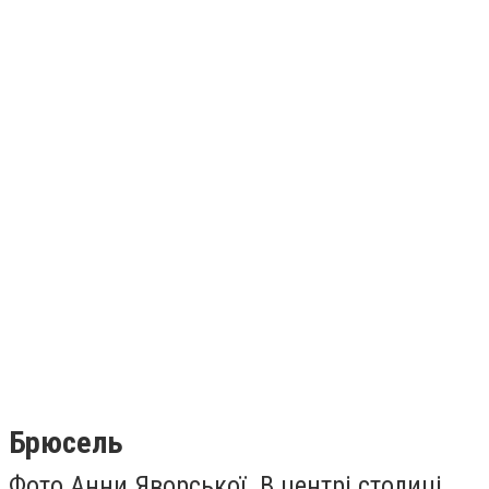
Брюсель
Фото Анни Яворської. В центрі столиці