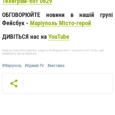
Телеграм-бот 0629
ОБГОВОРЮЙТЕ новини в нашій групі
Фейсбук -
Маріуполь Місто-герой
ДИВІТЬСЯ нас на
YouTube
Якщо ви помітили помилку, виділіть необхідний текст і натисніть Ctrl + Enter, щоб
повідомити про це редакцію
#Маріуполь
#Кривий Ріг
#виставка