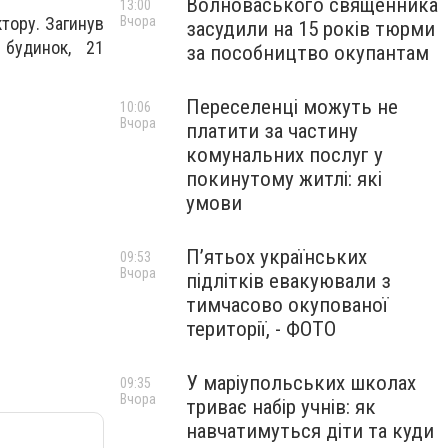
Волноваського священника
13:00
Вчора
тору. Загинув
засудили на 15 років тюрми
 будинок, 21
за пособництво окупантам
Переселенці можуть не
10:06
Вчора
платити за частину
комунальних послуг у
покинутому житлі: які
умови
П’ятьох українських
09:53
Вчора
підлітків евакуювали з
тимчасово окупованої
території, - ФОТО
У маріупольських школах
09:35
Вчора
триває набір учнів: як
навчатимуться діти та куди