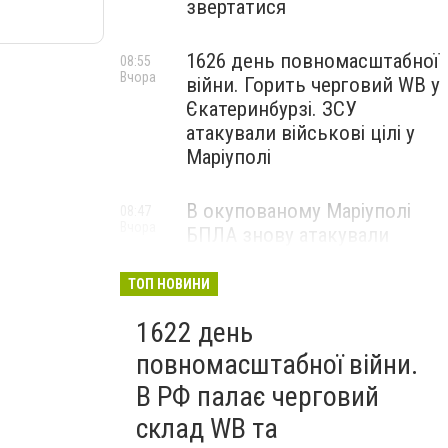
звертатися
1626 день повномасштабної
08:55
Вчора
війни. Горить черговий WB у
Єкатеринбурзі. ЗСУ
атакували військові цілі у
Маріуполі
В окупованому Маріуполі
08:47
Вчора
БПЛА знову атакували
енергетичну інфраструктуру,
— ВІДЕО
ТОП НОВИНИ
1622 день
повномасштабної війни.
В РФ палає черговий
склад WB та