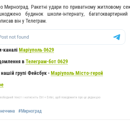
то Мирноград. Ракетні удари по приватному житловому сек
шкоджено будинок школи-інтернату, багатоквартирний
писав він у Телеграм.
м-каналі
Маріуполь 0629
домлення в
Телеграм-бот 0629
нашій групі Фейсбук -
Маріуполь Місто-герой
be
бхідний текст і натисніть Ctrl + Enter, щоб повідомити про це редакцію
неччина
#Мирноград