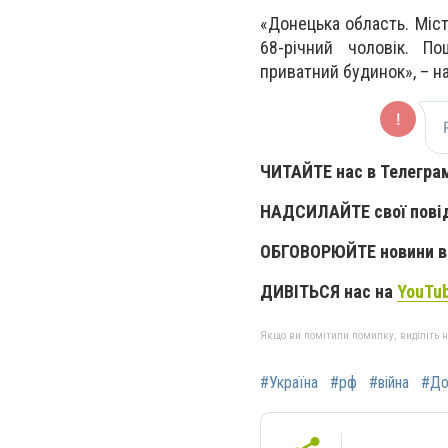
«Донецька область. Міс
68-річний чоловік. По
приватний будинок», – на
ЧИТАЙТЕ нас в Телегра
НАДСИЛАЙТЕ свої пові
ОБГОВОРЮЙТЕ новини в 
ДИВІТЬСЯ нас на
YouTu
Якщо ви помітили помилку, виділіть нео
#Україна
#рф
#війна
#До