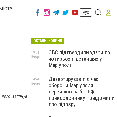
міста
Рус
ОСТАННІ НОВИНИ
СБС підтвердили удари по
19:31
Вчора
чотирьох підстанціях у
Маріуполі
Дезертирував під час
14:44
Вчора
оборони Маріуполя і
перейшов на бік РФ:
 чого загинув
прикордоннику повідомили
про підозру