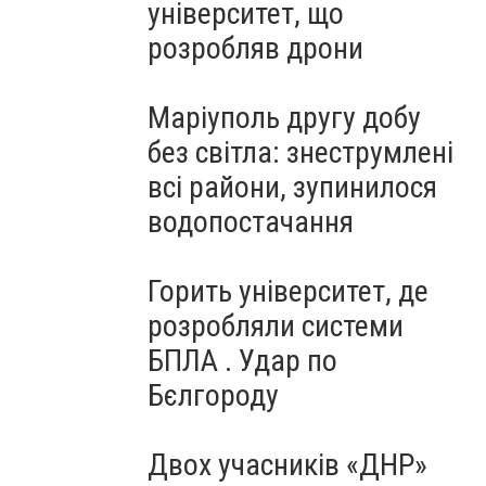
університет, що
розробляв дрони
Маріуполь другу добу
без світла: знеструмлені
всі райони, зупинилося
водопостачання
Горить університет, де
розробляли системи
БПЛА . Удар по
Бєлгороду
Двох учасників «ДНР»