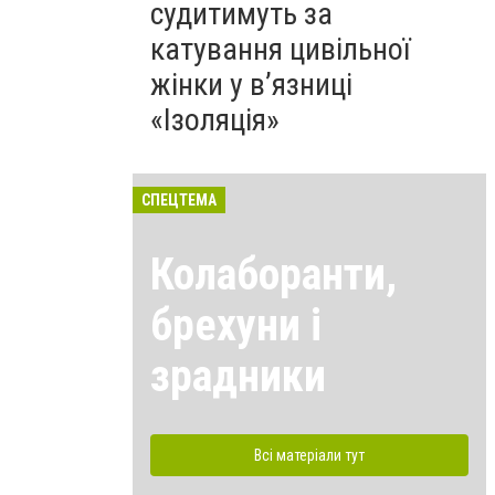
судитимуть за
катування цивільної
жінки у в’язниці
«Ізоляція»
СПЕЦТЕМА
Колаборанти,
брехуни і
зрадники
Всі матеріали тут