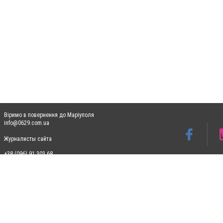
Віримо в повернення до Маріуполя
info@0629.com.ua
Журналисты сайта
+38 (096) 91 303 68
Допускається цитування матеріалів без отримання попередньої згоди 0629.com.ua за
пошукових систем гіперпосилання на цитовані статті не нижче другого абзацу в тек
Матеріали з плашками "Новини компаній", "Промо", "Партнерський матеріал", "Партнер
Реклама на сайті
Ф