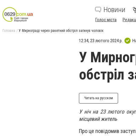
Новини
Голос міста
Редакц
Головна
У Мирнограді через ракетний обстріл загинув чоловік
12:34, 23 лютого 2024 р.
Н
У Мирног
обстріл з
Читать на русском
У ніч на 23 лютого оку
місцевий житель
Про це повідомив заступ