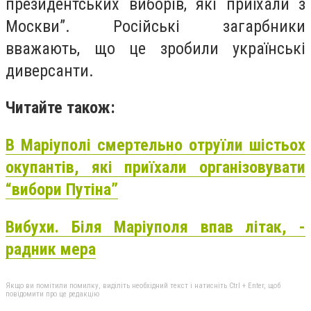
президентських виборів, які приїхали з
Москви”. Російські загарбники
вважають, що це зробили українські
диверсанти.
Читайте також:
В Маріуполі смертельно отруїли шістьох
окупантів, які приїхали організовувати
“вибори Путіна”
Вибухи. Біля Маріуполя впав літак, -
радник мера
Якщо ви помітили помилку, виділіть необхідний текст і натисніть Ctrl + Enter, щоб
повідомити про це редакцію