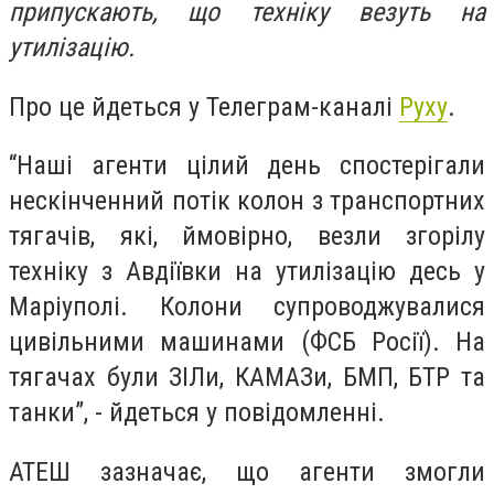
припускають, що техніку везуть на
утилізацію.
Про це йдеться у Телеграм-каналі
Руху
.
“Наші агенти цілий день спостерігали
нескінченний потік колон з транспортних
тягачів, які, ймовірно, везли згорілу
техніку з Авдіївки на утилізацію десь у
Маріуполі. Колони супроводжувалися
цивільними машинами (ФСБ Росії). На
тягачах були ЗІЛи, КАМАЗи, БМП, БТР та
танки”, - йдеться у повідомленні.
АТЕШ зазначає, що агенти змогли