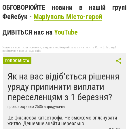
ОБГОВОРЮЙТЕ новини в нашій групі
Фейсбук -
Маріуполь Місто-герой
ДИВІТЬСЯ нас на
YouTube
Якщо ви помітили помилку, виділіть необхідний текст і натисніть Ctrl + Enter, щоб
повідомити про це редакцію
ГОЛОС МІСТА
Як на вас відіб'ється рішення
уряду припинити виплати
переселенцям з 1 березня?
проголосувало 2535 відвідувачів
Це фінансова катастрофа. Не зможемо оплачувати
житло. Дешевше знайти нереально