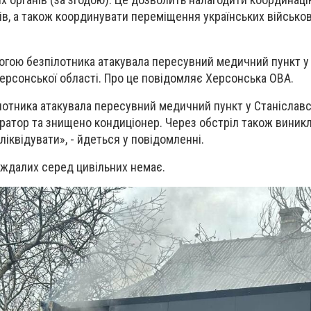
в, а також координувати переміщення українських військо
огою безпілотника атакувала пересувний медичний пункт у
Херсонської області. Про це повідомляє Херсонська ОВА.
ілотника атакувала пересувний медичний пункт у Станіславс
ратор та знищено кондиціонер. Через обстріл також виник
іквідувати», - йдеться у повідомленні.
аждалих серед цивільних немає.