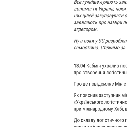
Все гучніше лунають заяв
допомогти Україні, пок
цих цілей закуповувати 
заявляють про наміри пе
агресором.
Ну а поки у ЄС розробля
самостійно. Стежимо за 
18.04
Кабмін ухвалив по
про створення логістичн
Про це повідомляє Мініс
Як пояснив заступник мі
«Українського логістичн
при міжнародному Хабі, 
До складу логістичного 
справ та інших державни