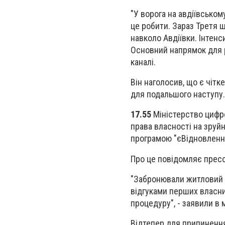
"У ворога на авдіївськом
це робити. Зараз Третя 
навколо Авдіївки. Інтенси
Основний напрямок для ро
каналі.
Він наголосив, що є чітк
для подальшого наступу.
17.55
Міністерство цифр
права власності на зруй
програмою "єВідновленн
Про це повідомляє прес
"Забронювали житловий с
відгуками перших власни
процедуру", - заявили в м
Відтепер для припинення