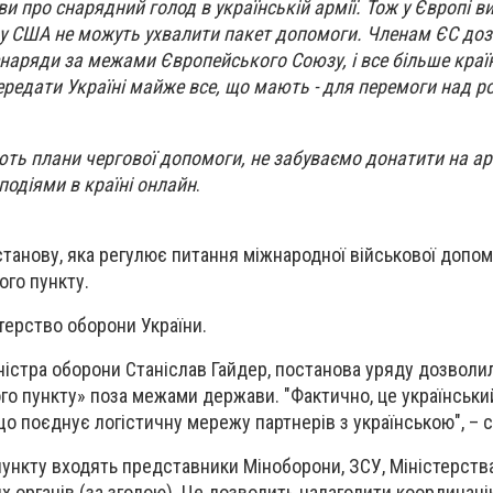
и про снарядний голод в українській армії. Тож у Європі в
и у США не можуть ухвалити пакет допомоги. Членам ЄС до
снаряди за межами Європейського Союзу, і все більше краї
редати Україні майже все, що мають - для перемоги над р
ють плани чергової допомоги, не забуваємо донатити на а
подіями в країні онлайн
.
станову, яка регулює питання міжнародної військової допом
ого пункту.
терство оборони України.
ністра оборони Станіслав Гайдер, постанова уряду дозволи
ого пункту» поза межами держави. "Фактично, це українськи
що поєднує логістичну мережу партнерів з українською", – 
пункту входять представники Міноборони, ЗСУ, Міністерств
х органів (за згодою). Це дозволить налагодити координаці