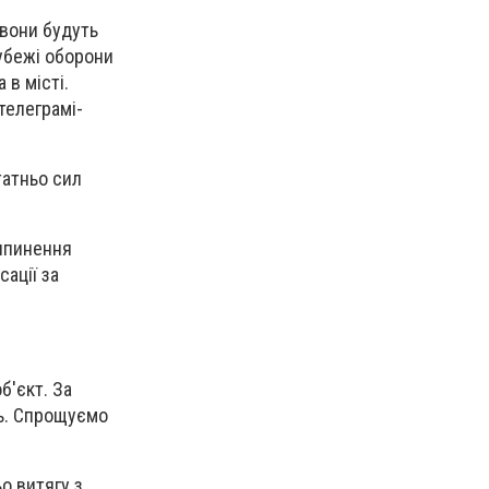
 вони будуть
убежі оборони
 в місті.
телеграмі-
татньо сил
рипинення
ації за
б'єкт. За
ль. Спрощуємо
о витягу з