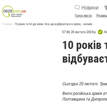
Новини
Голос міста
Редакц
Головна
10 років та 54 дні війни. Все, що відбувається в країні, - онлайн
07:44, 20 лютого 2024 р.
Н
10 років 
відбуваєт
Сьогодні 20 лютого. Три
Вночі російська армія а
Полтавщина та Дніпропет