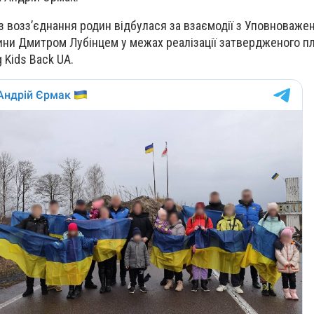
 з возз’єднання родин відбулася за взаємодії з Уповноваже
ини Дмитром Лубінцем у межах реалізації затвердженого пл
 Kids Back UA.