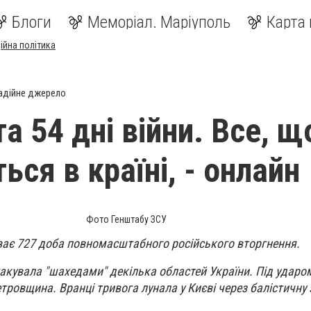
Блоги
Меморіал. Маріуполь
Карта 
ійна політика
адійне джерело
та 54 дні війни. Все, щ
ься в країні, - онлайн
Фото Генштабу ЗСУ
ває 727 доба повномасштабного російського вторгнення.
такувала "шахедами" декілька областей України. Під удар
ровщина. Вранці тривога лунала у Києві через балістичну 