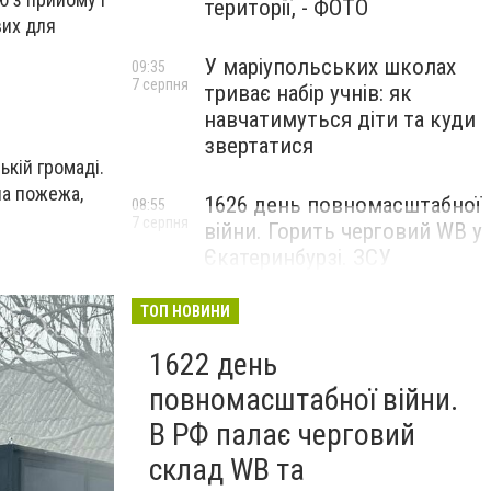
території, - ФОТО
вих для
У маріупольських школах
09:35
7 серпня
триває набір учнів: як
навчатимуться діти та куди
звертатися
ькій громаді.
ла пожежа,
1626 день повномасштабної
08:55
7 серпня
війни. Горить черговий WB у
Єкатеринбурзі. ЗСУ
атакували військові цілі у
Маріуполі
ТОП НОВИНИ
1622 день
повномасштабної війни.
В РФ палає черговий
склад WB та