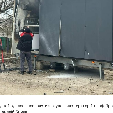
дітей вделось повернути з окупованих територій та рф. Пр
 Андрій Єрмак.