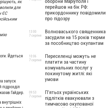
оборони Маріуполя і
ирішують, як
перейшов на бік РФ:
зволили для
прикордоннику повідомили
н ЄС
про підозру
осійським
Волноваського священника
13:00
рмію
7 серпня
засудили на 15 років тюрми
за пособництво окупантам
оги. Йдеться
Переселенці можуть не
10:06
7 серпня
платити за частину
комунальних послуг у
покинутому житлі: які
умови
ла запуск
й підрозділ
П’ятьох українських
сказав Гайдер.
09:53
7 серпня
підлітків евакуювали з
а внутрішніх
тимчасово окупованої
ю з прийому і