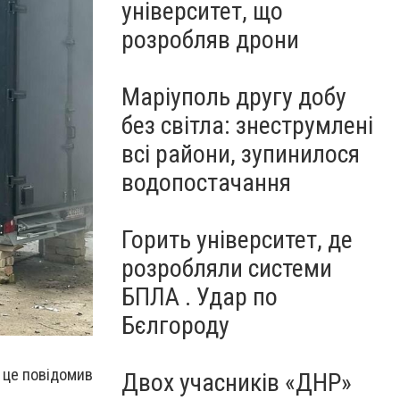
університет, що
розробляв дрони
Маріуполь другу добу
без світла: знеструмлені
всі райони, зупинилося
водопостачання
Горить університет, де
розробляли системи
БПЛА . Удар по
Бєлгороду
о це повідомив
Двох учасників «ДНР»