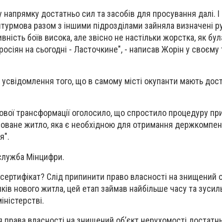
у напрямку достатньо сил та засобів для просування далі. І
штурмова разом з іншими підрозділами зайняла визначені р
вність боїв висока, але звісно не настільки жорстка, як була
сіян на сьогодні - Ласточкине", - написав Жорін у своєму 
е усвідомлення того, що в самому місті окупанти мають дос
ової трансформації оголосило, що спростило процедуру п
новане житло, яка є необхідною для отримання держкомпенс
я".
служба Мінцифри.
ертифікат? Слід припинити право власності на знищений о
ків нового житла, цей етап займав найбільше часу та зуси
іністерстві.
 права власності на знищений об’єкт нерухомості достатнь