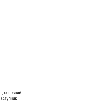
лі, основний
 заступник