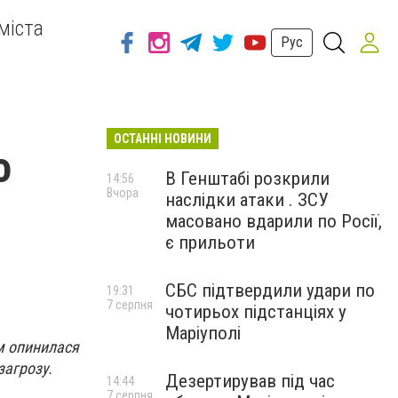
міста
Рус
ОСТАННІ НОВИНИ
о
В Генштабі розкрили
14:56
Вчора
наслідки атаки . ЗСУ
масовано вдарили по Росії,
є прильоти
СБС підтвердили удари по
19:31
7 серпня
чотирьох підстанціях у
Маріуполі
ом опинилася
загрозу.
Дезертирував під час
14:44
7 серпня