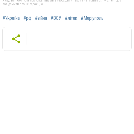
Якщо ви помітили помилку, виділіть необхідний текст і натисніть Ctrl + Enter, щоб
повідомити про це редакцію
#Україна
#рф
#війна
#ВСУ
#літак
#Маріуполь