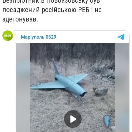
Безпілотник в Новоазовську був
посаджений російською РЕБ і не
здетонував.