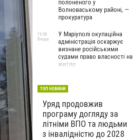
полоненого у
Волноваському районі, —
прокуратура
У Маріуполі окупаційна
16:06
Вчора
адміністрація оскаржує
визнане російськими
судами право власності на
житло
В окупованому Маріуполі
11:21
Вчора
повідомляють про гучний
ТОП НОВИНИ
вибух на тлі загрози атаки
Уряд продовжив
БПЛА
програму догляду за
літніми ВПО та людьми
з інвалідністю до 2028