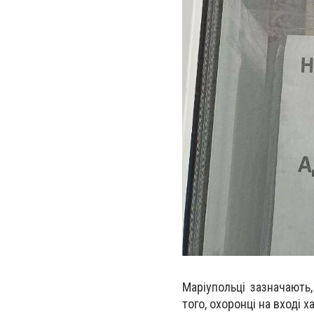
Маріупольці зазначають
того,
охоронці на вході х