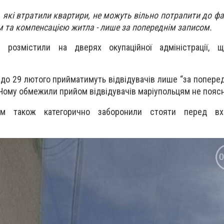
 які втратили квартири, не можуть вільно потрапити до фах
 та компенсацією житла - лише за попереднім записом.
я розмістили на дверях окупаційної адміністрації, 
 до 29 лютого прийматимуть відвідувачів лише “за попере
 Чому обмежили прийом відвідувачів маріупольцям не пояс
нам також категорично заборонили стояти перед в