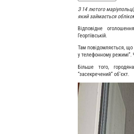
З 14 лютого маріупольці,
який займається обліком
Відповідне оголошенн
Георгіївській.
Там повідомляється, що
у телефонному режимі”.
Більше того, городя
“засекречений” об'єкт.