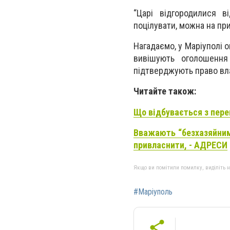
“Царі відгородилися в
поцілувати, можна на при
Нагадаємо,
у Маріуполі 
вивішують оголошення
підтверджують право вла
Читайте також:
Що відбувається з пере
Вважають “безхазяйними
привласнити, - АДРЕСИ
Якщо ви помітили помилку, виділіть нео
#Маріуполь