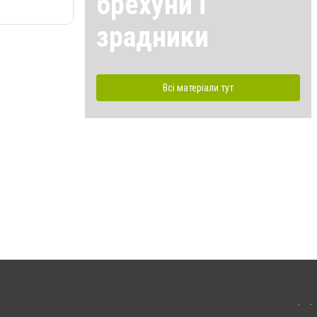
брехуни і
зрадники
Всі матеріали тут