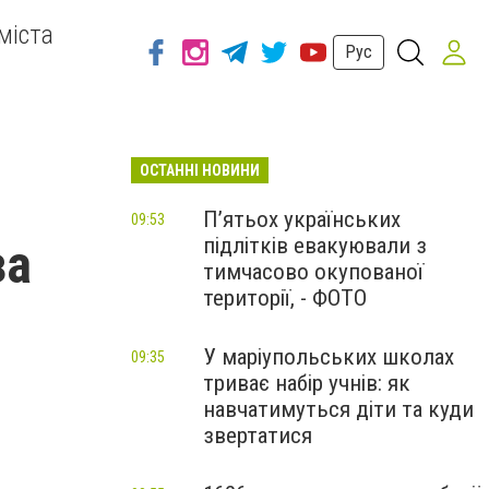
міста
Рус
ОСТАННІ НОВИНИ
П’ятьох українських
09:53
підлітків евакуювали з
за
тимчасово окупованої
території, - ФОТО
У маріупольських школах
09:35
триває набір учнів: як
навчатимуться діти та куди
звертатися