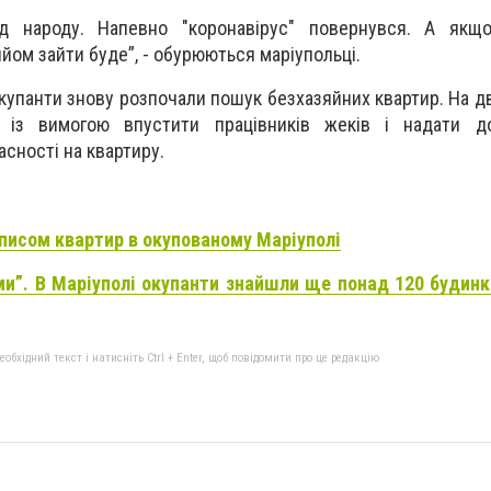
ід народу. Напевно "коронавірус" повернувся. А якщ
йом зайти буде”, - обурюються маріупольці.
окупанти знову розпочали пошук безхазяйних квартир. На дв
 із вимогою впустити працівників жеків і надати до
сності на квартиру.
писом квартир в окупованому Маріуполі
”. В Маріуполі окупанти знайшли ще понад 120 будинкі
бхідний текст і натисніть Ctrl + Enter, щоб повідомити про це редакцію