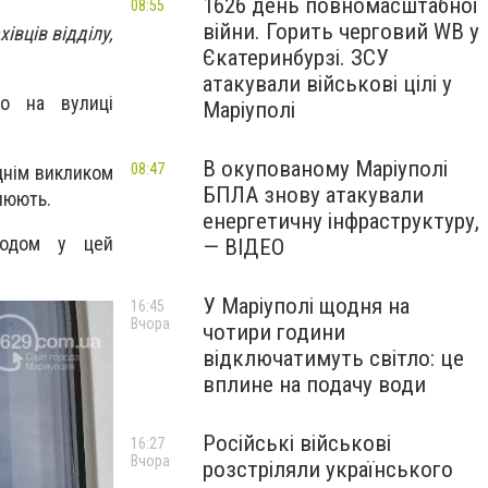
1626 день повномасштабної
08:55
війни. Горить черговий WB у
івців відділу,
Єкатеринбурзі. ЗСУ
атакували військові цілі у
що на вулиці
Маріуполі
В окупованому Маріуполі
08:47
днім викликом
БПЛА знову атакували
нюють.
енергетичну інфраструктуру,
ходом у цей
— ВІДЕО
У Маріуполі щодня на
16:45
Вчора
чотири години
відключатимуть світло: це
вплине на подачу води
Російські військові
16:27
Вчора
розстріляли українського