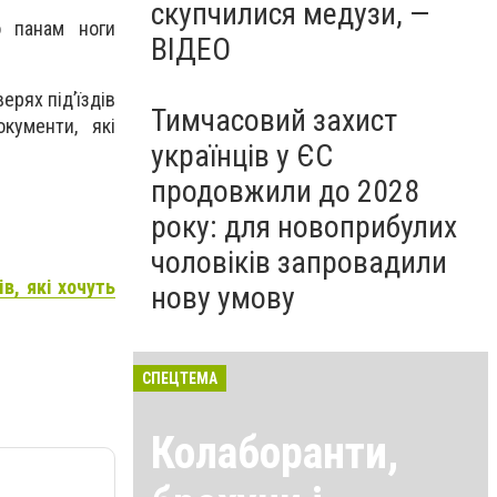
скупчилися медузи, —
о панам ноги
ВІДЕО
ерях під’їздів
Тимчасовий захист
кументи, які
українців у ЄС
продовжили до 2028
року: для новоприбулих
чоловіків запровадили
в, які хочуть
нову умову
СПЕЦТЕМА
Колаборанти,