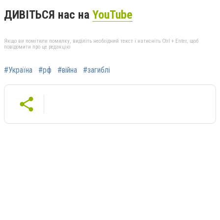
ДИВІТЬСЯ нас на
YouTube
Якщо ви помітили помилку, виділіть необхідний текст і натисніть Ctrl + Enter, щоб
повідомити про це редакцію
#Україна
#рф
#війна
#загиблі