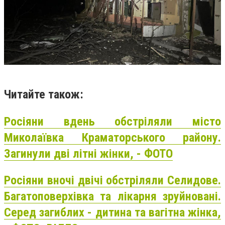
Читайте також:
Росіяни вдень обстріляли місто
Миколаївка Краматорського району.
Загинули дві літні жінки, - ФОТО
Росіяни вночі двічі обстріляли Селидове.
Багатоповерхівка та лікарня зруйновані.
Серед загиблих - дитина та вагітна жінка,