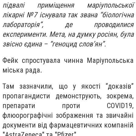
підвалі приміщення маріупольської
лікарні №7 існувала так звана “біологічна
лабораторія”, де проводилися
експерименти. Мета, на думку росіян, була
звісно єдина – “геноцид слов’ян”.
Фейк спростувала чинна Маріупольська
міська рада.
Там зазначили, що у якості “доказів”
пропагандисти демонструють, зокрема,
препарати проти COVID19,
флюорографічні зображення та звичайні
документи від фармацевтичних компаній
"AstraZeneca" та "Pfizer".