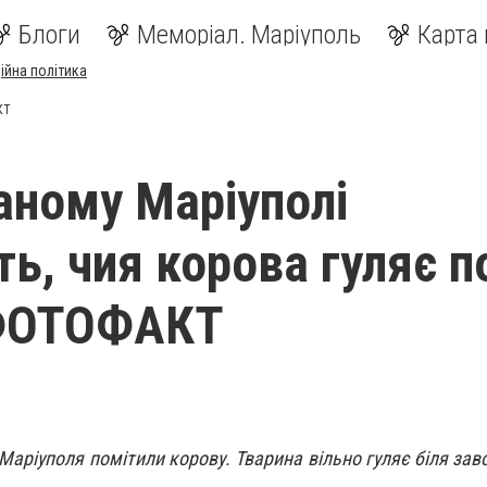
Блоги
Меморіал. Маріуполь
Карта 
ійна політика
КТ
аному Маріуполі
ть, чия корова гуляє п
 ФОТОФАКТ
Маріуполя помітили корову. Тварина вільно гуляє біля зав