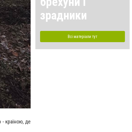
брехуни і
зрадники
Всі матеріали тут
 - країною, де