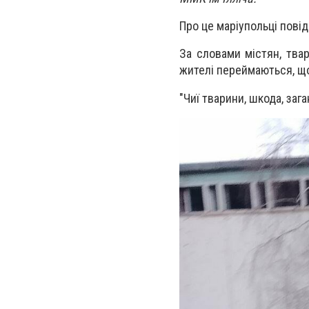
Про це маріупольці пові
За словами містян, твар
жителі переймаються, що 
"
Чиї тварини, шкода, зага