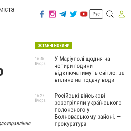
міста
Рус
ОСТАННІ НОВИНИ
У Маріуполі щодня на
16:45
Вчора
чотири години
о
відключатимуть світло: це
вплине на подачу води
Російські військові
16:27
Вчора
розстріляли українського
полоненого у
Волноваському районі, —
одоуправління
прокуратура