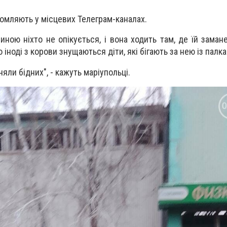
домляють у місцевих Телеграм-каналах.
иною ніхто не опікується, і вона ходить там, де їй заман
іноді з корови знущаються діти, які бігають за нею із палк
няли бідних", - кажуть маріупольці.