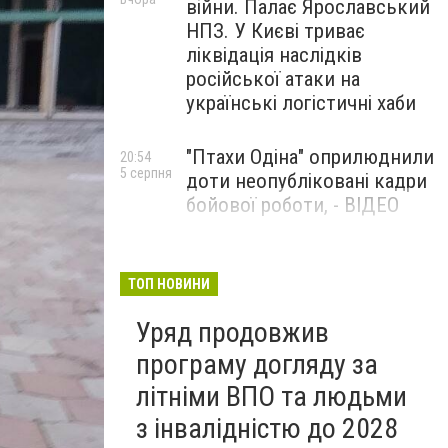
війни. Палає Ярославський
НПЗ. У Києві триває
ліквідація наслідків
російської атаки на
українські логістичні хаби
"Птахи Одіна" оприлюднили
20:54
5 серпня
доти неопубліковані кадри
бойової роботи, - ВІДЕО
Маріуполець Андрій
17:15
5 серпня
Бєдняков зіграє тата
ТОП НОВИНИ
Петрика П’яточкина у
Уряд продовжив
новому українському
фільмі, - ФОТО
програму догляду за
літніми ВПО та людьми
з інвалідністю до 2028