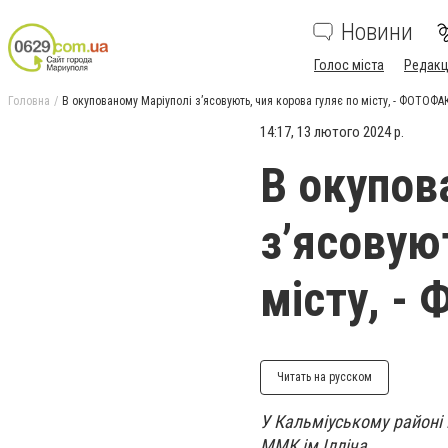
Новини
Голос міста
Редакц
Головна
В окупованому Маріуполі з’ясовують, чия корова гуляє по місту, - ФОТОФА
14:17, 13 лютого 2024 р.
В окупов
з’ясовую
місту, -
Читать на русском
У Кальміуському районі 
ММК ім Ілліча.