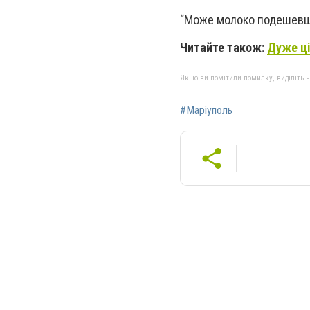
“Може молоко подешевшає
Читайте також:
Дуже ці
Якщо ви помітили помилку, виділіть нео
#Маріуполь