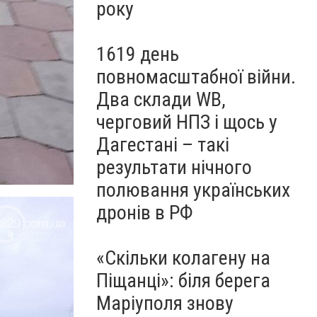
року
1619 день
повномасштабної війни.
Два склади WB,
черговий НПЗ і щось у
Дагестані – такі
результати нічного
полювання українських
дронів в РФ
«Скільки колагену на
Піщанці»: біля берега
Маріуполя знову