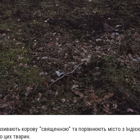
азивають корову “священною” та порівнюють місто з Індією
 цих тварин.