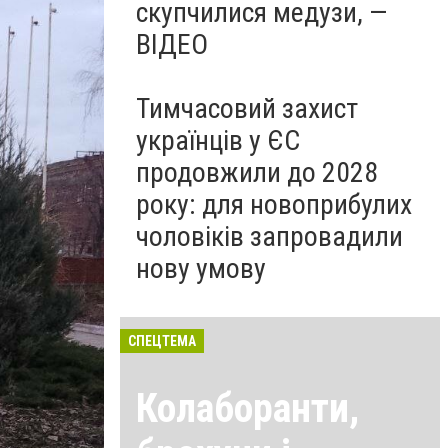
скупчилися медузи, —
ВІДЕО
Тимчасовий захист
українців у ЄС
продовжили до 2028
року: для новоприбулих
чоловіків запровадили
нову умову
СПЕЦТЕМА
Колаборанти,