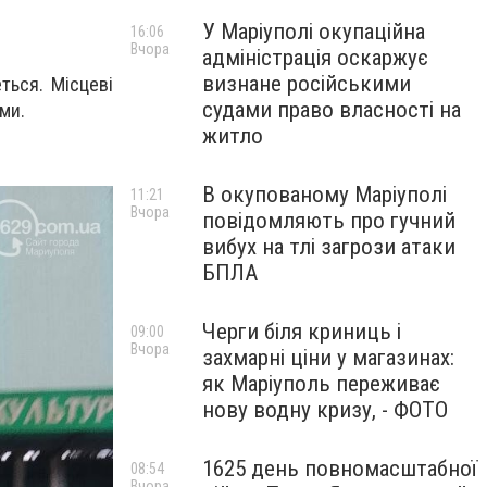
У Маріуполі окупаційна
16:06
Вчора
адміністрація оскаржує
визнане російськими
еться. Місцеві
судами право власності на
ами.
житло
В окупованому Маріуполі
11:21
Вчора
повідомляють про гучний
вибух на тлі загрози атаки
БПЛА
Черги біля криниць і
09:00
Вчора
захмарні ціни у магазинах:
як Маріуполь переживає
нову водну кризу, - ФОТО
1625 день повномасштабної
08:54
Вчора