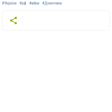
#Україна
#рф
#війна
#Донеччина