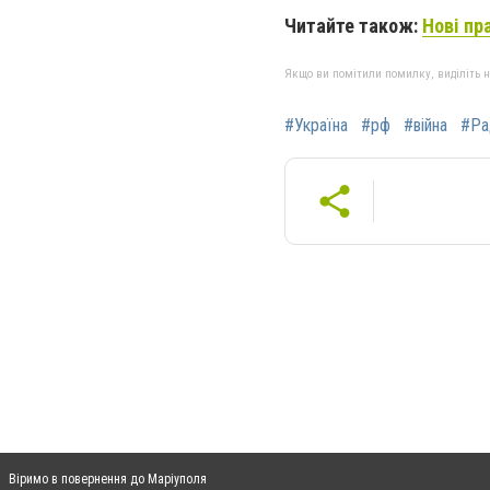
Читайте також:
Нові пр
Якщо ви помітили помилку, виділіть нео
#Україна
#рф
#війна
#Ра
Віримо в повернення до Маріуполя