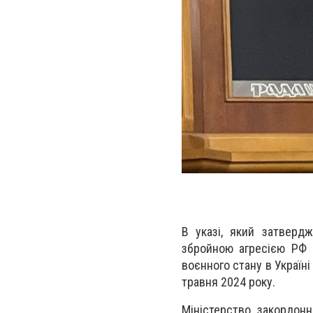
В указі, який затверд
збройною агресією РФ п
воєнного стану в Україні
травня 2024 року.
Міністерство закордон