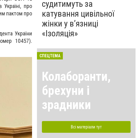
судитимуть за
 Україні, про
катування цивільної
им пактом про
жінки у в’язниці
«Ізоляція»
дента України
номер 10457).
СПЕЦТЕМА
Колаборанти,
брехуни і
зрадники
Всі матеріали тут