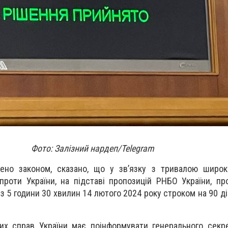
Фото: Залізний нардеп/Telegram
жено законом, сказано, що у зв’язку з тривалою широ
роти України, на підставі пропозицій РНБО України, п
 з 5 години 30 хвилин 14 лютого 2024 року строком на 90 ді
них справ України має поінформувати генерального сек