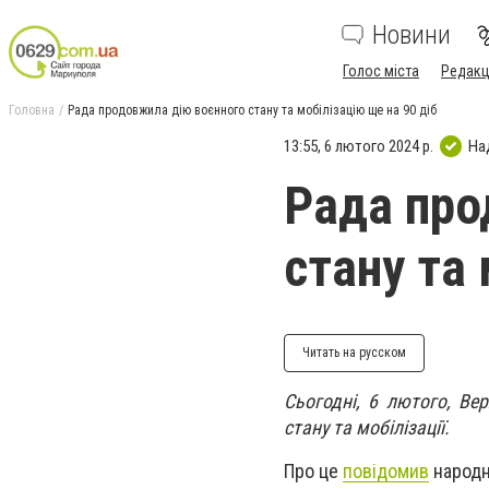
Новини
Голос міста
Редакц
Головна
Рада продовжила дію воєнного стану та мобілізацію ще на 90 діб
13:55, 6 лютого 2024 р.
На
Рада про
стану та 
Читать на русском
Сьогодні, 6 лютого, Ве
стану та мобілізації.
Про це
повідомив
народн