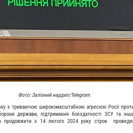
Фото: Залізний нардеп/Telegram
зку з триваючою широкомасштабною агресією Росії проти
орони держави, підтримання боєздатності ЗСУ та інши
о продовжити з 14 лютого 2024 року строк проведен