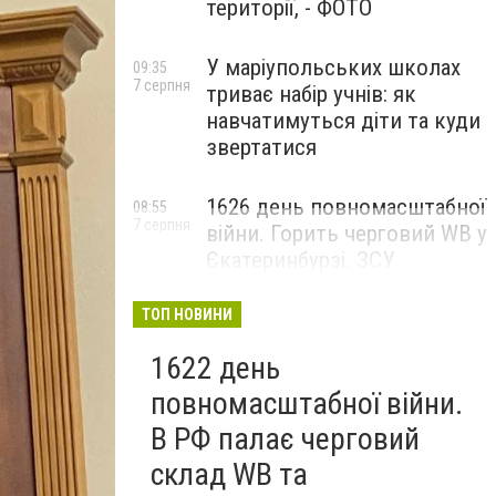
території, - ФОТО
У маріупольських школах
09:35
7 серпня
триває набір учнів: як
навчатимуться діти та куди
звертатися
1626 день повномасштабної
08:55
7 серпня
війни. Горить черговий WB у
Єкатеринбурзі. ЗСУ
атакували військові цілі у
Маріуполі
ТОП НОВИНИ
1622 день
повномасштабної війни.
В РФ палає черговий
склад WB та