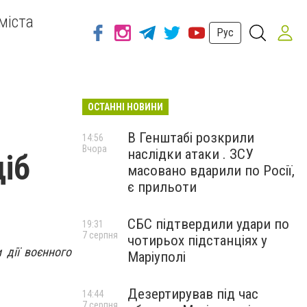
міста
Рус
ОСТАННІ НОВИНИ
В Генштабі розкрили
14:56
Вчора
наслідки атаки . ЗСУ
діб
масовано вдарили по Росії,
є прильоти
СБС підтвердили удари по
19:31
7 серпня
чотирьох підстанціях у
 дії воєнного
Маріуполі
Дезертирував під час
14:44
7 серпня