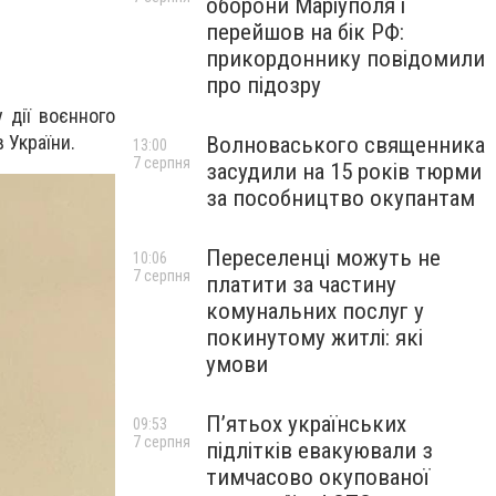
оборони Маріуполя і
перейшов на бік РФ:
прикордоннику повідомили
про підозру
 дії воєнного
 України.
Волноваського священника
13:00
7 серпня
засудили на 15 років тюрми
за пособництво окупантам
Переселенці можуть не
10:06
7 серпня
платити за частину
комунальних послуг у
покинутому житлі: які
умови
П’ятьох українських
09:53
7 серпня
підлітків евакуювали з
тимчасово окупованої