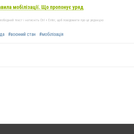
авила мобілізації. Що пропонує уряд
бхідний текст і натисніть Ctrl + Enter, щоб повідомити про це редакцію
да
#воєнний стан
#мобілізація