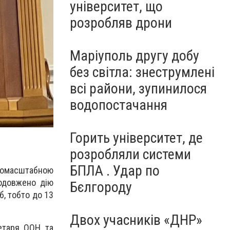
університет, що
розробляв дрони
Маріуполь другу добу
без світла: знеструмлені
всі райони, зупинилося
водопостачання
Горить університет, де
розробляли системи
БПЛА . Удар по
комасштабною
родовжено дію
Бєлгороду
б, тобто до 13
Двох учасників «ДНР»
ретаря ООН та