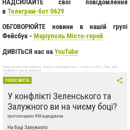
НАДСИЛАЙТЕ свої повідомлення
в
Телеграм-бот 0629
ОБГОВОРЮЙТЕ новини в нашій групі
Фейсбук -
Маріуполь Місто-герой
ДИВІТЬСЯ нас на
YouTube
Якщо ви помітили помилку, виділіть необхідний текст і натисніть Ctrl + Enter, щоб
повідомити про це редакцію
ГОЛОС МІСТА
У конфлікті Зеленського та
Залужного ви на чиєму боці?
проголосувало 838 відвідувачів
На боці Залужного