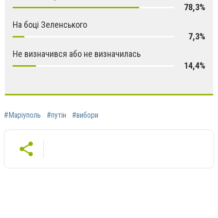
78,3%
На боці Зеленського
7,3%
Не визначився або не визначилась
14,4%
#Маріуполь
#путін
#вибори