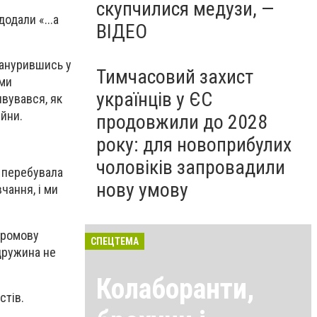
скупчилися медузи, —
одали «...а
ВІДЕО
 занурившись у
Тимчасовий захист
іми
українців у ЄС
ивувався, як
ійни.
продовжили до 2028
року: для новоприбулих
чоловіків запровадили
н перебувала
нову умову
чання, і ми
промову
СПЕЦТЕМА
 дружина не
Колаборанти,
стів.