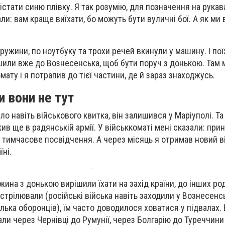
стати синю плівку. Я так розумію, для позначення на рукава
зали: вам краще виїхати, бо можуть бути вуличні бої. А як ми
ружини, по ноутбуку та трохи речей вкинули у машину. І пої
шили вже до Вознесенська, щоб бути поруч з донькою. Там 
мату і я потрапив до тієї частини, де й зараз знаходжусь.
и вони не тут
ло навіть військового квитка, він залишився у Маріуполі. Та
ив ще в радянській армії. У військкоматі мені сказали: прин
тимчасове посвідчення. А через місяць я отримав новий в
їні.
ужина з донькою вирішили їхати на захід країни, до інших род
стрілювали (російські війська навіть заходили у Вознесенсь
ілька оборонців), їм часто доводилося ховатися у підвалах.
али через Чернівці до Румунії, через Болгарію до Туреччини 