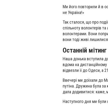
Ми його повторили й в ос
не Україна!»
Так сталося, що про поді
спільноту волонтерів та 
волонтерами. Вони попри
вони тоді живі лишилися.
Останній мітин
Наша донька вступила до
вдома на дистанційному н
відвезли її до Одеси, а 
Ввечері ми доїхали до М
путіна. Дружина була за
дала додивитися: каже, м
Наступного дня ми були 