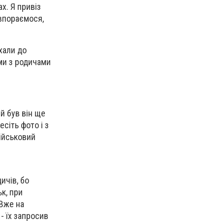
х. Я привіз
 впораємося,
хали до
ми з родичами
 й був він ще
есіть фото і з
ійськовий
ичів, бо
к, при
 Вже на
- їх запросив