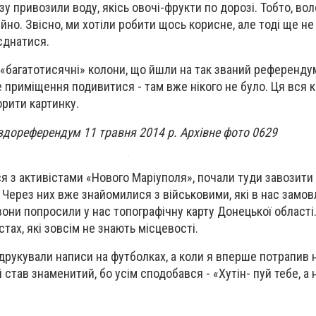
зу привозили воду, якісь овочі-фрукти по дорозі. Тобто, во
йно. Звісно, ми хотіли робити щось корисне, але тоді ще не 
єднатися.
 «багатотисячні» колони, що йшли на так званий референдум
це приміщення подивитися - там вже нікого не було. Ця вся 
орити картинку.
вдореферендум 11 травня 2014 р. Архівне фото 0629
 з активістами «Нового Маріуполя», почали туди завозити 
 Через них вже знайомилися з військовими, які в нас замо
вони попросили у нас топографічну карту Донецької області. 
стах, які зовсім не знають місцевості.
друкували написи на футболках, а коли я вперше потрапив н
 став знаменитий, бо усім сподобався - «Хутін- пуй тебе, а 