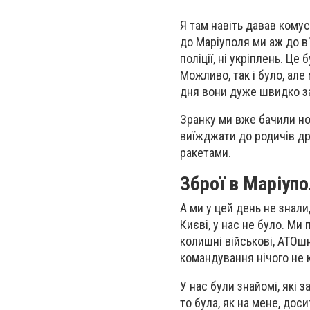
Я там навіть давав комусь
до Маріуполя ми аж до в'
поліції, ні укріплень. Ц
Можливо, так і було, але
дня вони дуже швидко з
Зранку ми вже бачили нов
виїжджати до родичів др
ракетами.
Зброї в Маріупо
А ми у цей день не знали
Києві, у нас не було. Ми
колишні військові, АТОшн
командування нічого не 
У нас були знайомі, які з
то була, як на мене, доси