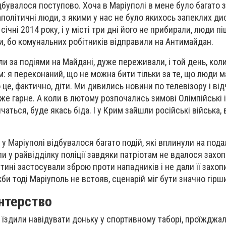
дбувалося поступово. Хоча в Маріуполі в мене було багато 
 аполітичні люди, з якими у нас не було якихось запеклих ди
 січні 2014 року, і у місті три дні його не прибирали, люди 
и, бо комунальних робітників відправили на Антимайдан.
и за подіями на Майдані, дуже переживали, і той день, коли
: я переконаний, що не можна бити тільки за те, що люди м
це, фактично, діти. Ми дивились новини по телевізору і ві
е гарне. А коли в лютому розпочались зимові Олімпійські іг
чаться, буде якась біда. І у Крим зайшли російські війська, 
.
 у Маріуполі відбувалося багато подій, які вплинули на под
оли у райвідділку поліції завдяки патріотам не вдалося захо
стині застосували зброю проти нападників і не дали її захопи
би тоді Маріуполь не встояв, сценарій міг бути значно гірш
онтерство
 їздили навідувати доньку у спортивному таборі, проїжджа