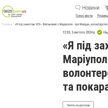
Новини
Голос міста
Редакц
Головна
«Я під захистом ЗСУ». Військовий з Маріуполя - про Майдан, волонтерство
12:03, 5 лютого 2024 р.
На
«Я під з
Маріупол
волонтер
та покар
Читать на русском