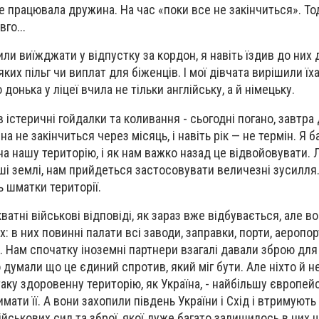
 працювала дружина. На час «поки все не закінчиться». Тод
вго...
и виїжджати у відпустку за кордон, я навіть їздив до них 
яких пільг чи виплат для біженців. І мої дівчата вирішили їх
донька у ліцеї вчила не тільки англійську, а й німецьку.
 істеричні гойдалки та коливання - сьогодні погано, завтр
на не закінчиться через місяць, і навіть рік — не термін. Я б
 нашу територію, і як нам важко назад це відвойовувати. Л
ші землі, нам прийдеться застосовувати величезні зусилля
ь шматки території.
ватні військові відповіді, як зараз вже відбувається, але в
: в них повинні палати всі заводи, заправки, порти, аеропо
. Нам спочатку іноземні партнери взагалі давали зброю для
 думали що це єдиний спротив, який міг бути. Але ніхто й не
аку здоровенну територію, як Україна, - найбільшу європейс
имати її. А вони захопили південь України і Схід і втримують 
ійськових сил та зброї, якої дуже багато залишилось в них 