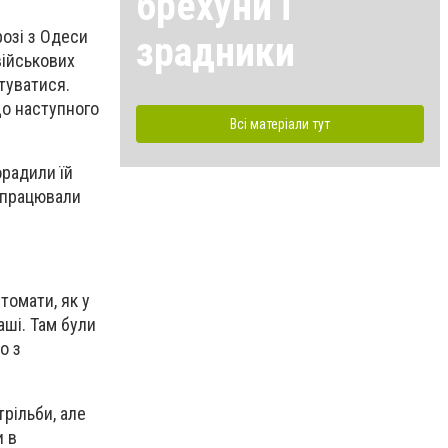
брехуни і
розі з Одеси
зрадники
військових
отуватися.
що наступного
Всі матеріали тут
орадили їй
е працювали
томати, як у
аші. Там були
о з
трільби, але
и в