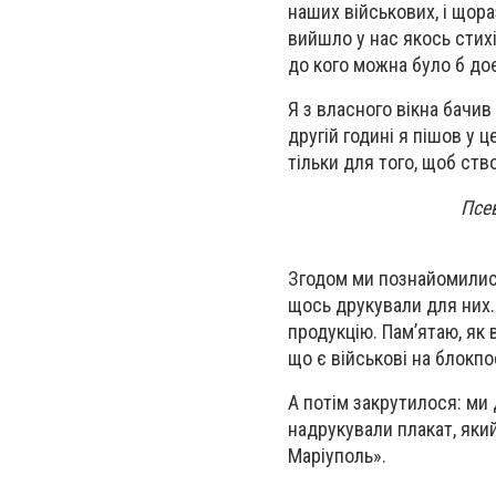
наших військових, і щора
вийшло у нас якось стихі
до кого можна було б до
Я з власного вікна бачив
другій годині я пішов у 
тільки для того, щоб ств
Псе
Згодом ми познайомилися
щось друкували для них.
продукцію. Пам’ятаю, як 
що є військові на блокпо
А потім закрутилося: ми 
надрукували плакат, який
Маріуполь».