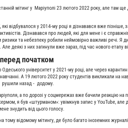
танній мітинг у Маріуполі 23 лютого 2022 року, але там ще д
ї, які відбувалося у 2014-му році я дізнавався вже пізніше,
активістів. Дізнавався про людей, які для мене і є справжн
 ризики та небезпеку робили неймовірно важливі речі. Я д
 Але деякі з них загинули вже зараз, під час нового етапу в
г перед початком
 Одеського університет у 2021-му році, але через каранти
авчанні. А 19 лютого 2022 року студентів викликали на нав
21 рушили назад - додому.
аріуполя, а по дорозі у соцмережах вже бачили реакцію на 
 кермом, я був «штурманом»: увімкнув запис у YouTube, але
ене знудить від цього голосу.
на тому відомому мітингу, де було багато іноземних журналі