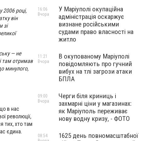
У Маріуполі окупаційна
16:06
 2006 році,
Вчора
адміністрація оскаржує
атку він
визнане російськими
 зі
судами право власності на
великої
житло
ську — не
В окупованому Маріуполі
11:21
 і там отримав
Вчора
повідомляють про гучний
до минулого,
вибух на тлі загрози атаки
БПЛА
Черги біля криниць і
09:00
Вчора
захмарні ціни у магазинах:
 що в нас
як Маріуполь переживає
ої революції,
нову водну кризу, - ФОТО
я тих, хто там
ас єдина.
1625 день повномасштабної
08:54
Вчора