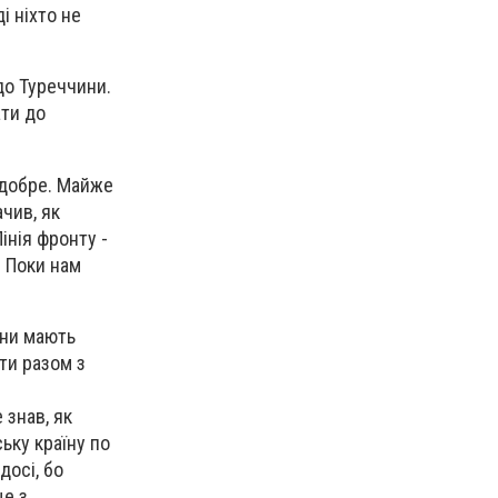
і ніхто не
до Туреччини.
ати до
а добре. Майже
ачив, як
інія фронту -
. Поки нам
они мають
рти разом з
 знав, як
ьку країну по
досі, бо
ще з