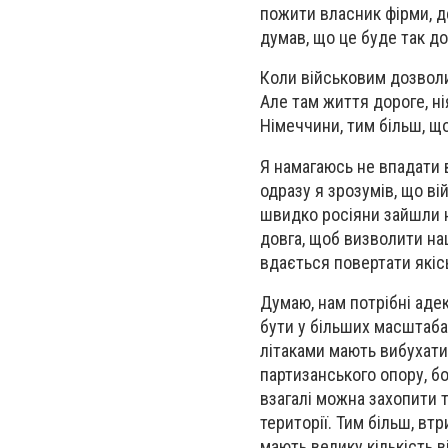
пожити власник фірми, де
думав, що це буде так до
Коли військовим дозволил
Але там життя дороге, ні
Німеччини, тим більш, що 
Я намагаюсь не впадати в
одразу я зрозумів, що вій
швидко росіяни зайшли на
довга, щоб визволити на
вдається повертати якіс
Думаю, нам потрібні адек
бути у більших масштабах
літаками мають вибухати
партизанського опору, бо
взагалі можна захопити т
території. Тим більш, втр
мають велику кількість в