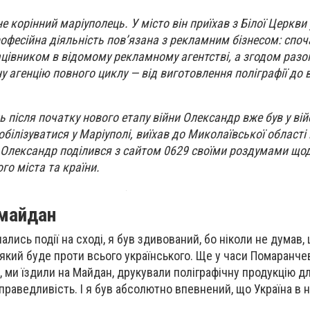
корінний маріуполець. У місто він приїхав з Білої Церкви у
офесійна діяльність пов’язана з рекламним бізнесом: споч
івником в відомому рекламному агентстві, а згодом разом
 агенцію повного циклу — від виготовлення поліграфії до 
 після початку нового етапу війни Олександр вже був у вій
ілізуватися у Маріуполі, виїхав до Миколаївської області
 Олександр поділився з сайтом 0629 своїми роздумами що
го міста та країни.
имайдан
ались події на сході, я був здивований, бо ніколи не думав,
 який буде проти всього українського. Ще у часи Помаранчев
і, ми їздили на Майдан, друкували поліграфічну продукцію дл
праведливість. І я був абсолютно впевнений, що Україна в н