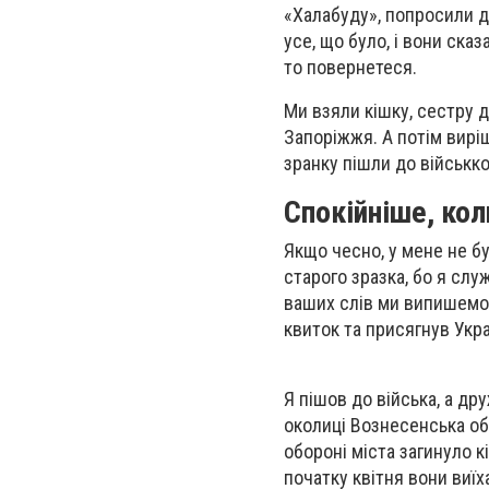
«Халабуду», попросили ді
усе, що було, і вони ска
то повернетеся.
Ми взяли кішку, сестру д
Запоріжжя. А потім вирі
зранку пішли до військко
Спокійніше, кол
Якщо чесно, у мене не бу
старого зразка, бо я служ
ваших слів ми випишемо 
квиток та присягнув Укра
Я пішов до війська, а др
околиці Вознесенська об
обороні міста загинуло к
початку квітня вони виїх