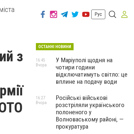
міста
Рус
ОСТАННІ НОВИНИ
ий з
У Маріуполі щодня на
16:45
Вчора
чотири години
відключатимуть світло: це
вплине на подачу води
рмії
Російські військові
16:27
ФОТО
Вчора
розстріляли українського
полоненого у
Волноваському районі, —
прокуратура