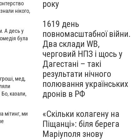
року
лонтерство
знали нікого,
1619 день
. А десь у
повномасштабної війни.
комедія була
Два склади WB,
черговий НПЗ і щось у
Дагестані – такі
результати нічного
гроші, мед,
полювання українських
вляли
дронів в РФ
Бо, казали,
«Скільки колагену на
а мітинг, ми
не
Піщанці»: біля берега
Маріуполя знову