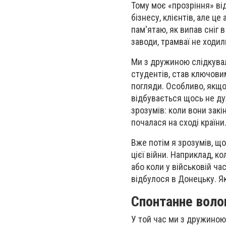
Тому моє «прозріння» ві
бізнесу, клієнтів, але це
пам'ятаю, як випав сніг в
заводи, трамваї не ходил
Ми з дружиною слідкувал
студентів, став ключовим
погляди. Особливо, якщо 
відбувається щось не дуж
зрозумів: коли вони закін
почалася на сході країни
Вже потім я зрозумів, що
цієї війни. Наприклад, к
або коли у військовій ча
відбулося в Донецьку. Як
Спонтанне вол
У той час ми з дружиною