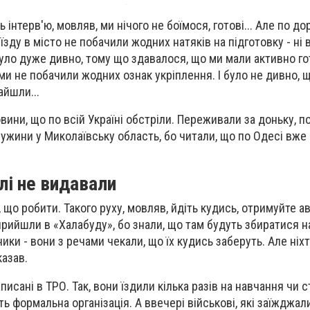
 інтерв'ю, мовляв, ми нічого не боїмося, готові... Але по до
їзду в місто не побачили жодних натяків на підготовку - ні 
е було дуже дивно, тому що здавалося, що ми мали активно г
 ми не побачили жодних ознак укріплення. І було не дивно, 
айшли...
ини, що по всій Україні обстріли. Переживали за доньку, п
ужини у Миколаївську область, бо читали, що по Одесі вж
лі не видавали
, що робити. Такого руху, мовляв, йдіть кудись, отримуйте ав
 прийшли в «Халабуду», бо знали, що там будуть збиратися н
ики - вони з речами чекали, що їх кудись заберуть. Але ніхт
казав.
аписані в ТРО. Так, вони їздили кілька разів на навчання чи с
ть формальна організація. А ввечері військові, які заїжджал