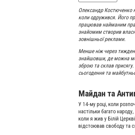
Олександр Костюченко не 
коли одружився. Його пр
працював найманим прац
знайомим створив власну
зовнішньої реклами.
Менше ніж через тиждень
знайшовши, де можна моб
зброю та склав присягу.
сьогодення та майбутньо
Майдан та Ант
У 14-му році, коли розпоч
настільки багато народу,
коли я жив у Білій Церкв
відстоював свободу та с