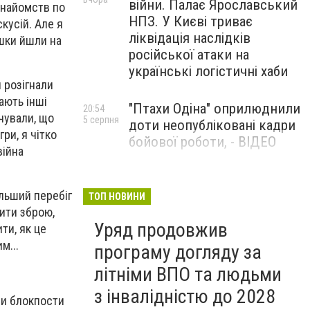
війни. Палає Ярославський
знайомств по
НПЗ. У Києві триває
скусій. Але я
ліквідація наслідків
пішки йшли на
російської атаки на
українські логістичні хаби
 розігнали
ають інші
"Птахи Одіна" оприлюднили
20:54
дчували, що
5 серпня
доти неопубліковані кадри
ри, я чітко
бойової роботи, - ВІДЕО
війна
Маріуполець Андрій
17:15
5 серпня
Бєдняков зіграє тата
альший перебіг
ТОП НОВИНИ
Петрика П’яточкина у
пити зброю,
Уряд продовжив
новому українському
ти, як це
фільмі, - ФОТО
им...
програму догляду за
літніми ВПО та людьми
з інвалідністю до 2028
ли блокпости