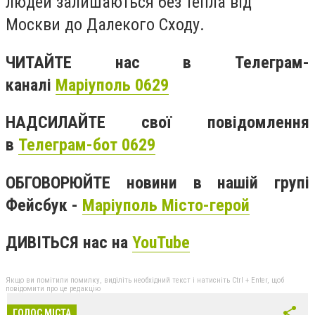
людей залишаються без тепла від
Москви до Далекого Сходу.
ЧИТАЙТЕ нас в Телеграм-
каналі
Маріуполь 0629
НАДСИЛАЙТЕ свої повідомлення
в
Телеграм-бот 0629
ОБГОВОРЮЙТЕ новини в нашій групі
Фейсбук -
Маріуполь Місто-герой
ДИВІТЬСЯ нас на
YouTube
Якщо ви помітили помилку, виділіть необхідний текст і натисніть Ctrl + Enter, щоб
повідомити про це редакцію
ГОЛОС МІСТА