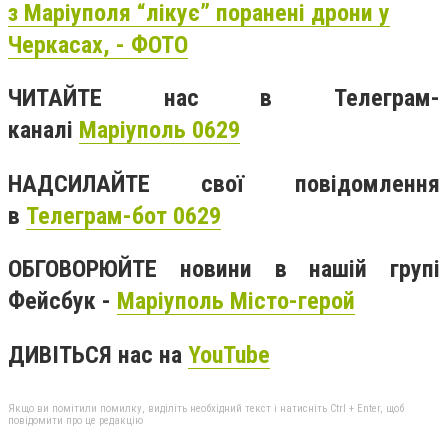
з Маріуполя “лікує” поранені дрони у
Черкасах, - ФОТО
ЧИТАЙТЕ нас в Телеграм-
каналі
Маріуполь 0629
НАДСИЛАЙТЕ свої повідомлення
в
Телеграм-бот 0629
ОБГОВОРЮЙТЕ новини в нашій групі
Фейсбук -
Маріуполь Місто-герой
ДИВІТЬСЯ нас на
YouTube
Якщо ви помітили помилку, виділіть необхідний текст і натисніть Ctrl + Enter, щоб
повідомити про це редакцію