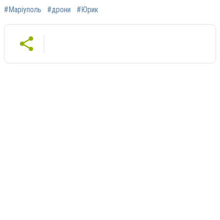
#Маріуполь
#дрони
#Юрик