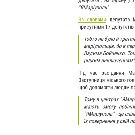
депутата", на якому у 
"ЯМаріуполь".
За словами
депутата Ма
присутніми 17 депутатів 
Тобто не було й трети
маріупольців, бо в п
Вадима Бойченко. Тому
рідким виключенням", 
Під час засідання Ма
Заступниця міського гол
щоб допомогти людям по
Тому в центрах "ЯМарі
мають змогу побачит
"ЯМаріуполь" - це спі
їх повернення у свій 