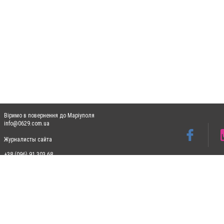
Віримо в повернення до Маріуполя
info@0629.com.ua
Журналисты сайта
+38 (096) 91 303 68
Допускається цитування матеріалів без отримання попередньої згоди 0629.com.ua за
пошукових систем гіперпосилання на цитовані статті не нижче другого абзацу в тек
Матеріали з плашками "Новини компаній", "Промо", "Партнерський матеріал", "Партнер
Реклама на сайті
Ф