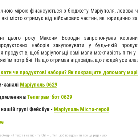
ачною мірою фінансуються з бюджету Маріуполя, левова ч
, які місто отримує від військових частин, які юридично з
ні цього року Максим Бородін запропонував керівни
продуктових наборів закуповувати у будь-якій продук
я продуктів, щоб маріупольці самі мали можливість піти у
 які їм потрібні. На що отримав відповідь, що людей усе вл
кати чи продуктові набори? Як покращити допомогу мар
м-каналі
Маріуполь 0629
домлення в
Телеграм-бот 0629
нашій групі Фейсбук -
Маріуполь Місто-герой
be
бхідний текст і натисніть Ctrl + Enter, щоб повідомити про це редакцію