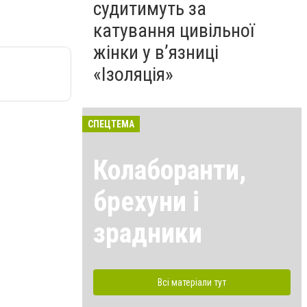
судитимуть за
катування цивільної
жінки у в’язниці
«Ізоляція»
СПЕЦТЕМА
Колаборанти,
брехуни і
зрадники
Всі матеріали тут