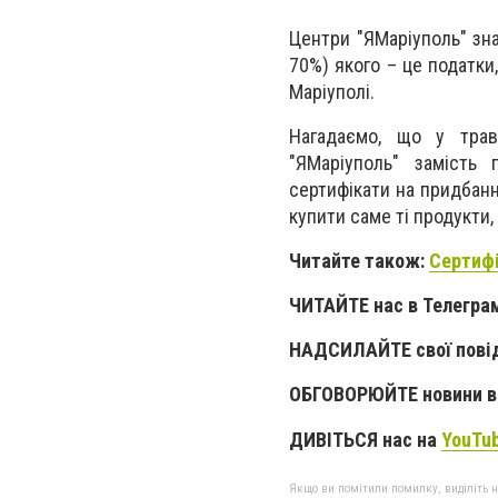
Центри "ЯМаріуполь" зн
70%) якого – це податки
Маріуполі.
Нагадаємо, що у трав
"ЯМаріуполь" замість 
сертифікати на придбанн
купити саме ті продукти,
Читайте також:
Сертифі
ЧИТАЙТЕ нас в Телегра
НАДСИЛАЙТЕ свої пові
ОБГОВОРЮЙТЕ новини в 
ДИВІТЬСЯ нас на
YouTu
Якщо ви помітили помилку, виділіть нео