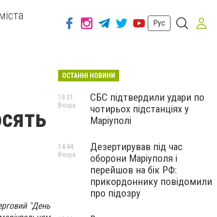
міста
Рус
ОСТАННІ НОВИНИ
СБС підтвердили удари по
19:31
Вчора
чотирьох підстанціях у
осять
Маріуполі
Дезертирував під час
14:44
Вчора
оборони Маріуполя і
перейшов на бік РФ:
прикордоннику повідомили
про підозру
ерговий "День