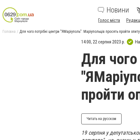
Новини
Голос міста
Редакц
Головна
Для чого потрібні центри "ЯМаріуполь". Маріупольців просять пройти опит
14:00, 22 серпня 2023 р.
На
Для чого 
"ЯМаріуп
пройти о
Читать на русском
19 серпня у депутатсько