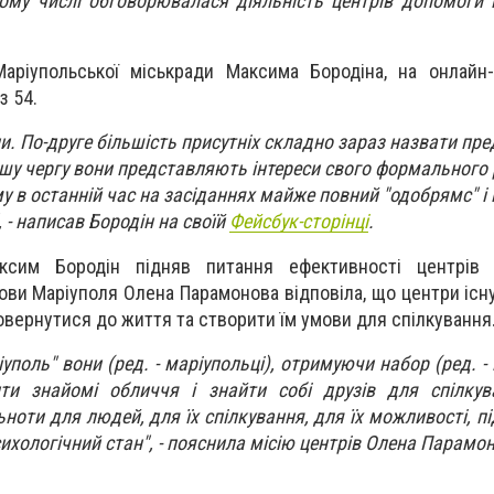
тому числі обговорювалася діяльність центрів допомоги
ріупольської міськради Максима Бородіна, на онлайн-
з 54.
ни. По-друге більшість присутніх складно зараз назвати п
ершу чергу вони представляють інтереси свого формального
 в останній час на засіданнях майже повний "одобрямс" і
- написав Бородін на своїй
Фейсбук-сторінці
.
ксим Бородін підняв питання ефективності центрів "
ови Маріуполя Олена Парамонова відповіла, що центри існу
вернутися до життя та створити їм умови для спілкування
уполь" вони (ред. - маріупольці), отримуючи набор (ред. -
и знайомі обличчя і знайти собі друзів для спілкув
льноти для людей, для їх спілкування, для їх можливості, п
психологічний стан", - пояснила місію центрів Олена Парамо