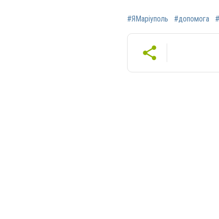
#ЯМаріуполь
#допомога
#