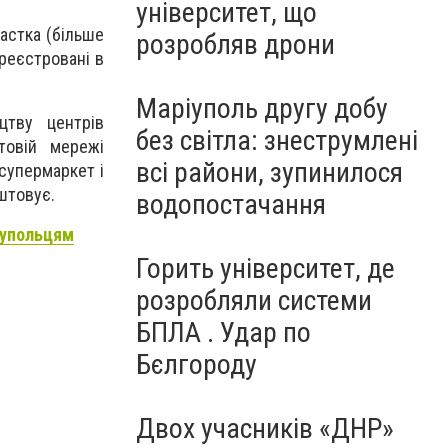
університет, що
астка (більше
розробляв дрони
ареєстровані в
Маріуполь другу добу
цтву центрів
без світла: знеструмлені
товій мережі
всі райони, зупинилося
 супермаркет і
аштовує.
водопостачання
іупольцям
Горить університет, де
розробляли системи
БПЛА . Удар по
Бєлгороду
Двох учасників «ДНР»