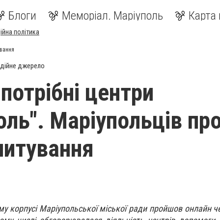
Блоги
Меморіал. Маріуполь
Карта 
ійна політика
ування
дійне джерело
потрібні центри
оль". Маріупольців пр
питування
му корпусі Маріупольської міської ради пройшов онлайн ч