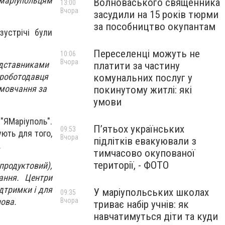
 маріупольцям
Волноваського священника
13:00
Вчора
засудили на 15 років тюрми
за пособництво окупантам
зустрічі були
Переселенці можуть не
10:06
Вчора
редставниками
платити за частину
 роботодавця
комунальних послуг у
 мовчання за
покинутому житлі: які
умови
ЯМаріуполь".
П’ятьох українських
09:53
ють для того,
Вчора
підлітків евакуювали з
.
тимчасово окупованої
території, - ФОТО
 продуктовий),
ання. Центри
ідтримки і для
У маріупольських школах
09:35
нова.
Вчора
триває набір учнів: як
навчатимуться діти та куди