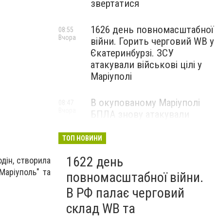
звертатися
1626 день повномасштабної
08:55
Вчора
війни. Горить черговий WB у
Єкатеринбурзі. ЗСУ
атакували військові цілі у
Маріуполі
В окупованому Маріуполі
08:47
Вчора
БПЛА знову атакували
енергетичну інфраструктуру,
— ВІДЕО
ТОП НОВИНИ
1622 день
одін, створила
Маріуполь" та
повномасштабної війни.
В РФ палає черговий
склад WB та