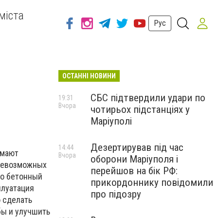
міста
Рус
ОСТАННІ НОВИНИ
я
СБС підтвердили удари по
19:31
Вчора
чотирьох підстанціях у
Маріуполі
Дезертирував під час
14:44
имают
Вчора
оборони Маріуполя і
всевозможных
перейшов на бік РФ:
то бетонный
прикордоннику повідомили
плуатация
про підозру
 сделать
бы и улучшить