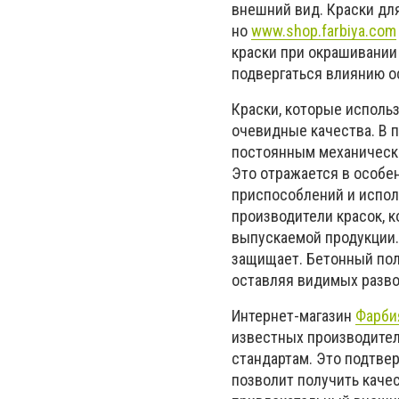
внешний вид. Краски дл
но
www.shop.farbiya.com
краски при окрашивании 
подвергаться влиянию о
Краски, которые исполь
очевидные качества. В 
постоянным механически
Это отражается в особе
приспособлений и испо
производители красок, 
выпускаемой продукции. 
защищает. Бетонный пол,
оставляя видимых разво
Интернет-магазин
Фарби
известных производител
стандартам. Это подтвер
позволит получить каче