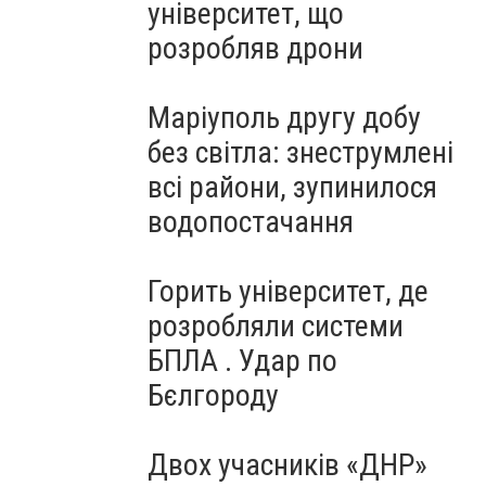
університет, що
розробляв дрони
Маріуполь другу добу
без світла: знеструмлені
всі райони, зупинилося
водопостачання
Горить університет, де
розробляли системи
БПЛА . Удар по
Бєлгороду
Двох учасників «ДНР»