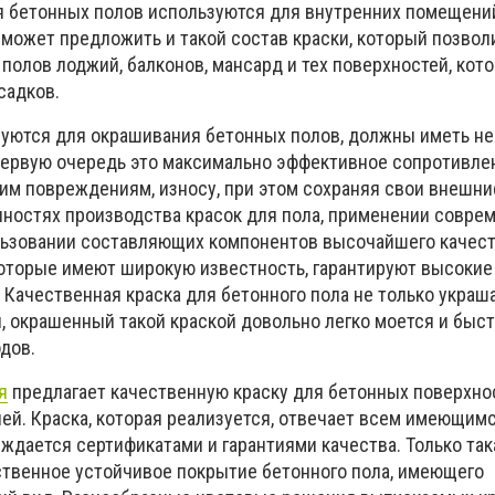
я бетонных полов используются для внутренних помещени
может предложить и такой состав краски, который позвол
полов лоджий, балконов, мансард и тех поверхностей, кот
садков.
зуются для окрашивания бетонных полов, должны иметь н
первую очередь это максимально эффективное сопротивле
м повреждениям, износу, при этом сохраняя свои внешни
нностях производства красок для пола, применении совре
льзовании составляющих компонентов высочайшего качест
которые имеют широкую известность, гарантируют высокие
Качественная краска для бетонного пола не только украшае
 окрашенный такой краской довольно легко моется и быст
дов.
я
предлагает качественную краску для бетонных поверхно
ей. Краска, которая реализуется, отвечает всем имеющим
ждается сертификатами и гарантиями качества. Только так
ственное устойчивое покрытие бетонного пола, имеющего