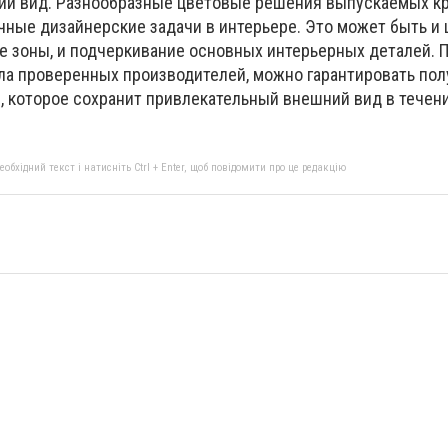
ий вид. Разнообразные цветовые решения выпускаемых к
чные дизайнерские задачи в интерьере. Это может быть и
е зоны, и подчеркивание основных интерьерных деталей. 
ола проверенных производителей, можно гарантировать по
, которое сохранит привлекательный внешний вид в течен
бхідний текст і натисніть Ctrl + Enter, щоб повідомити про це редакцію