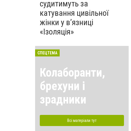
судитимуть за
катування цивільної
жінки у в’язниці
«Ізоляція»
СПЕЦТЕМА
Колаборанти,
брехуни і
зрадники
Всі матеріали тут