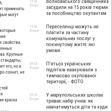
Волноваського священника
13:00
й,
Вчора
засудили на 15 років тюрми
ит применять
за пособництво окупантам
орые могут
Переселенці можуть не
10:06
екоторые
Вчора
платити за частину
ние
комунальних послуг у
е свойства.
покинутому житлі: які
менных
умови
ва. Крупные
 стандарты,
П’ятьох українських
09:53
т его, но и
Вчора
підлітків евакуювали з
ро сохнет, не
тимчасово окупованої
території, - ФОТО
стей
ся
У маріупольських школах
09:35
Вчора
ая краска
триває набір учнів: як
навчатимуться діти та куди