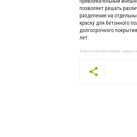
привлекательный внешн
позволяет решать разли
разделение на отдельны
краску для бетонного п
долгосрочного покрытия
лет.
Якщо ви помітили помилку, виділіть нео