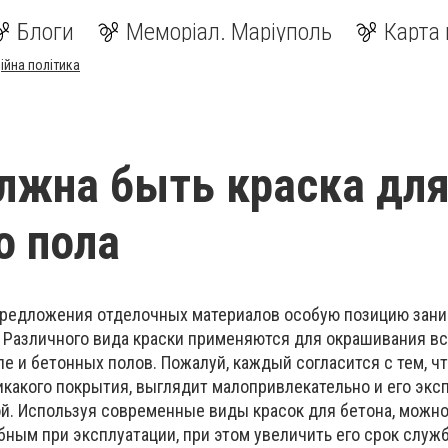
Блоги
Меморіал. Маріуполь
Карта 
ійна політика
лжна быть краска дл
о пола
предложения отделочных материалов особую позицию зан
 Различного вида краски применяются для окрашивания 
ле и бетонных полов. Пожалуй, каждый согласится с тем, ч
икакого покрытия, выглядит малопривлекательно и его экс
й. Используя современные виды красок для бетона, можно
бным при эксплуатации, при этом увеличить его срок служ