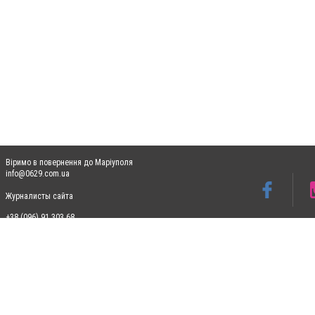
Віримо в повернення до Маріуполя
info@0629.com.ua
Журналисты сайта
+38 (096) 91 303 68
Допускається цитування матеріалів без отримання попередньої згоди 0629.com.ua за
пошукових систем гіперпосилання на цитовані статті не нижче другого абзацу в тек
Матеріали з плашками "Новини компаній", "Промо", "Партнерський матеріал", "Партнер
Реклама на сайті
Ф