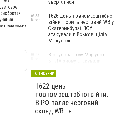
расок
звертатися
 цветовое
Приобретая
1626 день повномасштабної
08:55
лучение
Вчора
війни. Горить черговий WB у
ие нескольких
Єкатеринбурзі. ЗСУ
атакували військові цілі у
Маріуполі
В окупованому Маріуполі
08:47
Вчора
БПЛА знову атакували
енергетичну інфраструктуру,
— ВІДЕО
ТОП НОВИНИ
1622 день
повномасштабної війни.
В РФ палає черговий
склад WB та