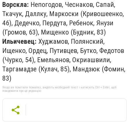
Ворскла:
Непогодов, Чеснаков, Сапай,
Ткачук, Даллку, Маркоски (Кривошеенко,
46), Дедечко, Пердута, Ребенок, Янузи
(Громов, 63), Мищенко (Будник, 83)
Ильичевец:
Худжамов, Полянский,
Ищенко, Ордец, Путивцев, Бутко, Федотов
(Чурко, 54), Емельянов, Окриашвили,
Таргамадзе (Кулач, 85), Мандзюк (Фомин,
83)
Якщо ви помітили помилку, виділіть необхідний текст і натисніть Ctrl + Enter, щоб
повідомити про це редакцію