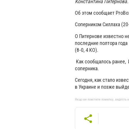
Константина Питернова
Об этом сообщает ProBo
Соперником Силлаха (20-
О Питернове известно не
последние полтора года 
(8-0, 4 КО).
Как сообщалось ранее, 
соперника.
Сегодня, как стало изве
в Украине и позже выйде
Якщо ви помітили помилку, виділіть нео