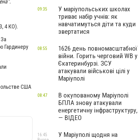
ена".
У маріупольських школах
09:35
триває набір учнів: як
навчатимуться діти та куди
, 4 КО).
звертатися
 За
рю Гардинеру
1626 день повномасштабної
08:55
війни. Горить черговий WB у
Єкатеринбурзі. ЗСУ
али
атакували військові цілі у
Маріуполі
осольстве США
В окупованому Маріуполі
08:47
БПЛА знову атакували
енергетичну інфраструктуру,
— ВІДЕО
У Маріуполі щодня на
16:45
Вчора