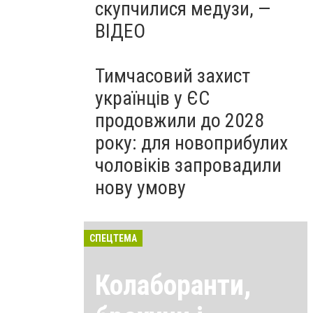
скупчилися медузи, —
ВІДЕО
Тимчасовий захист
українців у ЄС
продовжили до 2028
року: для новоприбулих
чоловіків запровадили
нову умову
СПЕЦТЕМА
Колаборанти,