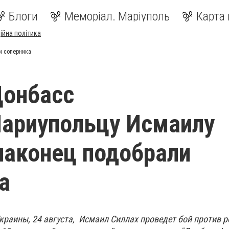
Блоги
Меморіал. Маріуполь
Карта 
ійна політика
и соперника
Донбасс
ариупольцу Исмаилу
наконец подобрали
а
краины, 24 августа, Исмаил Силлах проведет бой против 