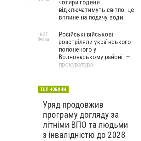
чотири години
відключатимуть світло: це
вплине на подачу води
Російські військові
16:27
Вчора
розстріляли українського
полоненого у
Волноваському районі, —
прокуратура
У Маріуполі окупаційна
16:06
Вчора
адміністрація оскаржує
ТОП НОВИНИ
визнане російськими
Уряд продовжив
судами право власності на
житло
програму догляду за
літніми ВПО та людьми
з інвалідністю до 2028