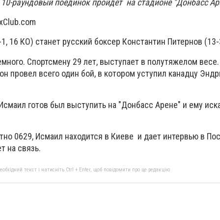
.
10-раундовый поединок пройдет на стадионе "Донбасс Ар
xClub.com
1, 16 КО) станет русский боксер Константин Питернов (13-3
много. Спортсмену 29 лет, выступает в полутяжелом весе.
он провел всего один бой, в котором уступил канадцу Энд
Исмаил готов был выступить на "Донбасс Арене" и ему иск
стно 0629, Исмаил находится в Киеве и дает интервью в П
т на связь.
бхідний текст і натисніть Ctrl + Enter, щоб повідомити про це редакцію