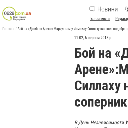
Новини
Голос міста
Редакц
Головна
Бой на «Донбасс Арене»:Мариупольцу Исмаилу Силлаху наконец подобрал
11:02, 6 серпня 2013 р.
Бой на «
Арене»:М
Силлаху 
соперник
В День Независимости У