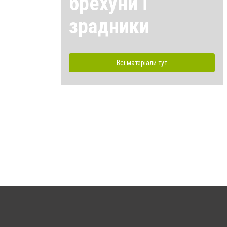
брехуни і
зрадники
Всі матеріали тут