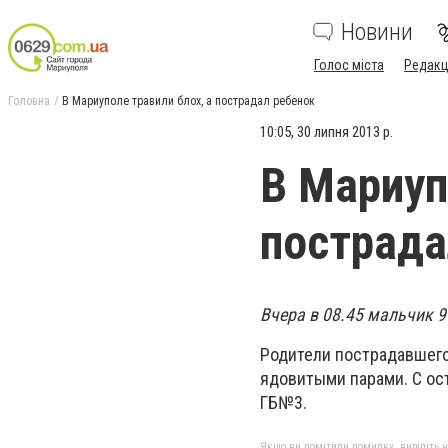
Новини
Голос міста
Редакц
Головна
В Мариуполе травили блох, а пострадал ребенок
10:05, 30 липня 2013 р.
В Мариуп
пострада
Вчера в 08.45 мальчик 9
Родители пострадавшего
ядовитыми парами. С ос
ГБ№3.
Якщо ви помітили помилку, виділіть нео