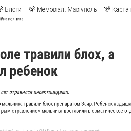
Блоги
Меморіал. Маріуполь
Карта 
ійна політика
оле травили блох, а
л ребенок
 лет отравился инсектицидами.
 мальчика травили блох препаратом Заир. Ребенок надыш
трым отравлением мальчика доставили в соматическое от
бхідний текст і натисніть Ctrl + Enter, щоб повідомити про це редакцію