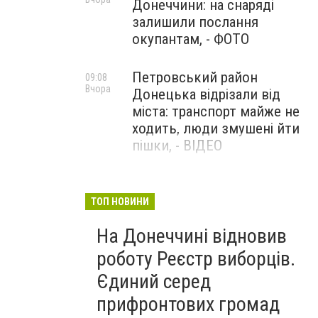
Донеччини: на снаряді
залишили послання
окупантам, - ФОТО
Петровський район
09:08
Вчора
Донецька відрізали від
міста: транспорт майже не
ходить, люди змушені йти
пішки, - ВІДЕО
1624 день повномасштабної
08:54
Вчора
війни. РФ вдарила
ТОП НОВИНИ
«Іскандерами» по Київщині і
На Донеччині відновив
столиці. 15 людей загинули.
В Росії палають
роботу Реєстр виборців.
енергопідстанції та
Єдиний серед
черговий WB
прифронтових громад