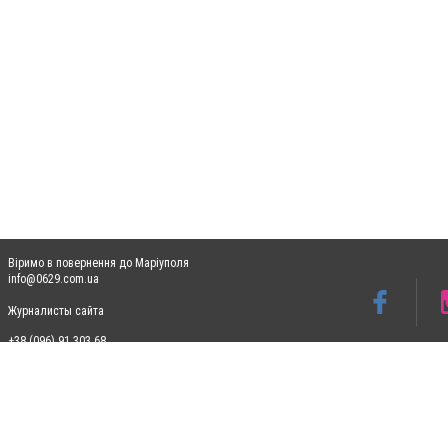
Віримо в повернення до Маріуполя
info@0629.com.ua
Журналисты сайта
+38 (096) 91 303 68
Допускається цитування матеріалів без отримання попередньої згоди 0629.com.ua за
пошукових систем гіперпосилання на цитовані статті не нижче другого абзацу в тек
Матеріали з плашками "Новини компаній", "Промо", "Партнерський матеріал", "Партнер