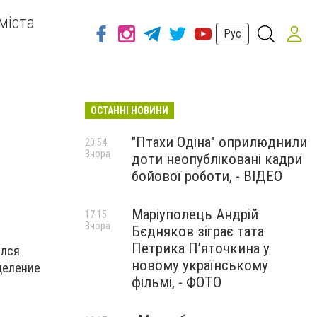
міста
Рус
ОСТАННІ НОВИНИ
"Птахи Одіна" оприлюднили
20:54
Вчора
доти неопубліковані кадри
бойової роботи, - ВІДЕО
Маріуполець Андрій
17:15
Вчора
Бєдняков зіграє тата
Петрика П’яточкина у
ался
новому українському
деление
фільмі, - ФОТО