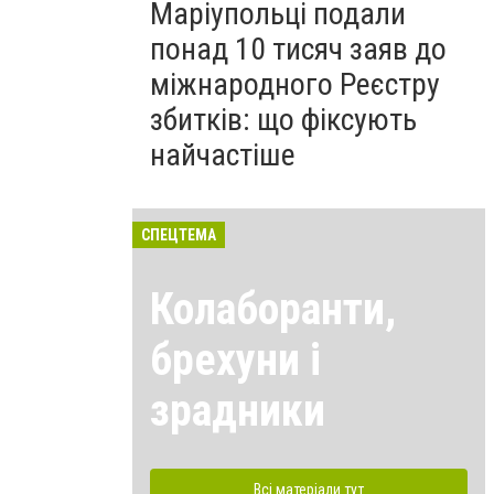
Маріупольці подали
понад 10 тисяч заяв до
міжнародного Реєстру
збитків: що фіксують
найчастіше
СПЕЦТЕМА
Колаборанти,
брехуни і
зрадники
Всі матеріали тут