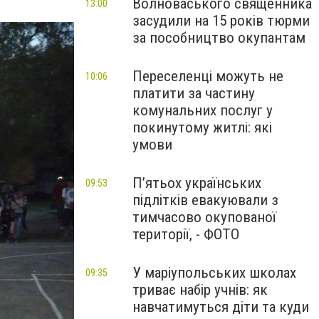
Волноваського священника
13:00
засудили на 15 років тюрми
за пособництво окупантам
Переселенці можуть не
10:06
платити за частину
комунальних послуг у
покинутому житлі: які
умови
П’ятьох українських
09:53
підлітків евакуювали з
тимчасово окупованої
території, - ФОТО
У маріупольських школах
09:35
триває набір учнів: як
навчатимуться діти та куди