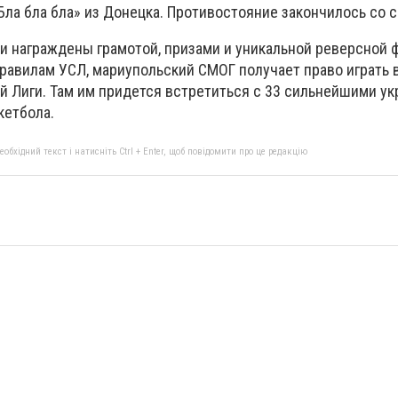
ла бла бла» из Донецка. Противостояние закончилось со с
и награждены грамотой, призами и уникальной реверсной
 правилам УСЛ, мариупольский СМОГ получает право играть 
й Лиги. Там им придется встретиться с 33 сильнейшими у
кетбола.
бхідний текст і натисніть Ctrl + Enter, щоб повідомити про це редакцію