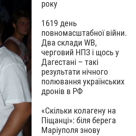
року
1619 день
повномасштабної війни.
Два склади WB,
черговий НПЗ і щось у
Дагестані – такі
результати нічного
полювання українських
дронів в РФ
«Скільки колагену на
Піщанці»: біля берега
Маріуполя знову