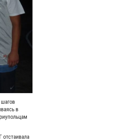
 шагов
ываясь в
ариупольцам
Г отстаивала