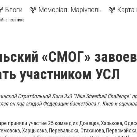
Блоги
Меморіал. Маріуполь
Карта 
ійна політика
льский «СМОГ» завоев
ать участником УСЛ
нской Стритбольной Лиги 3х3 "Nika Streetball Challenge" п
лся он под эгидой Федерации баскетбола г. Киев и оценив
ре приняли участие 25 команд из Донецка, Харькова, Одес
темовска, Харцысзка, Перевальска, Стаханова, Первомайска