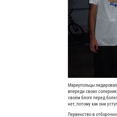
Мариупольцы лидировали
впереди своих соперник
своём блоге перед боле
нет, потому как они ус
Первенство в отборочном