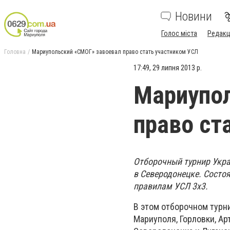
Новини
Голос міста
Редакц
Головна
Мариупольский «СМОГ» завоевал право стать участником УСЛ
17:49, 29 липня 2013 р.
Мариупо
право ст
Отборочный турнир Украи
в Северодонецке. Состоя
правилам УСЛ 3х3.
В этом отборочном турни
Мариуполя, Горловки, Ар