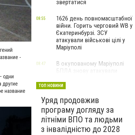
звертатися
1626 день повномасштабної
08:55
війни. Горить черговий WB у
Єкатеринбурзі. ЗСУ
атакували військові цілі у
Маріуполі
вгений
азвание -
В окупованому Маріуполі
08:47
БПЛА знову атакували
– одни
енергетичну інфраструктуру,
а другие
— ВІДЕО
ТОП НОВИНИ
ое название
Уряд продовжив
програму догляду за
літніми ВПО та людьми
з інвалідністю до 2028