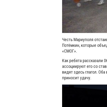
Честь Мариуполя отстаив
Потёмкин, которые объе
«СМОГ».
Как ребята рассказали 
ассоциируют его со ста
видят здесь глагол. Оба
приносит удачу.