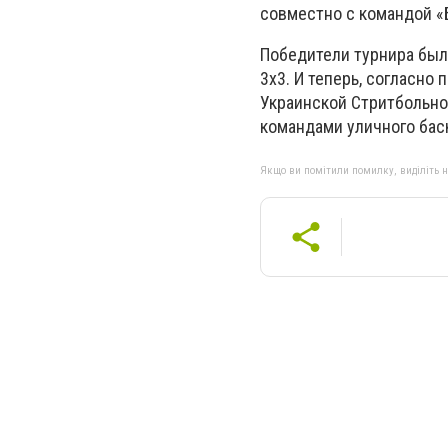
совместно с командой «Б
Победители турнира был
3х3. И теперь, согласно
Украинской Стритбольно
командами уличного бас
Якщо ви помітили помилку, виділіть нео