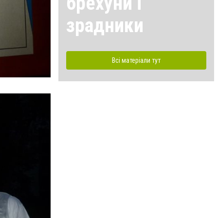
брехуни і
зрадники
Всі матеріали тут