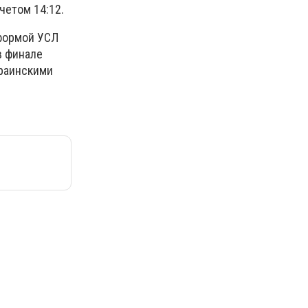
четом 14:12.
 формой УСЛ
в финале
краинскими