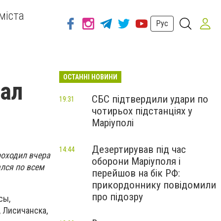
міста
Рус
ОСТАННІ НОВИНИ
ал
СБС підтвердили удари по
19:31
чотирьох підстанціях у
Маріуполі
Дезертирував під час
14:44
роходил вчера
оборони Маріуполя і
ался по всем
перейшов на бік РФ:
прикордоннику повідомили
про підозру
сы,
, Лисичанска,