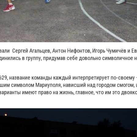
али Сергей Агальцев, Антон Нифонтов, Игорь Чумичёв и Е
динились в группу, придумав себе довольно символичное н
0629, название команды каждый интерпретирует по-своему 
вшим символом Мариуполя, нависший над городом смогом, 
 варианты имеют право на жизнь, главное, что им это двояк