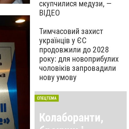
скупчилися медузи, —
ВІДЕО
Тимчасовий захист
українців у ЄС
продовжили до 2028
року: для новоприбулих
чоловіків запровадили
нову умову
СПЕЦТЕМА
Колаборанти,