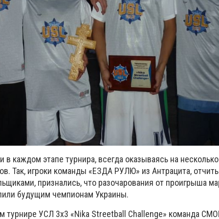
 в каждом этапе турнира, всегда оказываясь на несколько
ов. Так, игроки команды «ЕЗДА РУЛЮ» из Антрацита, отчит
льщиками, признались, что разочарования от проигрыша м
тупили будущим чемпионам Украины.
 турнире УСЛ 3х3 «Nika Streetball Challenge» команда СМО