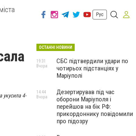
міста
Рус
ОСТАННІ НОВИНИ
сала
СБС підтвердили удари по
19:31
Вчора
чотирьох підстанціях у
Маріуполі
Дезертирував під час
14:44
 укусила 4-
Вчора
оборони Маріуполя і
перейшов на бік РФ:
прикордоннику повідомили
про підозру