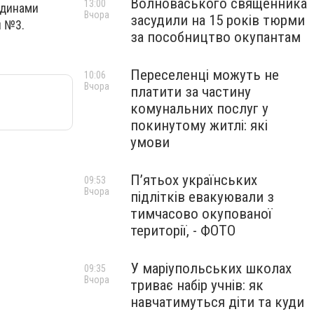
Волноваського священника
13:00
адинами
Вчора
засудили на 15 років тюрми
ы №3.
за пособництво окупантам
Переселенці можуть не
10:06
Вчора
платити за частину
комунальних послуг у
покинутому житлі: які
умови
П’ятьох українських
09:53
Вчора
підлітків евакуювали з
тимчасово окупованої
території, - ФОТО
У маріупольських школах
09:35
Вчора
триває набір учнів: як
навчатимуться діти та куди