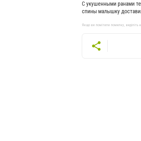
С укушенными ранами те
спины малышку доставил
Якщо ви помітили помилку, виділіть нео