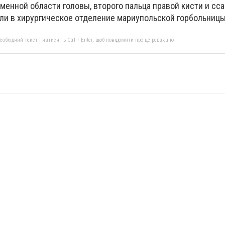
менной области головы, второго пальца правой кисти и сс
и в хирургическое отделение мариупольской горбольниц
бхідний текст і натисніть Ctrl + Enter, щоб повідомити про це редакцію