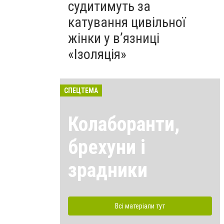
судитимуть за
катування цивільної
жінки у в’язниці
«Ізоляція»
СПЕЦТЕМА
Колаборанти,
брехуни і
зрадники
Всі матеріали тут