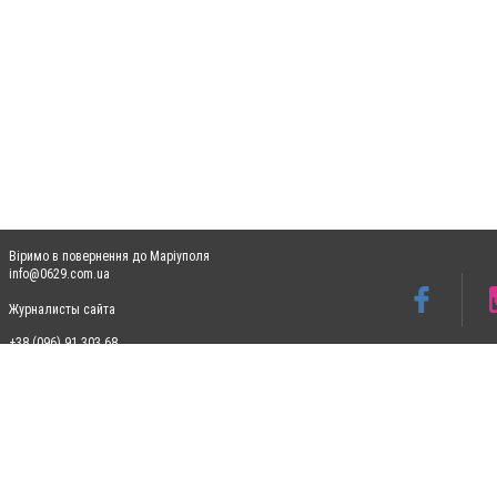
Віримо в повернення до Маріуполя
info@0629.com.ua
Журналисты сайта
+38 (096) 91 303 68
Допускається цитування матеріалів без отримання попередньої згоди 0629.com.ua за
пошукових систем гіперпосилання на цитовані статті не нижче другого абзацу в тек
Матеріали з плашками "Новини компаній", "Промо", "Партнерський матеріал", "Партнер
Реклама на сайті
Ф