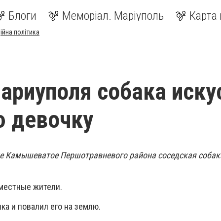
Блоги
Меморіал. Маріуполь
Карта 
ійна політика
ариуполя собака иску
ю девочку
еле Камышеватое Першотравневого района соседская собака
местные жители.
ка и повалил его на землю.