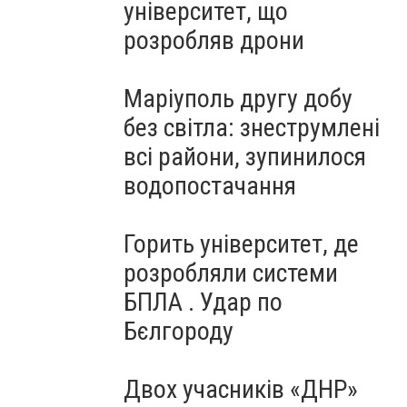
університет, що
розробляв дрони
Маріуполь другу добу
без світла: знеструмлені
всі райони, зупинилося
водопостачання
Горить університет, де
розробляли системи
БПЛА . Удар по
Бєлгороду
Двох учасників «ДНР»