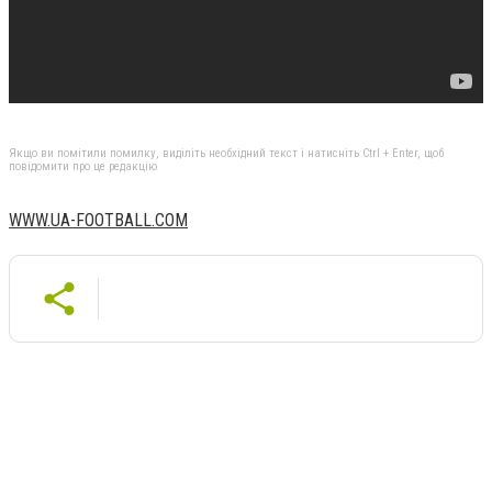
Якщо ви помітили помилку, виділіть необхідний текст і натисніть Ctrl + Enter, щоб
повідомити про це редакцію
WWW.UA-FOOTBALL.COM