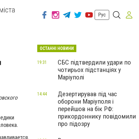
міста
Рус
ОСТАННІ НОВИНИ
д
СБС підтвердили удари по
19:31
чотирьох підстанціях у
Маріуполі
Дезертирував під час
14:44
овского
оборони Маріуполя і
перейшов на бік РФ:
прикордоннику повідомили
Медики
про підозру
ловека.
навливается.