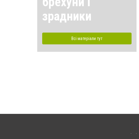
брехуни і
зрадники
Всі матеріали тут