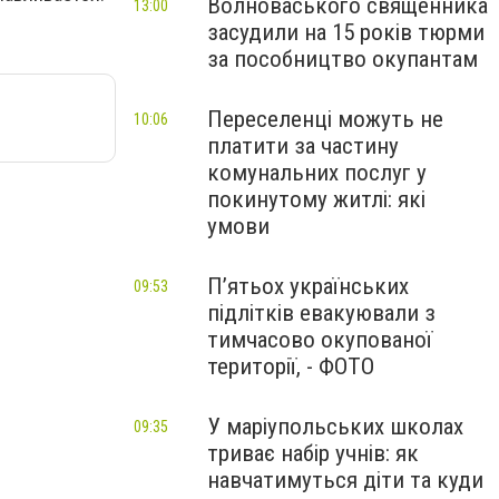
Волноваського священника
13:00
засудили на 15 років тюрми
за пособництво окупантам
Переселенці можуть не
10:06
платити за частину
комунальних послуг у
покинутому житлі: які
умови
П’ятьох українських
09:53
підлітків евакуювали з
тимчасово окупованої
території, - ФОТО
У маріупольських школах
09:35
триває набір учнів: як
навчатимуться діти та куди