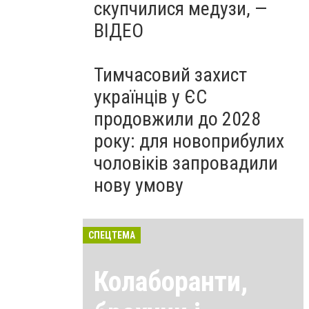
скупчилися медузи, —
ВІДЕО
Тимчасовий захист
українців у ЄС
продовжили до 2028
року: для новоприбулих
чоловіків запровадили
нову умову
СПЕЦТЕМА
Колаборанти,