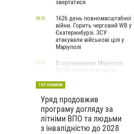
звертатися
1626 день повномасштабної
08:55
війни. Горить черговий WB у
Єкатеринбурзі. ЗСУ
атакували військові цілі у
Маріуполі
В окупованому Маріуполі
08:47
БПЛА знову атакували
енергетичну інфраструктуру,
— ВІДЕО
ТОП НОВИНИ
Уряд продовжив
програму догляду за
літніми ВПО та людьми
з інвалідністю до 2028