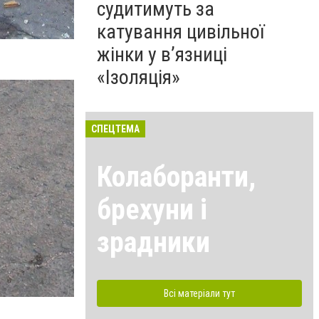
судитимуть за
катування цивільної
жінки у в’язниці
«Ізоляція»
СПЕЦТЕМА
Колаборанти,
брехуни і
зрадники
Всі матеріали тут