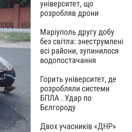
університет, що
розробляв дрони
Маріуполь другу добу
без світла: знеструмлені
всі райони, зупинилося
водопостачання
Горить університет, де
розробляли системи
БПЛА . Удар по
Бєлгороду
Двох учасників «ДНР»