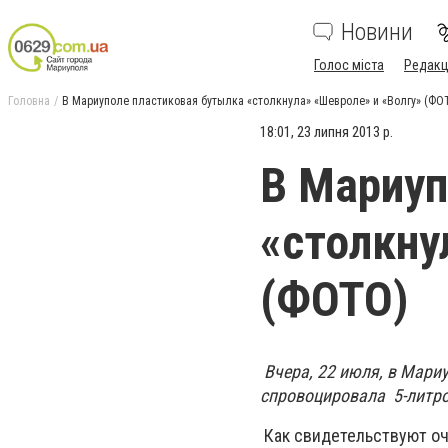
Новини
Голос міста
Редакц
Головна
В Мариуполе пластиковая бутылка «столкнула» «Шевроле» и «Волгу» (ФО
18:01, 23 липня 2013 р.
В Мариуп
«столкну
(ФОТО)
Вчера, 22 июля, в Мари
спровоцировала 5-литро
Как свидетельствуют оч