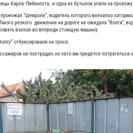
ицы Карла-Либкнехта, и одна из бутылок упала на проезжу
проезжал "Шевроле", водитель которого внезапно затормоз
Такого резкого движения на дороге не ожидала "Волга", во
ировать въехал во впереди стоящую машину.
Волгу" отбуксировали на тросе.
ссажиров не пострадал, но зато им придется потратиться 