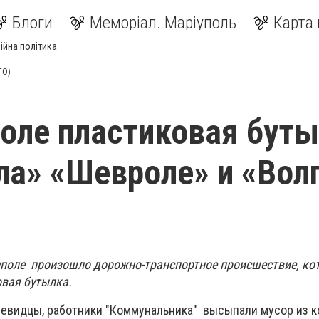
Блоги
Меморіал. Маріуполь
Карта 
ійна політика
ТО)
оле пластиковая бут
ла» «Шевроле» и «Вол
уполе произошло дорожно-транспортное происшествие, ко
вая бутылка.
евидцы, работники "Коммунальника" высыпали мусор из к