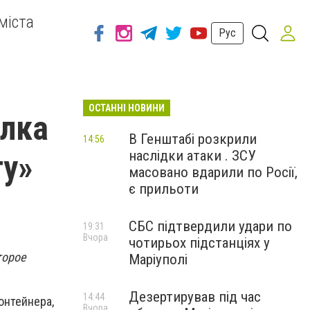
міста
Рус
ОСТАННІ НОВИНИ
ылка
В Генштабі розкрили
14:56
наслідки атаки . ЗСУ
гу»
масовано вдарили по Росії,
є прильоти
СБС підтвердили удари по
19:31
Вчора
чотирьох підстанціях у
торое
Маріуполі
Дезертирував під час
14:44
онтейнера,
Вчора