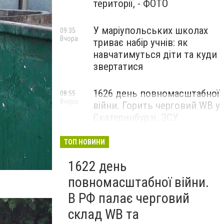
території, - ФОТО
У маріупольських школах
09:35
Вчора
триває набір учнів: як
навчатимуться діти та куди
звертатися
1626 день повномасштабної
08:55
Вчора
війни. Горить черговий WB у
Єкатеринбурзі. ЗСУ
атакували військові цілі у
Маріуполі
ТОП НОВИНИ
1622 день
повномасштабної війни.
В РФ палає черговий
склад WB та