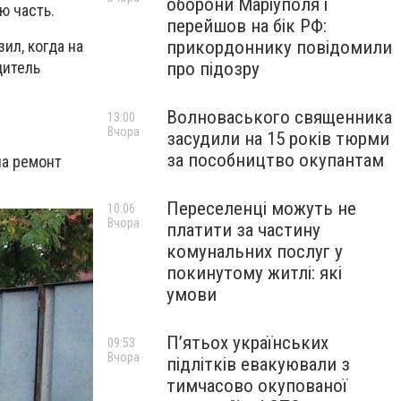
оборони Маріуполя і
ю часть.
перейшов на бік РФ:
прикордоннику повідомили
ил, когда на
про підозру
дитель
Волноваського священника
13:00
Вчора
засудили на 15 років тюрми
за пособництво окупантам
на ремонт
Переселенці можуть не
10:06
Вчора
платити за частину
комунальних послуг у
покинутому житлі: які
умови
П’ятьох українських
09:53
Вчора
підлітків евакуювали з
тимчасово окупованої