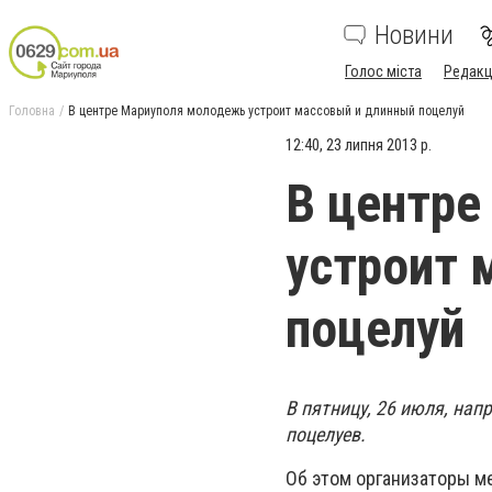
Новини
Голос міста
Редакц
Головна
В центре Мариуполя молодежь устроит массовый и длинный поцелуй
12:40, 23 липня 2013 р.
В центре
устроит 
поцелуй
В пятницу, 26 июля, на
поцелуев.
Об этом организаторы м