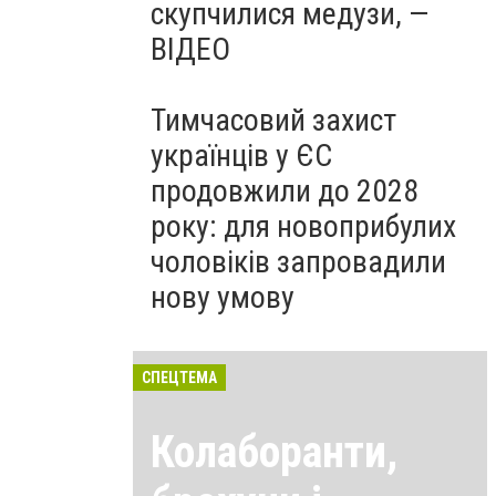
скупчилися медузи, —
ВІДЕО
Тимчасовий захист
українців у ЄС
продовжили до 2028
року: для новоприбулих
чоловіків запровадили
нову умову
СПЕЦТЕМА
Колаборанти,