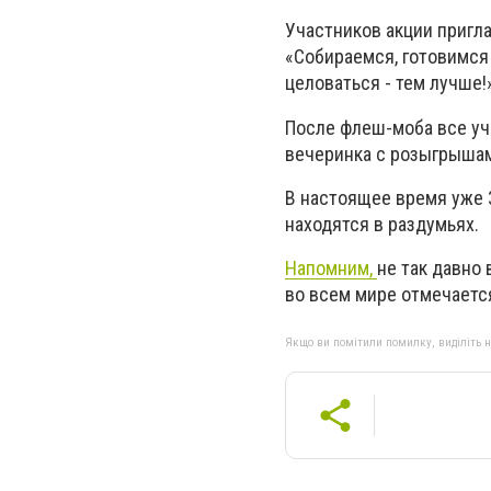
Участников акции пригл
«Собираемся, готовимся
целоваться - тем лучше!
После флеш-моба все уча
вечеринка с розыгрышам
В настоящее время уже 
находятся в раздумьях.
Напомним,
не так давно
во всем мире отмечаетс
Якщо ви помітили помилку, виділіть нео