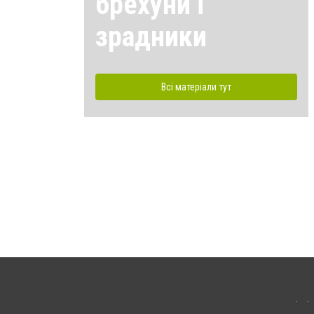
брехуни і
зрадники
Всі матеріали тут