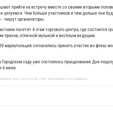
ашают прийти на встречу вместе со своими вторыми полов
 и целуемся. Чем больше участников и чем дольше они буд
» - пишут организаторы.
стники посетят 4 этаж торгового центра, где состоится г
и призов, отличной музыкой и весёлым ведущим.
30 мариупольцев согласились принять участие во флеш-мо
 в Городском саду уже состоялось празднование Дня поцел
я 6 июля.
бхідний текст і натисніть Ctrl + Enter, щоб повідомити про це редакцію