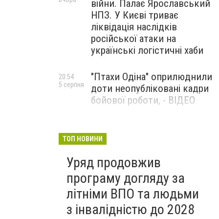
війни. Палає Ярославський
НПЗ. У Києві триває
ліквідація наслідків
російської атаки на
українські логістичні хаби
"Птахи Одіна" оприлюднили
20:54
5 серпня
доти неопубліковані кадри
бойової роботи, - ВІДЕО
Маріуполець Андрій
17:15
5 серпня
Бєдняков зіграє тата
ТОП НОВИНИ
Петрика П’яточкина у
Уряд продовжив
новому українському
фільмі, - ФОТО
програму догляду за
літніми ВПО та людьми
з інвалідністю до 2028