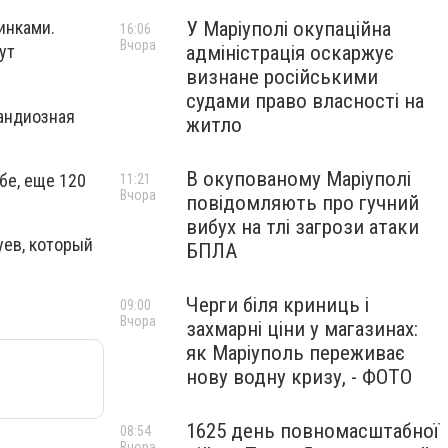
У Маріуполі окупаційна
инками.
16:06
Вчора
адміністрація оскаржує
ут
визнане російськими
судами право власності на
рандиозная
житло
В окупованому Маріуполі
бе, еще 120
11:21
Вчора
повідомляють про гучний
вибух на тлі загрози атаки
уев, который
БПЛА
Черги біля криниць і
09:00
Вчора
захмарні ціни у магазинах:
як Маріуполь переживає
нову водну кризу, - ФОТО
1625 день повномасштабної
08:54
Вчора