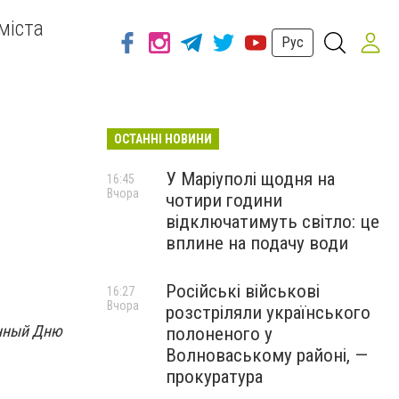
міста
Рус
ОСТАННІ НОВИНИ
У Маріуполі щодня на
16:45
Вчора
чотири години
відключатимуть світло: це
вплине на подачу води
Російські військові
16:27
Вчора
розстріляли українського
ённый Дню
полоненого у
Волноваському районі, —
прокуратура