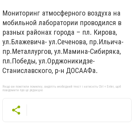
Мониторинг атмосферного воздуха на
мобильной лаборатории проводился в
разных районах города – пл. Кирова,
ул.Блажевича- ул.Сеченова, пр.Ильича-
пр.Металлургов, ул.Мамина-Сибиряка,
пл.Победы, ул.Орджоникидзе-
Станиславского, р-н ДОСААФа.
Якщо ви помітили помилку, виділіть необхідний текст і натисніть Ctrl + Enter, щоб
повідомити про це редакцію