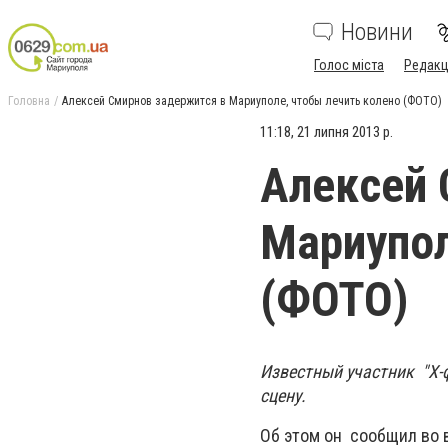
Новини
Голос міста
Редакц
Головна
Алексей Смирнов задержится в Мариуполе, чтобы лечить колено (ФОТО)
11:18, 21 липня 2013 р.
Алексей 
Мариупол
(ФОТО)
Известный
участник "Х-
сцену.
Об этом он сообщил во 