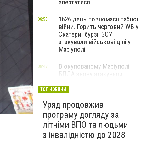
звертатися
1626 день повномасштабної
08:55
війни. Горить черговий WB у
Єкатеринбурзі. ЗСУ
атакували військові цілі у
Маріуполі
В окупованому Маріуполі
08:47
БПЛА знову атакували
енергетичну інфраструктуру,
— ВІДЕО
ТОП НОВИНИ
Уряд продовжив
програму догляду за
літніми ВПО та людьми
з інвалідністю до 2028