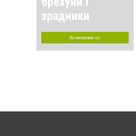
брехуни і
зрадники
Всі матеріали тут