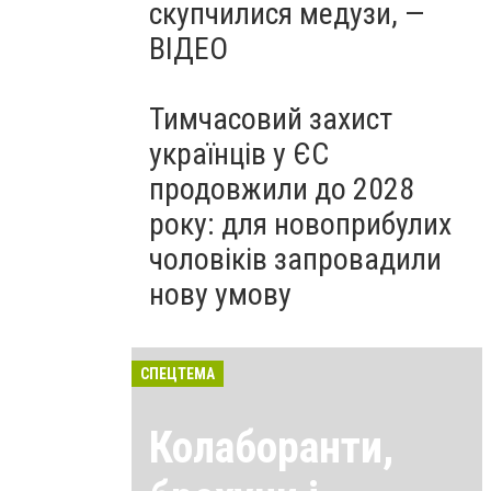
скупчилися медузи, —
ВІДЕО
Тимчасовий захист
українців у ЄС
продовжили до 2028
року: для новоприбулих
чоловіків запровадили
нову умову
СПЕЦТЕМА
Колаборанти,