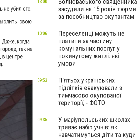
Волноваського священника
13:00
засудили на 15 років тюрми
ь не убил его.
за пособництво окупантам
смыслить свою
Переселенці можуть не
10:06
платити за частину
 Даже, когда
комунальних послуг у
ороде, так на
покинутому житлі: які
, в центре
умови
д.
П’ятьох українських
09:53
підлітків евакуювали з
тимчасово окупованої
території, - ФОТО
У маріупольських школах
09:35
триває набір учнів: як
навчатимуться діти та куди