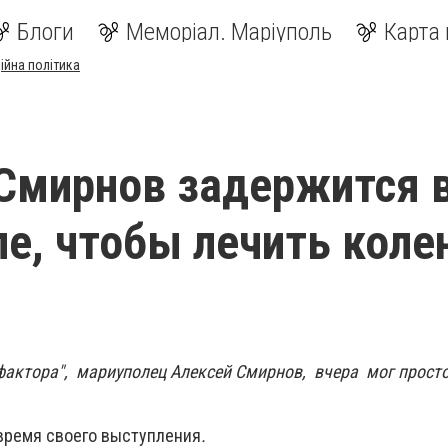
Блоги
Меморіал. Маріуполь
Карта 
ійна політика
Смирнов задержится 
е, чтобы лечить коле
фактора", мариуполец Алексей Смирнов, вчера мог просто
время своего выступления
.