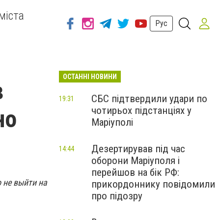
міста
Рус
ОСТАННІ НОВИНИ
в
СБС підтвердили удари по
19:31
чотирьох підстанціях у
но
Маріуполі
Дезертирував під час
14:44
оборони Маріуполя і
перейшов на бік РФ:
 не выйти на
прикордоннику повідомили
про підозру