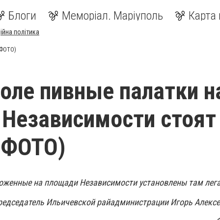
Блоги
Меморіал. Маріуполь
Карта 
ійна політика
(ФОТО)
оле пивные палатки н
Независимости стоят
(ФОТО)
оженные на площади Независимости установлены там лег
редседатель Ильичевской райадминистрации Игорь Алексе