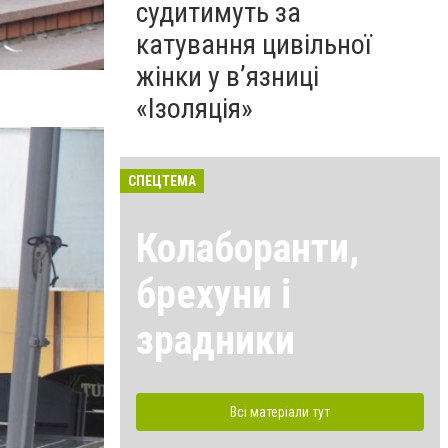
судитимуть за
катування цивільної
жінки у в’язниці
«Ізоляція»
СПЕЦТЕМА
Колаборанти,
брехуни і
зрадники
Всі матеріали тут