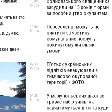
Волноваського священника
обходимые
13:00
Вчора
засудили на 15 років тюрми
за пособництво окупантам
влиять на это
а.
Переселенці можуть не
10:06
Вчора
платити за частину
 и, думаю,
комунальних послуг у
покинутому житлі: які
 даже днем
умови
П’ятьох українських
09:53
Вчора
підлітків евакуювали з
тимчасово окупованої
території, - ФОТО
У маріупольських школах
09:35
Вчора
триває набір учнів: як
навчатимуться діти та куди