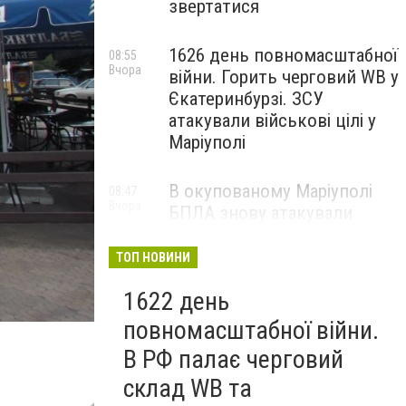
звертатися
1626 день повномасштабної
08:55
Вчора
війни. Горить черговий WB у
Єкатеринбурзі. ЗСУ
атакували військові цілі у
Маріуполі
В окупованому Маріуполі
08:47
Вчора
БПЛА знову атакували
енергетичну інфраструктуру,
— ВІДЕО
ТОП НОВИНИ
1622 день
повномасштабної війни.
В РФ палає черговий
склад WB та