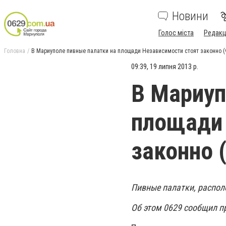
Новини
Голос міста
Редакц
Головна
В Мариуполе пивные палатки на площади Независимости стоят законно 
09:39, 19 липня 2013 р.
В Мариуп
площади 
законно 
Пивные палатки, распол
Об этом 0629 сообщил п