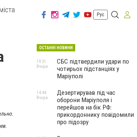
міста
Рус
ОСТАННІ НОВИНИ
а
СБС підтвердили удари по
19:31
Вчора
чотирьох підстанціях у
Маріуполі
Дезертирував під час
14:44
Вчора
оборони Маріуполя і
перейшов на бік РФ:
ально.
прикордоннику повідомили
про підозру
ев.