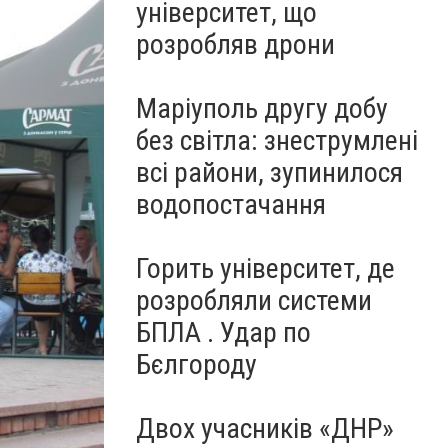
університет, що
розробляв дрони
Маріуполь другу добу
без світла: знеструмлені
всі райони, зупинилося
водопостачання
Горить університет, де
розробляли системи
БПЛА . Удар по
Бєлгороду
Двох учасників «ДНР»