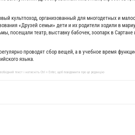
ервый культпоход, организованный для многодетных и мал
вования «Друзей семьи» дети и их родители ходили в мари
мы, посещали театр, выставку бабочек, зоопарк в Сартане 
регулярно проводят сбор вещей, а в учебное время функц
лийского языка.
бхідний текст і натисніть Ctrl + Enter, щоб повідомити про це редакцію