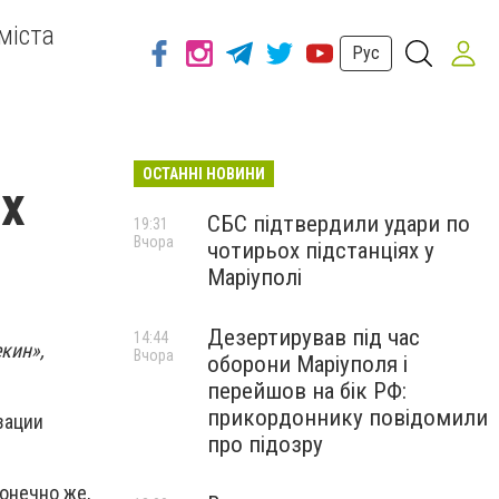
міста
Рус
ОСТАННІ НОВИНИ
х
СБС підтвердили удари по
19:31
Вчора
чотирьох підстанціях у
Маріуполі
Дезертирував під час
14:44
кин»,
Вчора
оборони Маріуполя і
перейшов на бік РФ:
прикордоннику повідомили
зации
про підозру
онечно же,