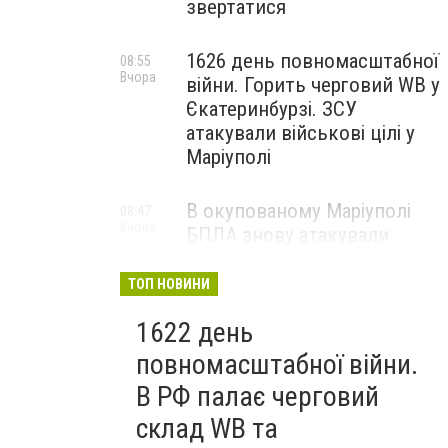
звертатися
1626 день повномасштабної
08:55
Вчора
війни. Горить черговий WB у
Єкатеринбурзі. ЗСУ
атакували військові цілі у
Маріуполі
В окупованому Маріуполі
08:47
Вчора
БПЛА знову атакували
енергетичну інфраструктуру,
— ВІДЕО
ТОП НОВИНИ
1622 день
повномасштабної війни.
В РФ палає черговий
склад WB та