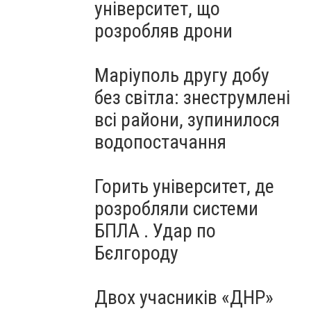
університет, що
розробляв дрони
Маріуполь другу добу
без світла: знеструмлені
всі райони, зупинилося
водопостачання
Горить університет, де
розробляли системи
БПЛА . Удар по
Бєлгороду
Двох учасників «ДНР»