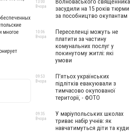
Волноваського священника
13:00
Вчора
засудили на 15 років тюрми
за пособництво окупантам
ообеспеченных
упольские
Переселенці можуть не
и многое
10:06
Вчора
платити за частину
комунальних послуг у
ионирует
покинутому житлі: які
умови
П’ятьох українських
09:53
Вчора
підлітків евакуювали з
тимчасово окупованої
території, - ФОТО
У маріупольських школах
09:35
Вчора
триває набір учнів: як
навчатимуться діти та куди