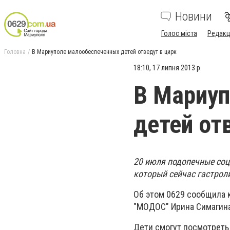
Новини
Голос міста
Редакц
Головна
В Мариуполе малообеспеченных детей отведут в цирк
18:10, 17 липня 2013 р.
В Мариу
детей от
20 июля подопечные соц
который сейчас гастрол
Об этом 0629 сообщила 
"МОДОС" Ирина Симагина
Дети смогут посмотреть