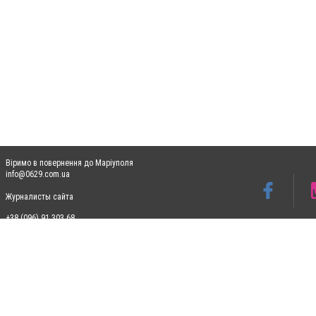
Віримо в повернення до Маріуполя
info@0629.com.ua
Журналисты сайта
+38 (096) 91 303 68
Допускається цитування матеріалів без отримання попередньої згоди 0629.com.ua за
пошукових систем гіперпосилання на цитовані статті не нижче другого абзацу в тек
Матеріали з плашками "Новини компаній", "Промо", "Партнерський матеріал", "Партнер
Реклама на сайті
Ф