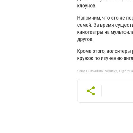
клоунов.
Напомним, что это не п
семей. За время сущест
кинотеатры на мультфиль
другое.
Кроме этого, волонтеры 
кружок по изучению анг
Якщо ви помітили помилку, виділіть нео