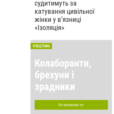
судитимуть за
катування цивільної
жінки у в’язниці
«Ізоляція»
СПЕЦТЕМА
Колаборанти,
брехуни і
зрадники
Всі матеріали тут