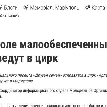
Блоги
Меморіал. Маріуполь
Карта 
ійна політика
поле малообеспеченны
ведут в цирк
иального проекта «Друзья семьи» отправятся в цирк «Арле
ирует в Мариуполе.
координатор информационного отдела Молодежной Органи
.
 на выступления дрессированных животных, акробатов и, к