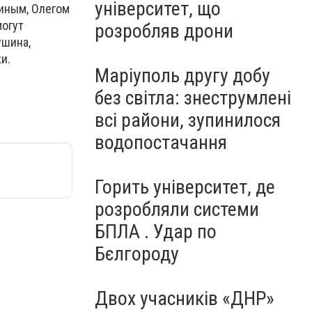
університет, що
иным, Олегом
могут
розробляв дрони
ушина,
и.
Маріуполь другу добу
без світла: знеструмлені
всі райони, зупинилося
водопостачання
Горить університет, де
розробляли системи
БПЛА . Удар по
Бєлгороду
Двох учасників «ДНР»