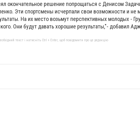
нял окончательное решение попрощаться с Денисом Задач
ленко. Эти спортсмены исчерпали свои возможности и не 
ультаты.
На их место возьмут перспективных молодых - Гр
ского. Они будут давать хорошие результаты,"- добавил Адж
бхідний текст і натисніть Ctrl + Enter, щоб повідомити про це редакцію