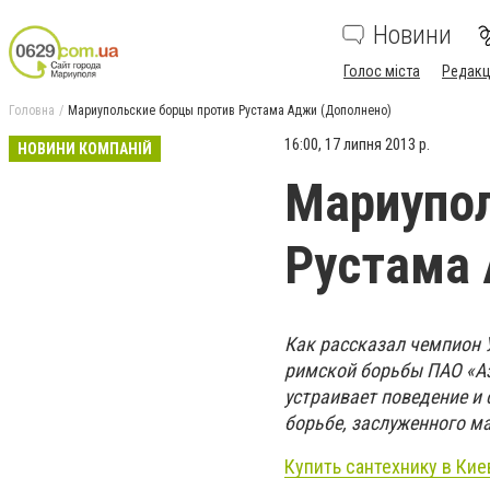
Новини
Голос міста
Редакц
Головна
Мариупольские борцы против Рустама Аджи (Дополнено)
16:00, 17 липня 2013 р.
НОВИНИ КОМПАНІЙ
Мариупол
Рустама 
Как рассказал чемпион 
римской борьбы ПАО «Аз
устраивает поведение и 
борьбе, заслуженного м
Купить сантехнику в Кие