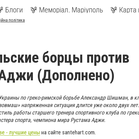
Блоги
Меморіал. Маріуполь
Карта 
ійна політика
ьские борцы против
Аджи (Дополнено)
Украины по греко-римской борьбе Александр Шишман, в кл
овмаш» напряженная ситуация длится уже около двух лет.
стиль работы c
таршего тренера спортивного клуба по грек
астера спорта, чемпиона мира Рустама Аджи.
ве - лучшие цены
на сайте santehart.com.