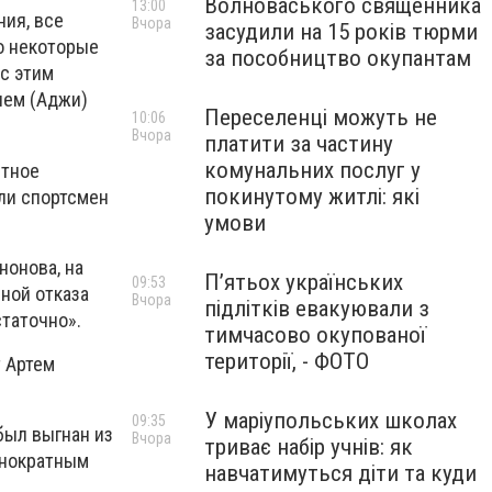
Волноваського священника
13:00
ния, все
Вчора
засудили на 15 років тюрми
то некоторые
за пособництво окупантам
 с этим
нем (Аджи)
Переселенці можуть не
10:06
Вчора
платити за частину
комунальних послуг у
нтное
покинутому житлі: які
сли спортсмен
умови
нонова, на
П’ятьох українських
09:53
ной отказа
Вчора
підлітків евакуювали з
таточно».
тимчасово окупованої
території, - ФОТО
т Артем
У маріупольських школах
09:35
был выгнан из
Вчора
триває набір учнів: як
днократным
навчатимуться діти та куди