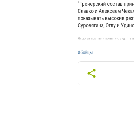
"Тренерский состав при
Славко и Алексеем Чека
показывать высокие рез
Суровягина, Оглу и Удин
Якщо ви помітили помилку, виділіть нео
#бойцы