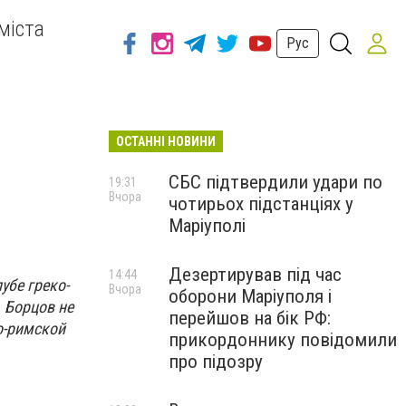
міста
Рус
ОСТАННІ НОВИНИ
СБС підтвердили удари по
19:31
Вчора
чотирьох підстанціях у
Маріуполі
Дезертирував під час
14:44
убе греко-
Вчора
оборони Маріуполя і
 Борцов не
перейшов на бік РФ:
о-римской
прикордоннику повідомили
про підозру