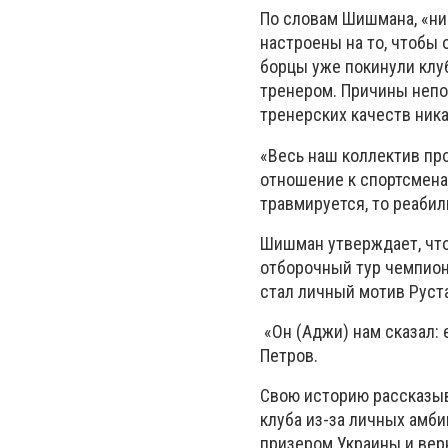
По словам Шишмана, «ник
настроены на то, чтобы 
борцы уже покинули клуб
тренером. Причины непо
тренерских качеств ника
«Весь наш коллектив пр
отношение к спортсменам
травмируется, то реабил
Шишман утверждает, что 
отборочный тур чемпион
стал личный мотив Руст
«Он (Аджи) нам сказал: 
Петров.
Свою историю рассказыва
клуба из-за личных амб
призером Украины и верн