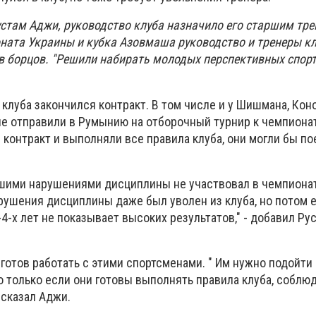
устам Аджи, руководство клуба назначило его старшим тр
оната Украины и кубка Азовмаша руководство и тренеры к
в борцов. "Решили набирать молодых перспективных спортс
в клуба закончился контракт. В том числе и у Шишмана, Кон
не отправили в Румынию на отборочный турнир к чемпионат
контракт и выполняли все правила клуба, они могли бы пое
шими нарушениями дисциплины не участвовал в чемпиона
арушения дисциплины даже был уволен из клуба, но потом е
4-х лет не показывает высоких результатов," - добавил Ру
 готов работать с этими спортсменами. " Им нужно подойти
но только если они готовы выполнять правила клуба, соблю
 сказал Аджи.