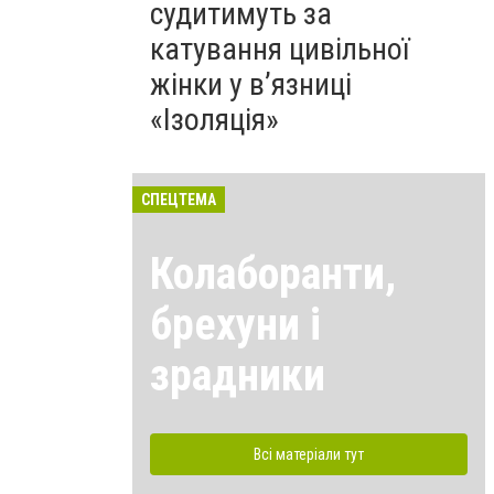
судитимуть за
катування цивільної
жінки у в’язниці
«Ізоляція»
СПЕЦТЕМА
Колаборанти,
брехуни і
зрадники
Всі матеріали тут