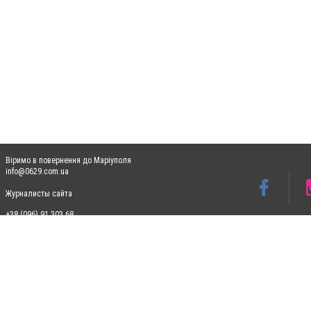
Віримо в повернення до Маріуполя
info@0629.com.ua
Журналисты сайта
+38 (096) 91 303 68
Допускається цитування матеріалів без отримання попередньої згоди 0629.com.ua за
пошукових систем гіперпосилання на цитовані статті не нижче другого абзацу в тек
Матеріали з плашками "Новини компаній", "Промо", "Партнерський матеріал", "Партнер
Реклама на сайті
Ф