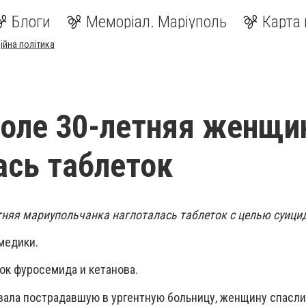
Блоги
Меморіал. Маріуполь
Карта 
ійна політика
оле 30-летняя женщи
ась таблеток
етняя мариупольчанка наглоталась таблеток с целью суици
медики.
ок фуросемида и кетанова.
вала пострадавшую в ургентную больницу, женщину спасл