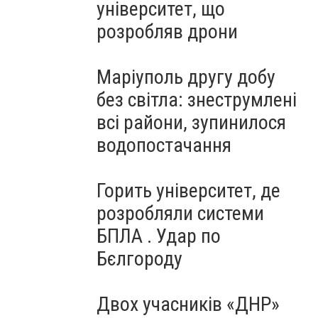
університет, що
розробляв дрони
Маріуполь другу добу
без світла: знеструмлені
всі райони, зупинилося
водопостачання
Горить університет, де
розробляли системи
БПЛА . Удар по
Бєлгороду
Двох учасників «ДНР»