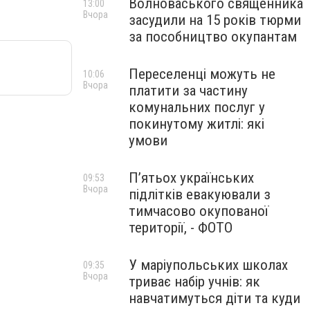
Волноваського священника
13:00
Вчора
засудили на 15 років тюрми
за пособництво окупантам
Переселенці можуть не
10:06
Вчора
платити за частину
комунальних послуг у
покинутому житлі: які
умови
П’ятьох українських
09:53
Вчора
підлітків евакуювали з
тимчасово окупованої
території, - ФОТО
У маріупольських школах
09:35
Вчора
триває набір учнів: як
навчатимуться діти та куди