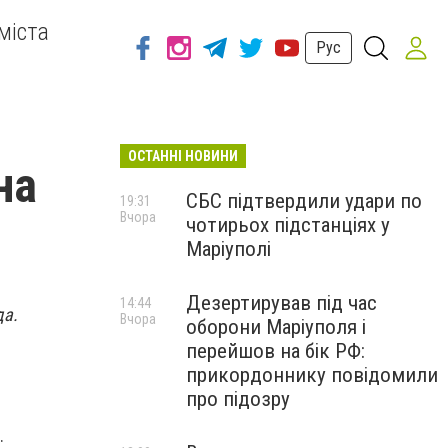
міста
Рус
ОСТАННІ НОВИНИ
на
СБС підтвердили удари по
19:31
Вчора
чотирьох підстанціях у
Маріуполі
Дезертирував під час
14:44
да.
Вчора
оборони Маріуполя і
перейшов на бік РФ:
прикордоннику повідомили
про підозру
и.