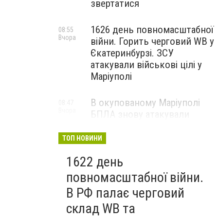
звертатися
1626 день повномасштабної
08:55
Вчора
війни. Горить черговий WB у
Єкатеринбурзі. ЗСУ
атакували військові цілі у
Маріуполі
В окупованому Маріуполі
08:47
Вчора
БПЛА знову атакували
енергетичну інфраструктуру,
— ВІДЕО
ТОП НОВИНИ
1622 день
повномасштабної війни.
В РФ палає черговий
склад WB та