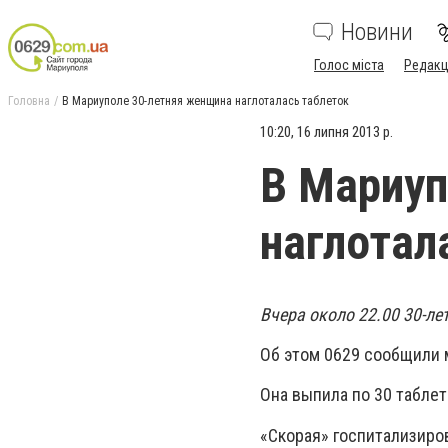
Новини
Голос міста
Редакц
Головна
В Мариуполе 30-летняя женщина наглоталась таблеток
10:20, 16 липня 2013 р.
В Мариуп
наглотал
Вчера около 22.00 30-л
Об этом 0629 сообщили 
Она выпила по 30 таблет
«Скорая» госпитализиро