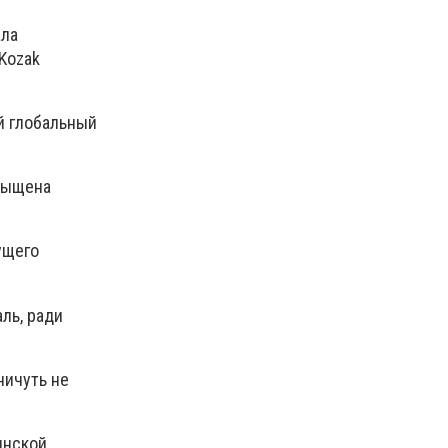
ала
Kozak
ой глобальный
асыщена
ущего
ль, ради
ничуть не
инской