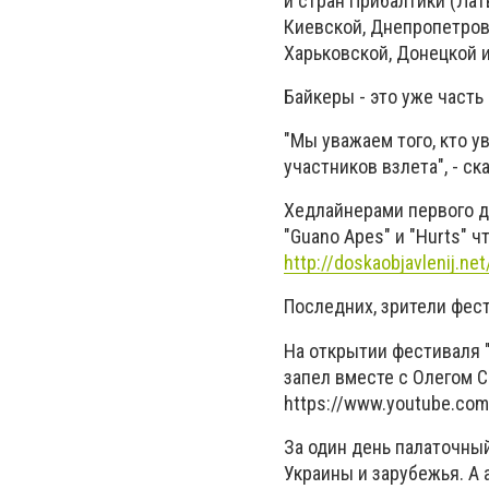
и стран Прибалтики (Лат
Киевской, Днепропетровс
Харьковской, Донецкой и
Байкеры - это уже часть
"Мы уважаем того, кто у
участников взлета", - с
Хедлайнерами первого дн
"Guano Apes" и "Hurts" 
http://doskaobjavlenij.net
Последних, зрители фести
На открытии фестиваля "
запел вместе с Олегом 
https://www.youtube.co
За один день палаточный
Украины и зарубежья. А