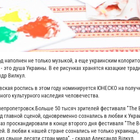
д наполнен не только музыкой, а еще украинским колорито
- это душа Украины. В ее рисунках хранятся казацкие трад
ндр Вилкул.
овская роспись в этом году номинируется ЮНЕСКО на получ
ного культурного наследия человечества.
непропетровск.Больше 50 тысяч зрителей фестиваля "The Be
 главной сценой, одновременно сознались в любви к Украи
раз проскандировали в конце второго дня фестиваля "The Be
й. В любви к нашей стране сознались не только украинцы, 
из свыше десяти стран мира", - сказал Александр Вілкул.