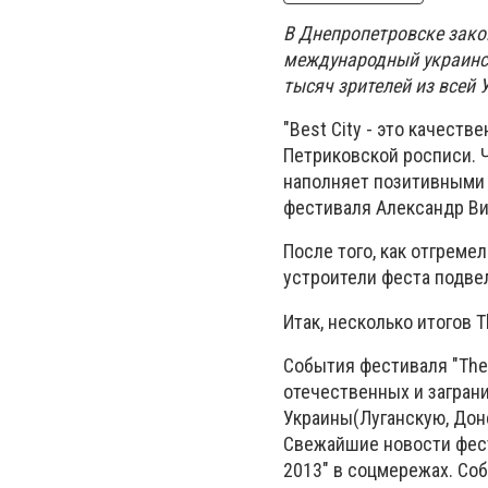
В Днепропетровске законч
международный украински
тысяч зрителей из всей 
"Best City - это качест
Петриковской росписи. 
наполняет позитивными э
фестиваля Александр Ви
После того, как отгрем
устроители феста подве
Итак, несколько итогов Th
События фестиваля "The 
отечественных и загран
Украины(Луганскую, Дон
Свежайшие новости фесту
2013" в соцмережах. Со