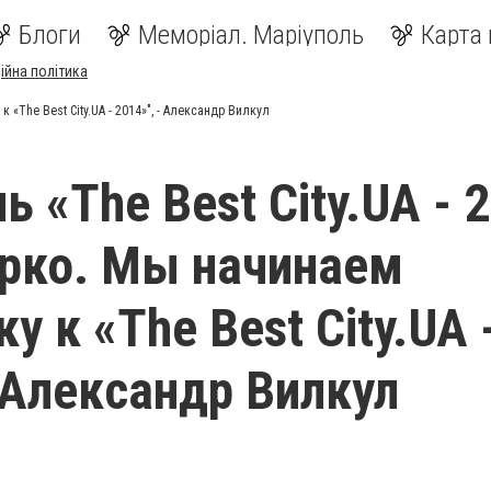
Блоги
Меморіал. Маріуполь
Карта 
ійна політика
 «The Best City.UA - 2014»", - Александр Вилкул
 «The Best City.UA - 
рко. Мы начинаем
у к «The Best City.UA 
- Александр Вилкул