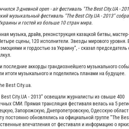
ился 3-дневной open - air фестиваль "The Best City.UA - 20
й музыкальный фестиваль "The Best City.UA - 2013" собр
Украины и гостей из больше 10 стран мира.
венная музыка, драйв, реконструкция казацкой битвы, мастер
Четыре сцены, 120 исполнители. Звезды мирового уровня. 
моциями и гордостью за Украину", - сказал председатель
лкул.
ели последние аккорды грандиознейшего музыкального собы
ли итоги музыкального и поделились планами на будущее.
e Best City.ua.
Best City.UA - 2013" освещали журналисты из свыше 400
ичных СМИ. Прямая трансляция фестиваля велась на 5 рег
ецкую, Запорожскую, Днепропетровскую, Одесскую област
 постоянно обновлялись на официальной группе "The Best 
бственные впечатления от фестиваля и информацию о ярки