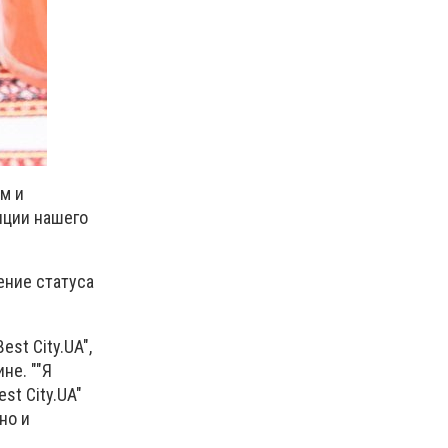
м и
иции нашего
ение статуса
st City.UA",
не. ""Я
st City.UA"
но и