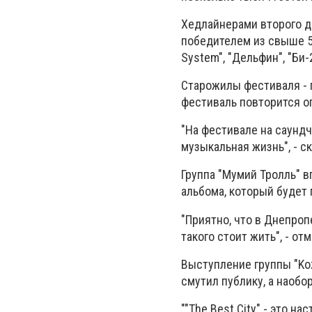
Хедлайнерами второго дн
победителем из свыше 50
System", "Дельфин", "Би-
Старожилы фестиваля - г
фестиваль повторится оп
"На фестивале на саунд
музыкальная жизнь", - с
Группа "Мумий Тролль" в
альбома, который будет 
"Приятно, что в Днепро
такого стоит жить", - от
Выступление группы "Ko
смутил публику, а наобор
""The Best City" - это 