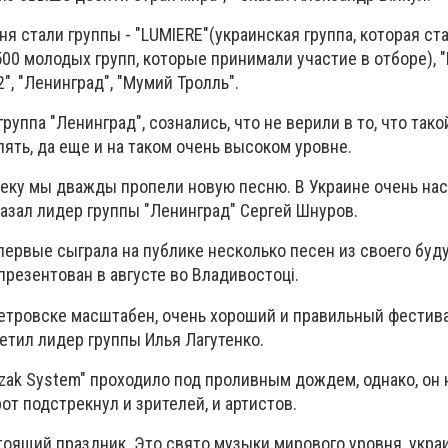
я стали группы - "LUMIERE"(украинская группа, которая ст
0 молодых групп, которые принимали участие в отборе), "
2", "Ленинград", "Мумий Тролль".
руппа "Ленинград", сознались, что не верили в то, что так
ять, да еще и на таком очень высоком уровне.
чеку мы дважды пропели новую песню. В Украине очень н
казал лидер группы "Ленинград" Сергей Шнуров.
первые сыграла на публике несколько песен из своего буд
презентован в августе во Владивостоці.
петровске масштабен, очень хороший и правильный фестива
метил лидер группы Илья Лагутенко.
zak System" проходило под проливным дождем, однако, он 
от подстрекнул и зрителей, и артистов.
настоящий праздник. Это свято музыки мирового уровня, укра