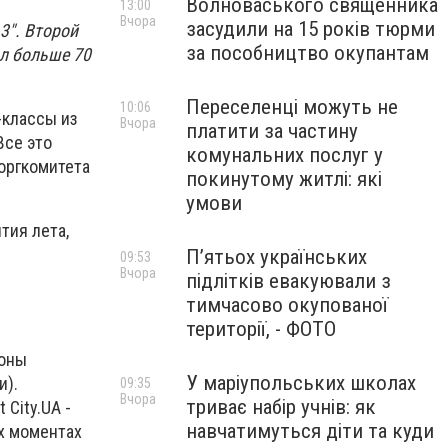
Волноваського священника
13:00
Вчора
засудили на 15 років тюрми
13". Второй
за пособництво окупантам
ал больше 70
Переселенці можуть не
10:06
-классы из
Вчора
платити за частину
Все это
комунальних послуг у
 оргкомитета
покинутому житлі: які
умови
тия лета,
П’ятьох українських
09:53
Вчора
підлітків евакуювали з
тимчасово окупованої
території, - ФОТО
ионы
У маріупольських школах
и).
09:35
Вчора
триває набір учнів: як
City.UA -
навчатимуться діти та куди
х моментах