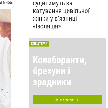
судитимуть за
ы мира.
катування цивільної
жінки у в’язниці
«Ізоляція»
СПЕЦТЕМА
Колаборанти,
брехуни і
зрадники
Всі матеріали тут