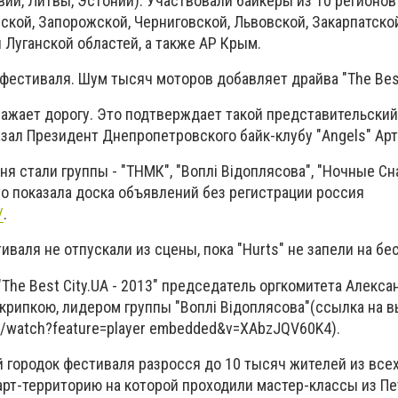
вии, Литвы, Эстонии). Участвовали байкеры из 10 регионов
кой, Запорожской, Черниговской, Львовской, Закарпатской
 Луганской областей, а также АР Крым.
 фестиваля. Шум тысяч моторов добавляет драйва "The Best
важает дорогу. Это подтверждает такой представительский
казал Президент Днепропетровского байк-клубу "Angels" Арт
я стали группы - "ТНМК", "Воплі Відоплясова", "Ночные Сн
что показала доска объявлений без регистрации россия
/
.
валя не отпускали из сцены, пока "Hurts" не запели на бес 
The Best City.UA - 2013" председатель оргкомитета Алекса
Скрипкою, лидером группы "Воплі Відоплясова"(ссылка на 
m/watch?feature=player embedded&v=XAbzJQV60K4).
 городок фестиваля разросся до 10 тысяч жителей из все
 арт-территорию на которой проходили мастер-классы из П