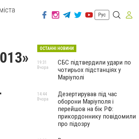
міста
Рус
ОСТАННІ НОВИНИ
2013»
СБС підтвердили удари по
19:31
Вчора
чотирьох підстанціях у
Маріуполі
-
Дезертирував під час
14:44
Вчора
оборони Маріуполя і
перейшов на бік РФ:
прикордоннику повідомили
про підозру