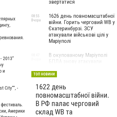
звертатися
1626 день повномасштабної
08:55
пулярных
Вчора
війни. Горить черговий WB у
ингу,
Єкатеринбурзі. ЗСУ
атакували військові цілі у
ревнования.
Маріуполі
В окупованому Маріуполі
08:47
- 2013"
Вчора
БПЛА знову атакували
ну
енергетичну інфраструктуру,
р и
— ВІДЕО
ТОП НОВИНИ
1622 день
City"", -
повномасштабної війни.
В РФ палає черговий
 фестиваль.
склад WB та
сии, Америки