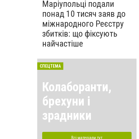
Маріупольці подали
понад 10 тисяч заяв до
міжнародного Реєстру
збитків: що фіксують
найчастіше
СПЕЦТЕМА
Колаборанти,
брехуни і
зрадники
Всі матеріали тут