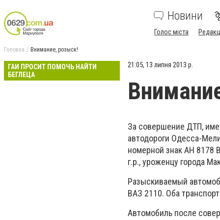
Новини
Голос міста
Редакц
Головна
Внимание, розыск!
21:05, 13 липня 2013 р.
ГАИ ПРОСИТ ПОМОЧЬ НАЙТИ
БЕГЛЕЦА
Внимание
За совершение ДТП, имев
автодороги Одесса-Мели
номерной знак АН 8178 
г.р., уроженцу города М
Разыскиваемый автомоби
ВАЗ 2110. Оба транспор
Автомобиль после совер