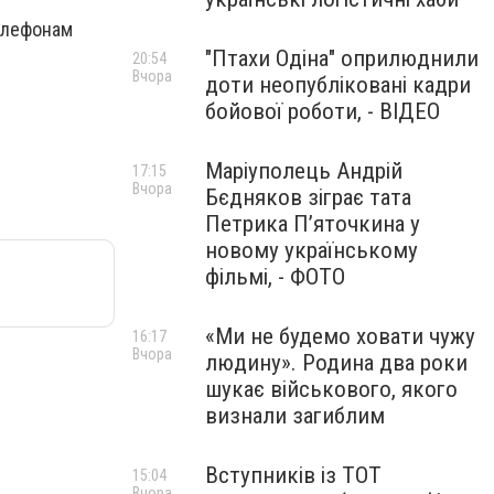
елефонам
"Птахи Одіна" оприлюднили
20:54
Вчора
доти неопубліковані кадри
бойової роботи, - ВІДЕО
Маріуполець Андрій
17:15
Вчора
Бєдняков зіграє тата
Петрика П’яточкина у
новому українському
фільмі, - ФОТО
«Ми не будемо ховати чужу
16:17
Вчора
людину». Родина два роки
шукає військового, якого
визнали загиблим
Вступників із ТОТ
15:04
Вчора