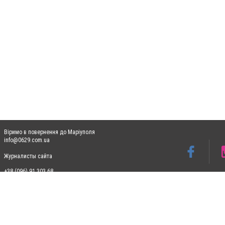
Віримо в повернення до Маріуполя
info@0629.com.ua
Журналисты сайта
+38 (096) 91 303 68
Допускається цитування матеріалів без отримання попередньої згоди 0629.com.ua за
пошукових систем гіперпосилання на цитовані статті не нижче другого абзацу в тек
Матеріали з плашками "Новини компаній", "Промо", "Партнерський матеріал", "Партнер