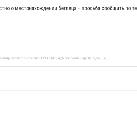
естно о местонахождении беглеца – просьба сообщить по т
бхідний текст і натисніть Ctrl + Enter, щоб повідомити про це редакцію