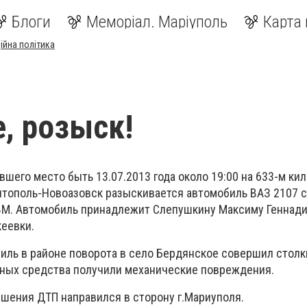
Блоги
Меморіал. Маріуполь
Карта 
ійна політика
, розыск!
шего место быть 13.07.2013 года около 19:00 на 633-м ки
тополь-Новоазовск разыскивается автомобиль ВАЗ 2107 се
ВМ. Автомобиль принадлежит Слепушкину Максиму Геннади
акеевки.
ль в районе поворота в село Бердянское совершил столк
тных средства получили механические повреждения.
шения ДТП направился в сторону г.Мариуполя.