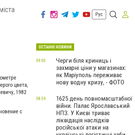
міста
Рус
ОСТАННІ НОВИНИ
Черги біля криниць і
09:00
захмарні ціни у магазинах:
як Маріуполь переживає
лометре
нову водну кризу, - ФОТО
рого цвета,
евичу, 1982
1625 день повномасштабної
08:54
війни. Палає Ярославський
новение с
НПЗ. У Києві триває
ліквідація наслідків
російської атаки на
українські логістичні хаби