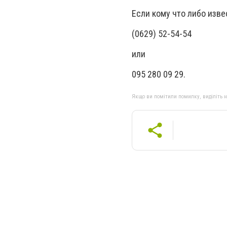
Если кому что либо изв
(0629) 52-54-54
или
095 280 09 29.
Якщо ви помітили помилку, виділіть нео