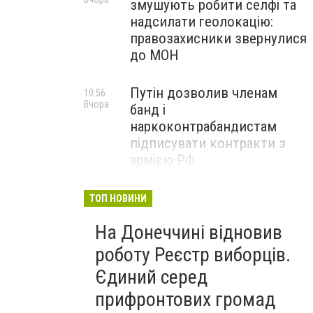
змушують робити селфі та
надсилати геолокацію:
правозахисники звернулися
до МОН
Путін дозволив членам
10:56
Вчора
банд і
наркоконтрабандистам
підписувати контракти з
армією РФ
Від тих, хто зберігає історію
09:43
ТОП НОВИНИ
Вчора
Донеччини: на снаряді
На Донеччині відновив
залишили послання
окупантам, - ФОТО
роботу Реєстр виборців.
Єдиний серед
прифронтових громад