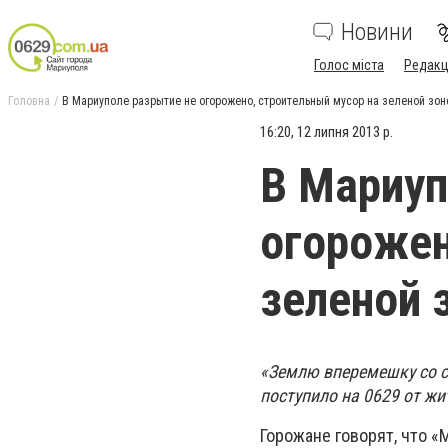
Новини
Голос міста
Редакц
Головна
В Мариуполе разрытие не огорожено, строительный мусор на зеленой зо
16:20, 12 липня 2013 р.
В Мариуп
огорожен
зеленой 
«Землю вперемешку со с
поступило на 0629 от жи
Горожане говорят, что «