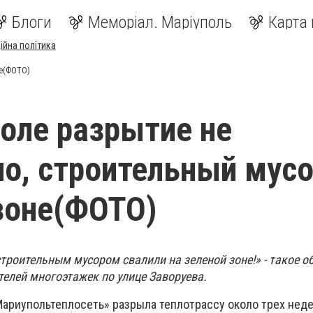
Блоги
Меморіал. Маріуполь
Карта 
ійна політика
не(ФОТО)
оле разрытие не
о, строительный мусо
зоне(ФОТО)
троительным мусором свалили на зеленой зоне!» - такое 
телей многоэтажек по улице Заворуева.
Мариупольтеплосеть» разрыла теплотрассу около трех недел