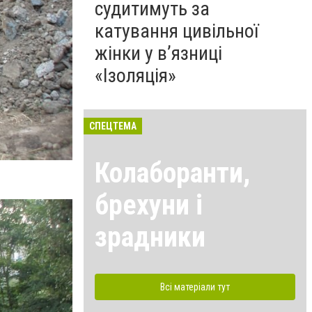
судитимуть за
катування цивільної
жінки у в’язниці
«Ізоляція»
СПЕЦТЕМА
Колаборанти,
брехуни і
зрадники
Всі матеріали тут