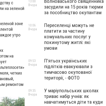
Волноваського священника
13:00
дству с
Вчора
засудили на 15 років тюрми
ли на зеленой
за пособництво окупантам
зеленой зоне
Переселенці можуть не
10:06
 лентой
Вчора
платити за частину
каждое утро
комунальних послуг у
покинутому житлі: які
умови
их
 этом на
П’ятьох українських
09:53
вует
Вчора
підлітків евакуювали з
ольтеплосети»
тимчасово окупованої
июля, четких
території, - ФОТО
лановый,
вым ремонтом
У маріупольських школах
09:35
Вчора
триває набір учнів: як
навчатимуться діти та куди