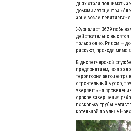
днях стали поднимать з
домами автоцентра «Але
зоне возле девятиэтажек
Журналист 0629 побывал 
действительно высятся 
только одно. Рядом — до
рискуют, проходя мимо г
В диспетчерской службе
предприятием, но по адр
территории автоцентра в
строительный мусор, тр
уверяет: «На проведение
сроков завершения рабо
поскольку трубы магист
котельной по улице Нов