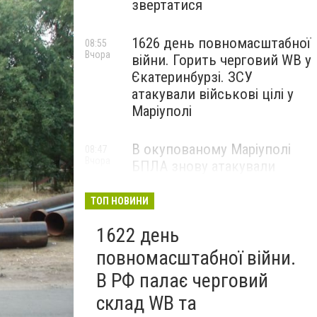
звертатися
1626 день повномасштабної
08:55
Вчора
війни. Горить черговий WB у
Єкатеринбурзі. ЗСУ
атакували військові цілі у
Маріуполі
В окупованому Маріуполі
08:47
Вчора
БПЛА знову атакували
енергетичну інфраструктуру,
— ВІДЕО
ТОП НОВИНИ
1622 день
повномасштабної війни.
В РФ палає черговий
склад WB та