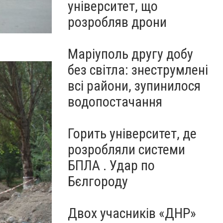
університет, що
розробляв дрони
Маріуполь другу добу
без світла: знеструмлені
всі райони, зупинилося
водопостачання
Горить університет, де
розробляли системи
БПЛА . Удар по
Бєлгороду
Двох учасників «ДНР»