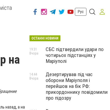
міста
Рус
ОСТАННІ НОВИНИ
СБС підтвердили удари по
19:31
Вчора
чотирьох підстанціях у
р на
Маріуполі
Дезертирував під час
14:44
Вчора
оборони Маріуполя і
перейшов на бік РФ:
обращение
прикордоннику повідомили
про підозру
ь назад, а на