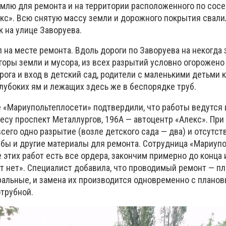
емлю для ремонта и на территории расположенного по сосе
кс». Всю снятую массу земли и дорожного покрытия свали
 на улице Заворуева.
на месте ремонта. Вдоль дороги по Заворуева на некогда 
горы земли и мусора, из всех разрытий условно огорожено
рога и вход в детский сад, родители с маленькими детьми 
лубоких ям и лежащих здесь же в беспорядке труб.
 «Мариупольтеплосети» подтвердили, что работы ведутся 
есу проспект Металлургов, 196А — автоцентр «Алекс». При
сего одно разрытие (возле детского сада — два) и отсутст
убы и другие материалы для ремонта. Сотрудница «Мариуп
 этих работ есть все ордера, закончим примерно до конца 
т нет». Специалист добавила, что проводимый ремонт — п
ральные, и замена их производится одновременно с плано
отрубной.