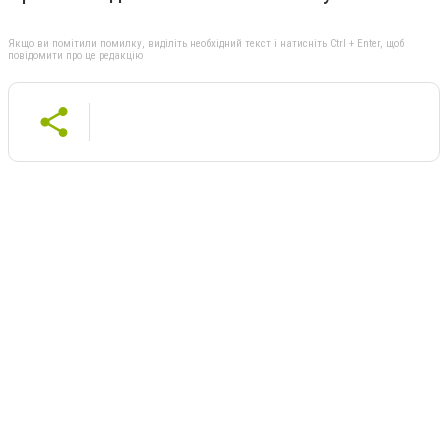
Якщо ви помітили помилку, виділіть необхідний текст і натисніть Ctrl + Enter, щоб
повідомити про це редакцію