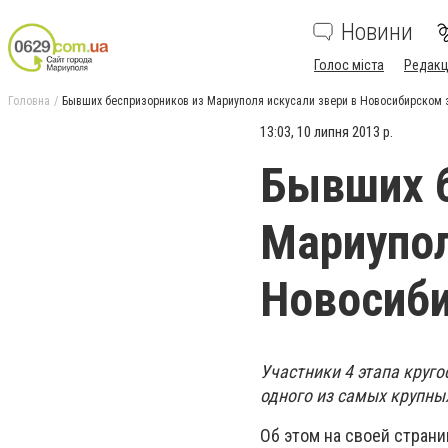
Новини
Голос міста
Редакц
Головна
Бывших беспризорников из Мариуполя искусали звери в Новосибирском 
13:03, 10 липня 2013 р.
Бывших б
Мариупол
Новосиби
Участники 4 этапа круг
одного из самых крупны
Об этом на своей стран