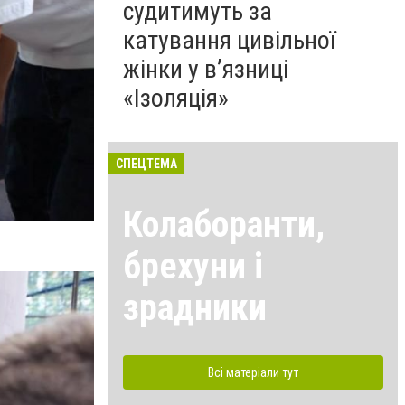
судитимуть за
катування цивільної
жінки у в’язниці
«Ізоляція»
СПЕЦТЕМА
Колаборанти,
брехуни і
зрадники
Всі матеріали тут