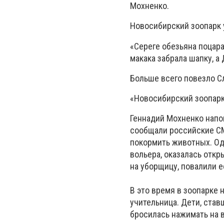
Мохненко.
Новосибирский зоопарк 
«Сереге обезьяна поцара
макака забрала шапку, а
Больше всего повезло С
«Новосибирский зоопарк 
Геннадий Мохненко напом
сообщали российские СМ
покормить животных. Од
вольера, оказалась откр
на уборщицу, повалили е
В это время в зоопарке
учительница. Дети, ста
бросилась нажимать на в