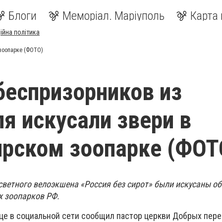
Блоги
Меморіал. Маріуполь
Карта 
ійна політика
зоопарке (ФОТО)
еспризорников из
я искусали звери в
рском зоопарке (ФОТ
осветного велоэкшена «Россия без сирот» были искусаны о
х зоопарков РФ.
ице в социальной сети сообщил пастор церкви Добрых пер