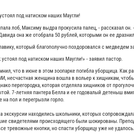
устоял под натиском наших Маугли!
пала лоб, Максиму выдра прокусила палец, - рассказал он. 
 Давида она же отобрала 50 рублей, которыми он ее дразнил
лавику, который благополучно поздоровался с медведем за
устоял под натиском наших Маугли!» - заявил пастор.
нил, что в июне в этом зоопарке погибла уборщица. Как р
И, несчастная женщина вошла в вольер к хищникам, чтобы
нако перегородка, которая отделяла хищников от прогулоч
ытой. 7-летняя пантера Белла и ее годовалый детеныш вми
е на пол и перегрызли горло.
 на экскурсии находились школьники, которых сопровождал
вшие свидетелями происходящего были шокированы. Препо
се тревожные кнопки, но спасти уборщицу уже не удалось