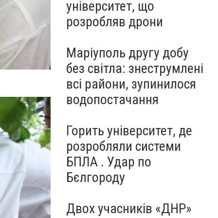
університет, що
розробляв дрони
Маріуполь другу добу
без світла: знеструмлені
всі райони, зупинилося
водопостачання
Горить університет, де
розробляли системи
БПЛА . Удар по
Бєлгороду
Двох учасників «ДНР»