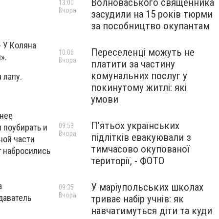
Волноваського священника
13:00
Вчора
засудили на 15 років тюрми
за пособництво окупантам
- У Коляна
Переселенці можуть не
10:06
».
Вчора
платити за частину
комунальних послуг у
 лапу.
покинутому житлі: які
умови
анее
П’ятьох українських
09:53
 поубирать и
Вчора
підлітків евакуювали з
ной части
тимчасово окупованої
г набросились
території, - ФОТО
а
У маріупольських школах
09:35
Вчора
даватель
триває набір учнів: як
.
навчатимуться діти та куди