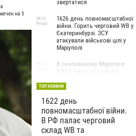
звертатися
па
мечен на 5
1626 день повномасштабної
08:55
Вчора
війни. Горить черговий WB у
Єкатеринбурзі. ЗСУ
атакували військові цілі у
Маріуполі
В окупованому Маріуполі
08:47
Вчора
БПЛА знову атакували
енергетичну інфраструктуру,
— ВІДЕО
ТОП НОВИНИ
1622 день
повномасштабної війни.
В РФ палає черговий
склад WB та