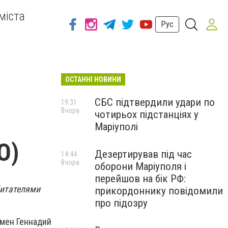
міста
Рус
ОСТАННІ НОВИНИ
СБС підтвердили удари по
19:31
Вчора
чотирьох підстанціях у
Маріуполі
О)
Дезертирував під час
14:44
Вчора
оборони Маріуполя і
перейшов на бік РФ:
битателями
прикордоннику повідомили
про підозру
емен Геннадий