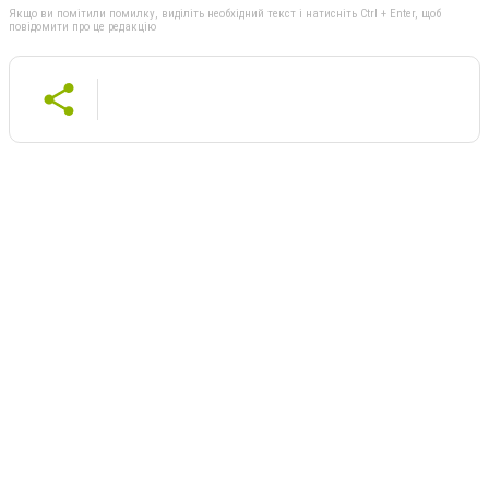
Якщо ви помітили помилку, виділіть необхідний текст і натисніть Ctrl + Enter, щоб
повідомити про це редакцію