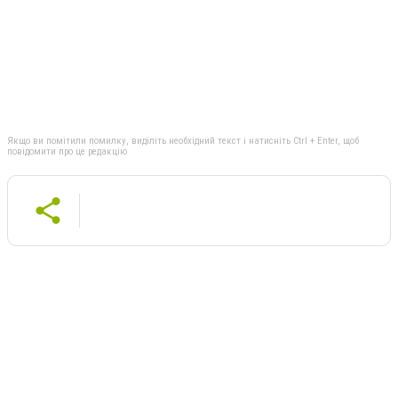
Якщо ви помітили помилку, виділіть необхідний текст і натисніть Ctrl + Enter, щоб
повідомити про це редакцію