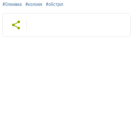
#Оленівка
#колонія
#обстріл