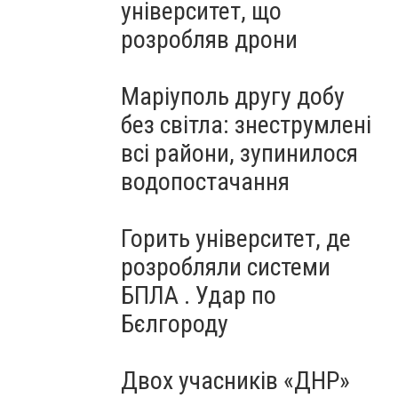
університет, що
розробляв дрони
Маріуполь другу добу
без світла: знеструмлені
всі райони, зупинилося
водопостачання
Горить університет, де
розробляли системи
БПЛА . Удар по
Бєлгороду
Двох учасників «ДНР»