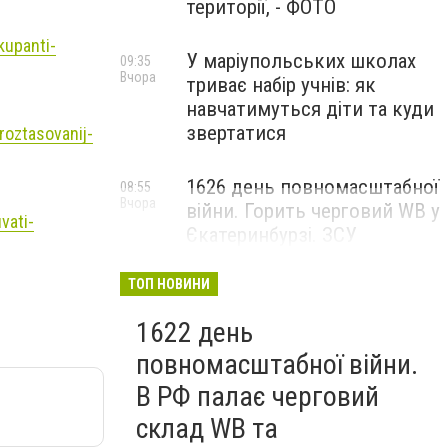
території, - ФОТО
kupanti-
У маріупольських школах
09:35
Вчора
триває набір учнів: як
навчатимуться діти та куди
звертатися
oztasovanij-
1626 день повномасштабної
08:55
Вчора
війни. Горить черговий WB у
vati-
Єкатеринбурзі. ЗСУ
атакували військові цілі у
Маріуполі
ТОП НОВИНИ
1622 день
повномасштабної війни.
В РФ палає черговий
склад WB та