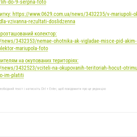
rlih-do-9-serpna-foto
итку: https://www.0629.com.ua/news/3432235/v-mariupoli-o
la-vzivanna-rezultati-doslidzenna
 розташований колектор:
/news/3432353/nemae-ohotnika-ak-vigladae-misce-pid-akim-r
kolektor-mariupola-foto
чителям на окупованих територіях:
news/3432523/vciteli-na-okupovanih-teritoriah-hocut-otrimu
o-im-platiti
бхідний текст і натисніть Ctrl + Enter, щоб повідомити про це редакцію