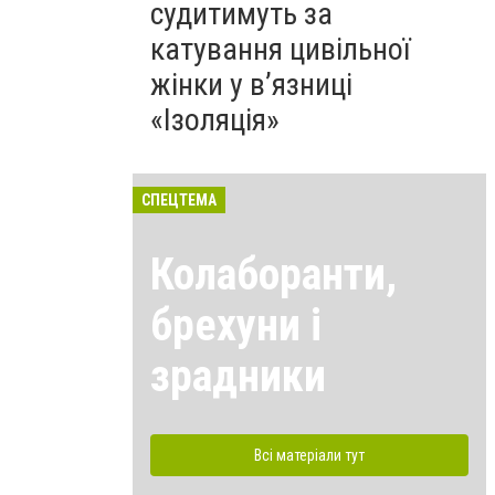
судитимуть за
катування цивільної
жінки у в’язниці
«Ізоляція»
СПЕЦТЕМА
Колаборанти,
брехуни і
зрадники
Всі матеріали тут