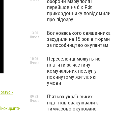
оборони Маріуполя і
перейшов на бік РФ:
прикордоннику повідомили
про підозру
Волноваського священника
13:00
Вчора
засудили на 15 років тюрми
за пособництво окупантам
Переселенці можуть не
10:06
Вчора
платити за частину
комунальних послуг у
покинутому житлі: які
умови
pravdi-
П’ятьох українських
09:53
Вчора
підлітків евакуювали з
i-okupanti-
тимчасово окупованої