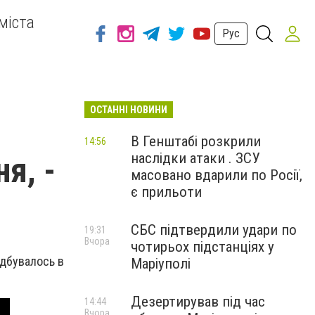
міста
Рус
ОСТАННІ НОВИНИ
В Генштабі розкрили
14:56
наслідки атаки . ЗСУ
я, -
масовано вдарили по Росії,
є прильоти
СБС підтвердили удари по
19:31
Вчора
чотирьох підстанціях у
ідбувалось в
Маріуполі
Дезертирував під час
14:44
Вчора