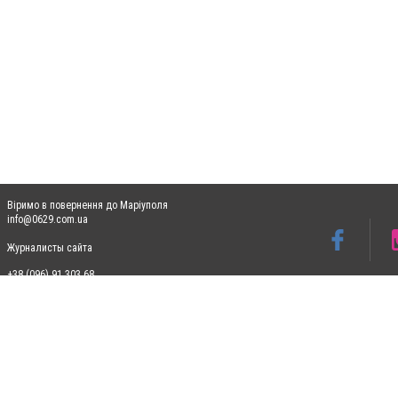
Віримо в повернення до Маріуполя
info@0629.com.ua
Журналисты сайта
+38 (096) 91 303 68
Допускається цитування матеріалів без отримання попередньої згоди 0629.com.ua за
пошукових систем гіперпосилання на цитовані статті не нижче другого абзацу в тек
Матеріали з плашками "Новини компаній", "Промо", "Партнерський матеріал", "Партнер
Реклама на сайті
Ф