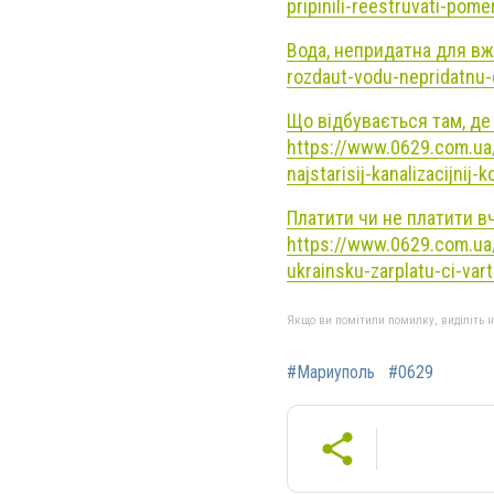
pripinili-reestruvati-pome
Вода, непридатна для вж
rozdaut-vodu-nepridatnu-d
Що відбувається там, де
https://www.0629.com.ua
najstarisij-kanalizacijnij-
Платити чи не платити в
https://www.0629.com.ua/
ukrainsku-zarplatu-ci-vart
Якщо ви помітили помилку, виділіть нео
#Мариуполь
#0629