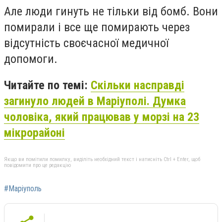
Але люди гинуть не тільки від бомб. Вони
помирали і все ще помирають через
відсутність своєчасної медичної
допомоги.
Читайте по темі:
Скільки насправді
загинуло людей в Маріуполі. Думка
чоловіка, який працював у морзі на 23
мікрорайоні
Якщо ви помітили помилку, виділіть необхідний текст і натисніть Ctrl + Enter, щоб
повідомити про це редакцію
#Маріуполь