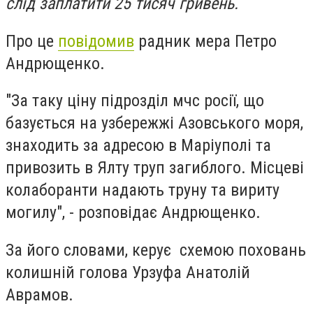
слід заплатити 25 тисяч гривень.
Про це
повідомив
радник мера Петро
Андрющенко.
"За таку ціну підрозділ мчс росії, що
базується на узбережжі Азовського моря,
знаходить за адресою в Маріуполі та
привозить в Ялту труп загиблого. Місцеві
колаборанти надають труну та вириту
могилу", - розповідає Андрющенко.
За його словами, керує схемою поховань
колишній голова Урзуфа Анатолій
Аврамов.